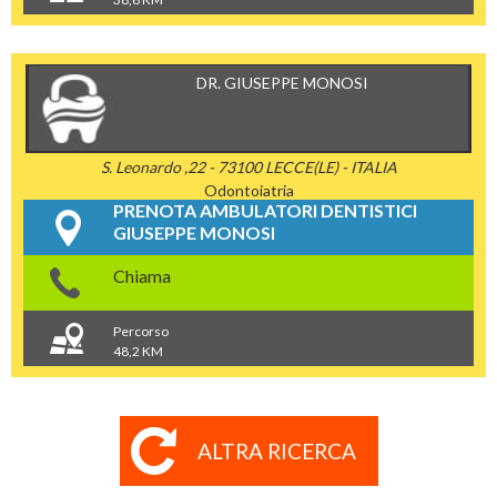
DR. GIUSEPPE MONOSI
S. Leonardo ,22 - 73100 LECCE(LE) - ITALIA
Odontoiatria
PRENOTA AMBULATORI DENTISTICI
GIUSEPPE MONOSI
Chiama
Percorso
48,2 KM
ALTRA RICERCA