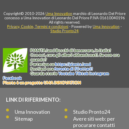
Copyright© 2010-2026
Uma Innovation
marchio di Leonardo Del Priore
concesso a Uma Innovation di Leonardo Del Priore P.IVA 01610040196
All rights reserved.
Privacy, Cookie, Termini e condizioni
- Powered by
Uma Innovation
-
Studio Pronto24
PIANTA
.
land
Boschi di benessere, in Italia!
Con noi, cura gli alberi abbandonati. Se non ora
quando?
Partecipa su
https://
pianta
.
land
Sostieni ora
foresta di 50 ettari!
Guarda storie
Youtube
Tiktok
Instagram
Facebook
Pianta è un progetto UMA INNOVATION
LINK DI RIFERIMENTO:
Uma Innovation
Studio Pronto24
Sitemap
Avere siti web: per
procurare contatti