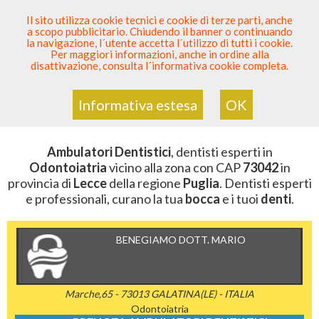
SEI DENTISTA? PARTECIPA
Il sito utilizza cookie tecnici e cookie di terze parti, anche
a scopo pubblicitario. Chiudendo il banner o continuando
Sei Qui
Elenco Dentista Sicuro
>
Odontoiatria
>
la navigazione, l´utente accetta l´utilizzo di tutti i cookie.
Ambulatori Dentistici
>
Puglia
>
Lecce
>
CAP 73042
Per maggiori informazioni, anche in ordine alla
disattivazione, consulta l´informativa cookie completa.
AMBULATORI DENTISTICI DELLA
ZONA CON CAP 73042
Informativa estesa
OK
Ambulatori Dentistici
, dentisti esperti in
Odontoiatria
vicino alla zona con CAP
73042
in
provincia di
Lecce
della regione
Puglia
. Dentisti esperti
e professionali, curano la tua
bocca
e i tuoi
denti
.
BENEGIAMO DOTT. MARIO
Marche,65 - 73013 GALATINA(LE) - ITALIA
Odontoiatria