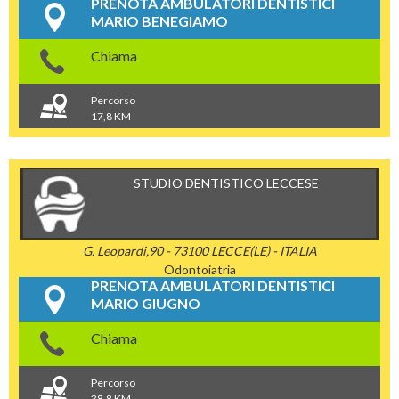
PRENOTA AMBULATORI DENTISTICI
MARIO BENEGIAMO
Chiama
Percorso
17,8 KM
STUDIO DENTISTICO LECCESE
G. Leopardi,90 - 73100 LECCE(LE) - ITALIA
Odontoiatria
PRENOTA AMBULATORI DENTISTICI
MARIO GIUGNO
Chiama
Percorso
38,8 KM