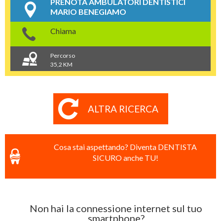
PRENOTA AMBULATORI DENTISTICI
MARIO BENEGIAMO
Chiama
Percorso
35,2 KM
ALTRA RICERCA
Cosa stai aspettando? Diventa DENTISTA
SICURO anche TU!
Non hai la connessione internet sul tuo
smartphone?