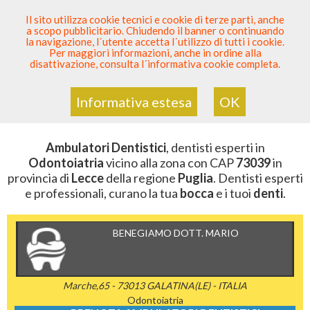
SEI DENTISTA? PARTECIPA
Il sito utilizza cookie tecnici e cookie di terze parti, anche
a scopo pubblicitario. Chiudendo il banner o continuando
Sei Qui
Elenco Dentista Sicuro
>
Odontoiatria
>
la navigazione, l´utente accetta l´utilizzo di tutti i cookie.
Ambulatori Dentistici
>
Puglia
>
Lecce
>
CAP 73039
Per maggiori informazioni, anche in ordine alla
disattivazione, consulta l´informativa cookie completa.
AMBULATORI DENTISTICI DELLA
ZONA CON CAP 73039
Informativa estesa
OK
Ambulatori Dentistici
, dentisti esperti in
Odontoiatria
vicino alla zona con CAP
73039
in
provincia di
Lecce
della regione
Puglia
. Dentisti esperti
e professionali, curano la tua
bocca
e i tuoi
denti
.
BENEGIAMO DOTT. MARIO
Marche,65 - 73013 GALATINA(LE) - ITALIA
Odontoiatria