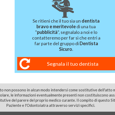
Se ritieni che il tuo sia un
dentista
bravo e meritevole
di una tua
"
pubblicità
", segnalalo a noi e lo
contatteremo per far si che entri a
far parte del gruppo di
Dentista
Sicuro
.
Segnala il tuo dentista
ito non possono in alcun modo intendersi come sostitutive dell'atto 
colare, le informazioni eventualmente presenti non costituiscono as
utive del parere del proprio medico curante. Il compito di questo Sito
Paziente e l'Odontoiatra attraverso servizi specifici.