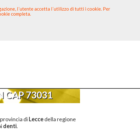
zione, l´utente accetta l´utilizzo di tutti i cookie. Per
cookie completa.
tista
Sei un Dentista?
 73031
 CAP 73031
 provincia di
Lecce
della regione
oi
denti
.