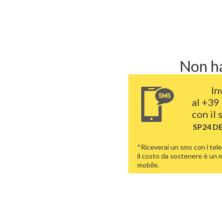
Non ha
In
al
+39 
con il
SP24 D
*Riceverai un sms con i tele
il costo da sostenere è un
mobile.