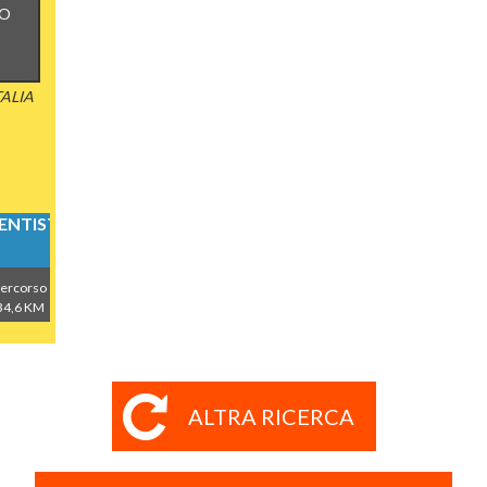
IO
TALIA
NTISTICI
ercorso
34,6 KM
ALTRA RICERCA