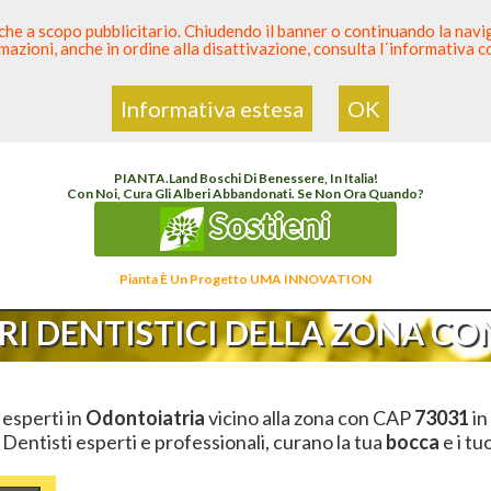
 anche a scopo pubblicitario. Chiudendo il banner o continuando la naviga
azioni, anche in ordine alla disattivazione, consulta l´informativa 
 Dentista
Elenco den
Informativa estesa
OK
i
Elenco Dentista Sicuro
>
Odontoiatria
>
Ambulatori Dentistici
>
Puglia
>
Lecce
>
CAP
PIANTA
.
Land
Boschi Di Benessere, In Italia!
Con Noi, Cura Gli Alberi Abbandonati. Se Non Ora Quando?
Sostieni
Pianta È Un Progetto UMA INNOVATION
I DENTISTICI DELLA ZONA CON
i esperti in
Odontoiatria
vicino alla zona con CAP
73031
in
. Dentisti esperti e professionali, curano la tua
bocca
e i tu