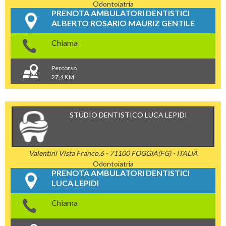
Odontoiatria
PRENOTA AMBULATORI DENTISTICI
ALBERTO ROSARIO MAURIZ GENTILE
Chiama
Percorso
27,4 KM
STUDIO DENTISTICO LUCA LEPIDI
Valentini Vista Franco,6 - 71100 FOGGIA(FG) - ITALIA
Odontoiatria
PRENOTA AMBULATORI DENTISTICI
LUCA LEPIDI
Chiama