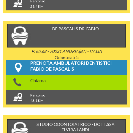
Percorso
28,4 KM
DE PASCALIS DR. FABIO
Preti,68 - 70031 ANDRIA(BT) - ITALIA
Odontoiatria
PRENOTA AMBULATORI DENTISTICI
FABIO DE PASCALIS
Chiama
Percorso
43,1 KM
STUDIO ODONTOIATRICO - DOTT.SSA
ELVIRA LANDI