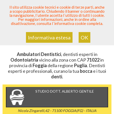
SEI DENTISTA? PARTECIPA
Il sito utilizza cookie tecnici e cookie di terze parti, anche
a scopo pubblicitario. Chiudendo il banner o continuando
Sei Qui
Elenco Dentista Sicuro
>
Odontoiatria
>
la navigazione, l´utente accetta l´utilizzo di tutti i cookie.
Ambulatori Dentistici
>
Puglia
>
Foggia
>
CAP 71022
Per maggiori informazioni, anche in ordine alla
disattivazione, consulta l´informativa cookie completa.
AMBULATORI DENTISTICI DELLA
ZONA CON CAP 71022
Informativa estesa
OK
Ambulatori Dentistici
, dentisti esperti in
Odontoiatria
vicino alla zona con CAP
71022
in
provincia di
Foggia
della regione
Puglia
. Dentisti
esperti e professionali, curano la tua
bocca
e i tuoi
denti
.
STUDIO DOTT. ALBERTO GENTILE
Nicola Zingarelli,42 - 71100 FOGGIA(FG) - ITALIA