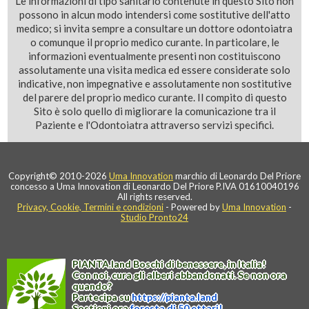
Le informazioni di tipo sanitario contenute in questo Sito non
possono in alcun modo intendersi come sostitutive dell'atto
medico; si invita sempre a consultare un dottore odontoiatra
o comunque il proprio medico curante. In particolare, le
informazioni eventualmente presenti non costituiscono
assolutamente una visita medica ed essere considerate solo
indicative, non impegnative e assolutamente non sostitutive
del parere del proprio medico curante. Il compito di questo
Sito è solo quello di migliorare la comunicazione tra il
Paziente e l'Odontoiatra attraverso servizi specifici.
Copyright© 2010-2026
Uma Innovation
marchio di Leonardo Del Priore
concesso a Uma Innovation di Leonardo Del Priore P.IVA 01610040196
All rights reserved.
Privacy, Cookie, Termini e condizioni
- Powered by
Uma Innovation
-
Studio Pronto24
PIANTA
.
land
Boschi di benessere, in Italia!
Con noi, cura gli alberi abbandonati. Se non ora
quando?
Partecipa su
https://
pianta
.
land
Sostieni ora
foresta di 50 ettari!