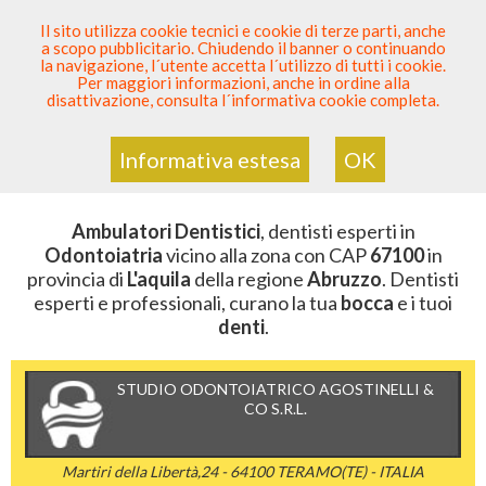
SEI DENTISTA? PARTECIPA
Il sito utilizza cookie tecnici e cookie di terze parti, anche
a scopo pubblicitario. Chiudendo il banner o continuando
Sei Qui
Elenco Dentista Sicuro
>
Odontoiatria
>
la navigazione, l´utente accetta l´utilizzo di tutti i cookie.
Ambulatori Dentistici
>
Abruzzo
>
L'aquila
>
CAP 67100
Per maggiori informazioni, anche in ordine alla
disattivazione, consulta l´informativa cookie completa.
AMBULATORI DENTISTICI DELLA
ZONA CON CAP 67100
Informativa estesa
OK
Ambulatori Dentistici
, dentisti esperti in
Odontoiatria
vicino alla zona con CAP
67100
in
provincia di
L'aquila
della regione
Abruzzo
. Dentisti
esperti e professionali, curano la tua
bocca
e i tuoi
denti
.
STUDIO ODONTOIATRICO AGOSTINELLI &
CO S.R.L.
Martiri della Libertà,24 - 64100 TERAMO(TE) - ITALIA