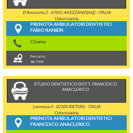
D'Annunzio,2 - 67051 AVEZZANO(AQ) - ITALIA
Odontoiatria
PRENOTA AMBULATORI DENTISTICI
FABIO RANIERI
Chiama
Percorso
48,7 KM
STUDIO DENTISTICO DOTT. FRANCESCO
ANACLERICO
Leonessa,4 - 02100 RIETI(RI) - ITALIA
Odontoiatria
PRENOTA AMBULATORI DENTISTICI
FRANCESCO ANACLERICO