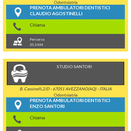
Odontoiatria
PRENOTA AMBULATORI DENTISTICI
CLAUDIO AGOSTINELLI
Chiama
Percorso
35,5 KM
STUDIO SANTORI
B. Cassinelli,2/D - 67051 AVEZZANO(AQ) - ITALIA
Odontoiatria
PRENOTA AMBULATORI DENTISTICI
ENZO SANTORI
Chiama