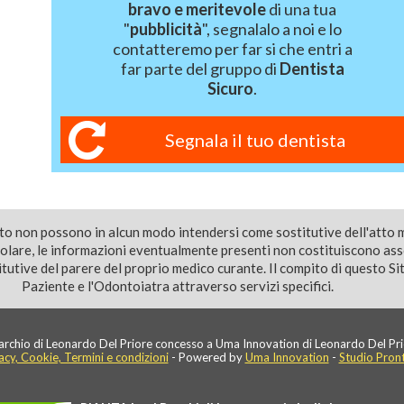
bravo e meritevole
di una tua
"
pubblicità
", segnalalo a noi e lo
contatteremo per far si che entri a
far parte del gruppo di
Dentista
Sicuro
.
Segnala il tuo dentista
ito non possono in alcun modo intendersi come sostitutive dell'atto 
colare, le informazioni eventualmente presenti non costituiscono as
utive del parere del proprio medico curante. Il compito di questo Sito
Paziente e l'Odontoiatra attraverso servizi specifici.
rchio di Leonardo Del Priore concesso a Uma Innovation di Leonardo Del Pri
acy, Cookie, Termini e condizioni
- Powered by
Uma Innovation
-
Studio Pron