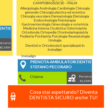
CAMPOBASSO(CB) - ITALIA
Allergologia
Andrologia
Cardiologia
Chirurgia
generale
Chirurgia plastica ed estetica
Chirurgia vascolare
Dermatologia
Dietologia
Endocrinologia
Fisioterapia
Gastroenterologia
Ginecologia e ostetricia
NTISTICI
Medicina interna
Oculistica
Odontoiatria
Ortodonzia
Ortopedia
Otorinolaringoiatria
Pediatria
Psichiatria
Psicologia
Reumatologia
Urologia
ercorso
Dentisti e Ortodonzisti specializzati in
40,1 KM
invisalign
Invisalign
PRENOTA AMBULATORI DENTISTICI
STEFANO PECORARO
ALTRA RICERCA
Chiama
Percorso
41,3 KM
Cosa stai aspettando? Diventa
DENTISTA SICURO anche TU!