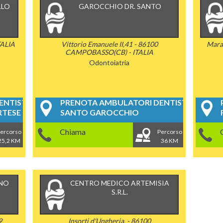
LLO
GAROCCHIO DR. SANTO
TALIA
Vittorio Emanuele II,41 - 86100
Marat
CAMPOBASSO(CB) - ITALIA
Odontoiatria
NTISTICI
PRENOTA AMBULATORI DENTISTICI
RTESE
SANTO GAROCCHIO
Chiama
ercorso
Percorso
25,2 KM
36 KM
NO
CENTRO MEDICO ARTEMISIA
S.R.L.
9
Insorti d'Ungheria, - 86100