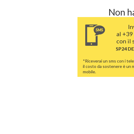
Non ha
In
al
+39
con il
SP24 D
*Riceverai un sms con i tele
il costo da sostenere è un
mobile.