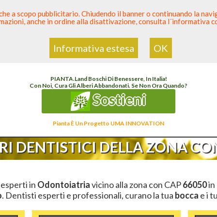
 anche a scopo pubblicitario. Chiudendo il banner o continuando la naviga
azioni, anche in ordine alla disattivazione, consulta l´informativa 
 Dentista
Elenco den
Informativa estesa
OK
Elenco Dentista Sicuro
>
Odontoiatria
>
Ambulatori Dentistici
>
Abruzzo
>
Chieti
>
CA
PIANTA
.
Land
Boschi Di Benessere, In Italia!
Con Noi, Cura Gli Alberi Abbandonati. Se Non Ora Quando?
Sostieni
Pianta È Un Progetto UMA INNOVATION
I DENTISTICI DELLA ZONA CON
i esperti in
Odontoiatria
vicino alla zona con CAP
66050
in
o
. Dentisti esperti e professionali, curano la tua
bocca
e i t