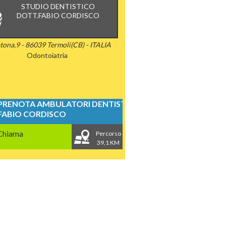
STUDIO DENTISTICO
DOTT.FABIO CORDISCO
ona,9 - 86039 Termoli(CB) - ITALIA
Odontoiatria
PRENOTA AMBULATORI DENTISTICI
FABIO CORDISCO
Chiama
Percorso
39,1 KM