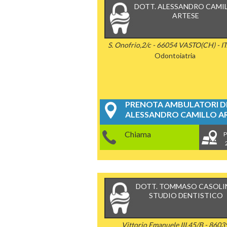
DOTT. ALESSANDRO CAMI
ARTESE
S. Onofrio,2/c - 66054 VASTO(CH) - I
Odontoiatria
PRENOTA AMBULATORI DE
ALESSANDRO CAMILLO A
Chiama
P
DOTT. TOMMASO CASOLI
STUDIO DENTISTICO
Vittorio Emanuele III,45/B - 8603