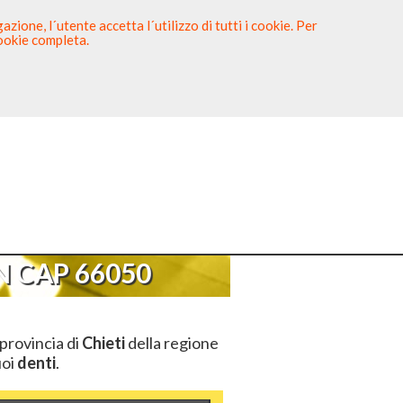
zione, l´utente accetta l´utilizzo di tutti i cookie. Per
cookie completa.
tista
Sei un Dentista?
P 66050
 CAP 66050
 provincia di
Chieti
della regione
uoi
denti
.