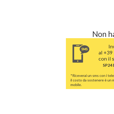
Non ha
In
al
+39 
con il
SP24
*Riceverai un sms con i tele
il costo da sostenere è un
mobile.