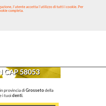
zione, l´utente accetta l´utilizzo di tutti i cookie. Per
cookie completa.
tista
Sei un Dentista?
AP 58053
 CAP 58053
in provincia di
Grosseto
della
e i tuoi
denti
.