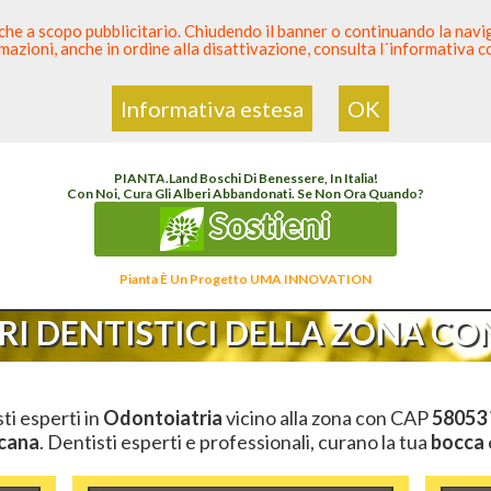
 anche a scopo pubblicitario. Chiudendo il banner o continuando la naviga
azioni, anche in ordine alla disattivazione, consulta l´informativa 
 Dentista
Elenco den
Informativa estesa
OK
enco Dentista Sicuro
>
Odontoiatria
>
Ambulatori Dentistici
>
Toscana
>
Grosseto
>
C
PIANTA
.
Land
Boschi Di Benessere, In Italia!
Con Noi, Cura Gli Alberi Abbandonati. Se Non Ora Quando?
Sostieni
Pianta È Un Progetto UMA INNOVATION
I DENTISTICI DELLA ZONA CON
sti esperti in
Odontoiatria
vicino alla zona con CAP
58053
cana
. Dentisti esperti e professionali, curano la tua
bocca