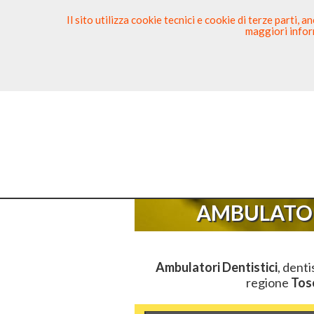
Il sito utilizza cookie tecnici e cookie di terze parti,
maggiori inform
Ricerca Dentista
Segnala
Sei Qui
El
AMBULATOR
Ambulatori Dentistici
, denti
regione
Tos