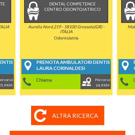
TE
DENTAL COMPETENCE
CENTRO ODONTOIATRICO
TALIA
Aurelia Nord,219 - 58100 Grosseto(GR) -
Mat
ITALIA
Odontoiatria
NTISTICI
PRENOTA AMBULATORI DENTISTICI
LAURA CORINALDESI
Chiama
ercorso
Percorso
25,9 KM
26,9 KM
ALTRA RICERCA