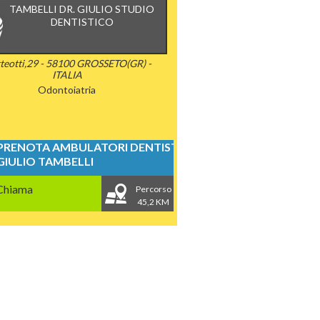
TAMBELLI DR. GIULIO STUDIO
DENTISTICO
teotti,29 - 58100 GROSSETO(GR) -
ITALIA
Odontoiatria
PRENOTA AMBULATORI DENTISTICI
GIULIO TAMBELLI
Chiama
Percorso
45,2 KM