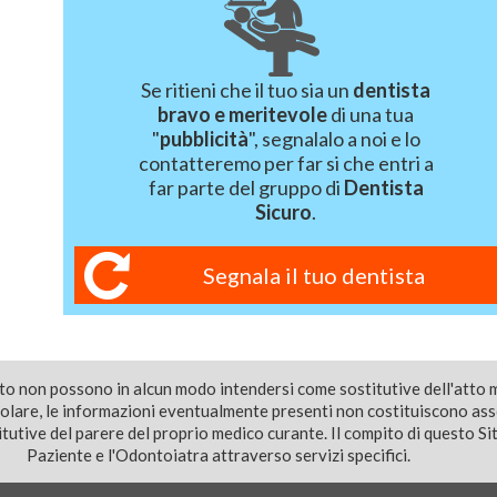
Se ritieni che il tuo sia un
dentista
bravo e meritevole
di una tua
"
pubblicità
", segnalalo a noi e lo
contatteremo per far si che entri a
far parte del gruppo di
Dentista
Sicuro
.
Segnala il tuo dentista
ito non possono in alcun modo intendersi come sostitutive dell'atto 
colare, le informazioni eventualmente presenti non costituiscono as
utive del parere del proprio medico curante. Il compito di questo Sito
Paziente e l'Odontoiatra attraverso servizi specifici.