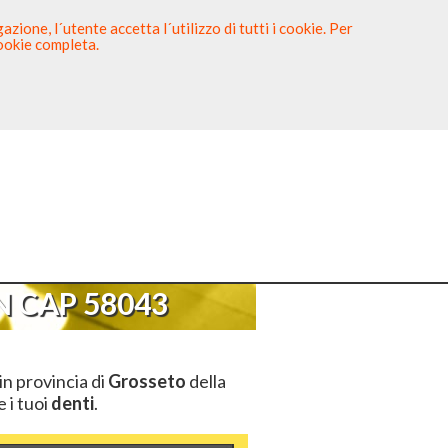
zione, l´utente accetta l´utilizzo di tutti i cookie. Per
cookie completa.
tista
Sei un Dentista?
AP 58043
 CAP 58043
in provincia di
Grosseto
della
e i tuoi
denti
.