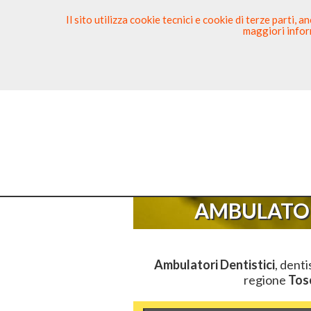
Il sito utilizza cookie tecnici e cookie di terze parti,
maggiori inform
Ricerca Dentista
Segnala
Sei Qui
El
AMBULATOR
Ambulatori Dentistici
, denti
regione
Tos