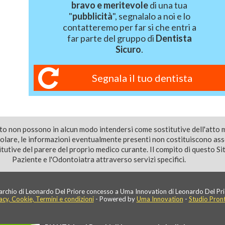
bravo e meritevole
di una tua
"
pubblicità
", segnalalo a noi e lo
contatteremo per far si che entri a
far parte del gruppo di
Dentista
Sicuro
.
Segnala il tuo dentista
ito non possono in alcun modo intendersi come sostitutive dell'atto 
colare, le informazioni eventualmente presenti non costituiscono as
utive del parere del proprio medico curante. Il compito di questo Sito
Paziente e l'Odontoiatra attraverso servizi specifici.
rchio di Leonardo Del Priore concesso a Uma Innovation di Leonardo Del Pri
acy, Cookie, Termini e condizioni
- Powered by
Uma Innovation
-
Studio Pron