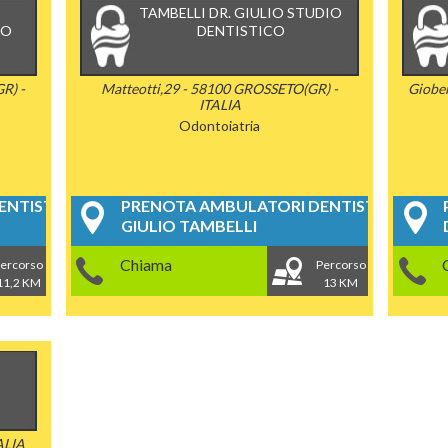
TAMBELLI DR. GIULIO STUDIO
CO
DENTISTICO
R) -
Matteotti,29 - 58100 GROSSETO(GR) -
Giobe
ITALIA
Odontoiatria
NTISTICI
PRENOTA AMBULATORI DENTISTICI
GIULIO TAMBELLI
Chiama
ercorso
Percorso
11,2 KM
13 KM
ALIA