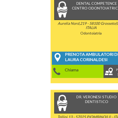
DENTAL COMPETENCE
CENTRO ODONTOIATRI
Aurelia Nord,219 - 58100 Grosseto(G
ITALIA
Odontoiatria
PRENOTA AMBULATORI DE
LAURA CORINALDESI
Chiama
P
DR. VERONESI STUDIO
DENTISTICO
Tellini,13 - 57025 PIOMBINO(LI) - IT