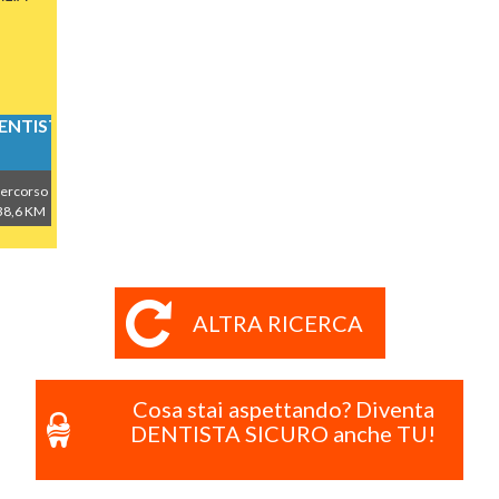
NTISTICI
ercorso
38,6 KM
ALTRA RICERCA
Cosa stai aspettando? Diventa
DENTISTA SICURO anche TU!