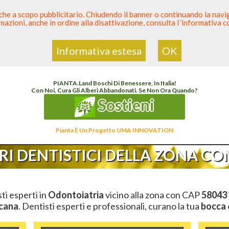
 anche a scopo pubblicitario. Chiudendo il banner o continuando la naviga
azioni, anche in ordine alla disattivazione, consulta l´informativa 
 Dentista
Elenco den
Informativa estesa
OK
enco Dentista Sicuro
>
Odontoiatria
>
Ambulatori Dentistici
>
Toscana
>
Grosseto
>
C
PIANTA
.
Land
Boschi Di Benessere, In Italia!
Con Noi, Cura Gli Alberi Abbandonati. Se Non Ora Quando?
Sostieni
Pianta È Un Progetto UMA INNOVATION
I DENTISTICI DELLA ZONA CON
sti esperti in
Odontoiatria
vicino alla zona con CAP
58043
cana
. Dentisti esperti e professionali, curano la tua
bocca