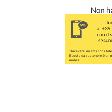
Non ha
In
al
+39 
con il
SP24 
*Riceverai un sms con i tele
il costo da sostenere è un
mobile.