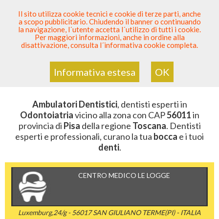
SEI DENTISTA? PARTECIPA
Il sito utilizza cookie tecnici e cookie di terze parti, anche
a scopo pubblicitario. Chiudendo il banner o continuando
Sei Qui
Elenco Dentista Sicuro
>
Odontoiatria
>
la navigazione, l´utente accetta l´utilizzo di tutti i cookie.
Ambulatori Dentistici
>
Toscana
>
Pisa
>
CAP 56011
Per maggiori informazioni, anche in ordine alla
disattivazione, consulta l´informativa cookie completa.
AMBULATORI DENTISTICI DELLA
ZONA CON CAP 56011
Informativa estesa
OK
Ambulatori Dentistici
, dentisti esperti in
Odontoiatria
vicino alla zona con CAP
56011
in
provincia di
Pisa
della regione
Toscana
. Dentisti
esperti e professionali, curano la tua
bocca
e i tuoi
denti
.
CENTRO MEDICO LE LOGGE
Luxemburg,24/g - 56017 SAN GIULIANO TERME(PI) - ITALIA