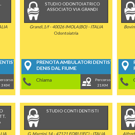
.
STUDIO ODONTOIATRICO
ASSOCIATO VIA GRANDI
ALIA
Grandi,1/f - 40026 IMOLA(BO) - ITALIA
Bovin
Odontoiatria
NTISTICI
PRENOTA AMBULATORI DENTISTICI
DENIS DAL FIUME
Chiama
ercorso
Percorso
3 KM
21 KM
CO
STUDIO CONTI DENTISTI
TT.
A
ALIA
G. Mazzini,14 - 47121 FORLI'(FC) - ITALIA
Alfred