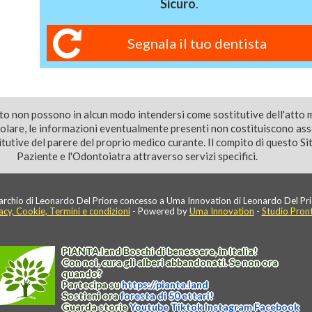
Sicuro
.
Segnala il tuo dentista
ito non possono in alcun modo intendersi come sostitutive dell'atto 
colare, le informazioni eventualmente presenti non costituiscono as
utive del parere del proprio medico curante. Il compito di questo Sito
Paziente e l'Odontoiatra attraverso servizi specifici.
rchio di Leonardo Del Priore concesso a Uma Innovation di Leonardo Del Pri
acy, Cookie, Termini e condizioni
- Powered by
Uma Innovation
-
Studio Pron
PIANTA
.
land
Boschi di benessere, in Italia!
Con noi, cura gli alberi abbandonati. Se non ora
quando?
Partecipa su
https://
pianta
.
land
Sostieni ora
foresta di 50 ettari!
Guarda storie
Youtube
Tiktok
Instagram
Facebook