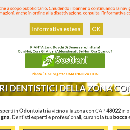
 anche a scopo pubblicitario. Chiudendo il banner o continuando la naviga
azioni, anche in ordine alla disattivazione, consulta l´informativa 
 Dentista
Elenco den
Informativa estesa
OK
o Dentista Sicuro
>
Odontoiatria
>
Ambulatori Dentistici
>
Emilia Romagna
>
Ravenna
PIANTA
.
Land
Boschi Di Benessere, In Italia!
Con Noi, Cura Gli Alberi Abbandonati. Se Non Ora Quando?
Sostieni
Pianta È Un Progetto UMA INNOVATION
I DENTISTICI DELLA ZONA CON
esperti in
Odontoiatria
vicino alla zona con CAP
48022
in p
agna
. Dentisti esperti e professionali, curano la tua
bocca
e