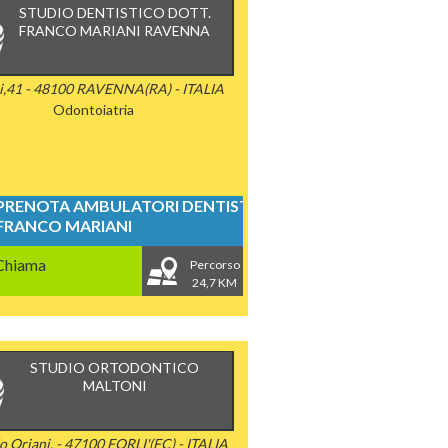
STUDIO DENTISTICO DOTT.
FRANCO MARIANI RAVENNA
i,41 - 48100 RAVENNA(RA) - ITALIA
Odontoiatria
PRENOTA AMBULATORI DENTISTICI
FRANCO MARIANI
Chiama
Percorso
24,7 KM
STUDIO ORTODONTICO
MALTONI
o Oriani, - 47100 FORLI'(FC) - ITALIA