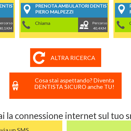
NTISTICI
PRENOTA AMBULATORI DENTISTICI
PIERO MALPEZZI
Chiama
ercorso
Percorso
40,1 KM
40,4 KM
ALTRA RICERCA
Cosa stai aspettando? Diventa
DENTISTA SICURO anche TU!
i la connessione internet sul tuo
nvia un SMS