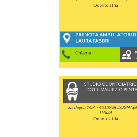
Odontoiatria
PRENOTA AMBULATORI DE
LAURA FABBRI
Chiama
P
STUDIO ODONTOIATRI
DOTT. MAURIZIO PENT
Sardegna,14/A - 40139 BOLOGNA(B
ITALIA
Odontoiatria