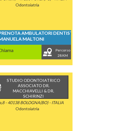
Odontoiatria
PRENOTA AMBULATORI DENTISTICI
MANUELA MALTONI
Chiama
Percorso
28 KM
STUDIO ODONTOIATRICO
ASSOCIATO DR.
MACCHIAVELLI & DR.
SCHIRINZI
ta,8 - 40138 BOLOGNA(BO) - ITALIA
Odontoiatria