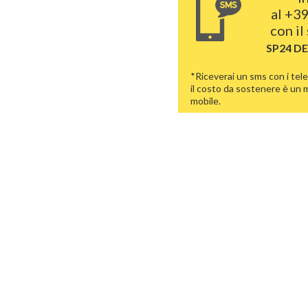
al
+39
con il
SP24 D
*Riceverai un sms con i tele
il costo da sostenere è un
mobile.