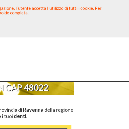
zione, l´utente accetta l´utilizzo di tutti i cookie. Per
cookie completa.
tista
Sei un Dentista?
>
CAP 48022
 CAP 48022
rovincia di
Ravenna
della regione
 i tuoi
denti
.