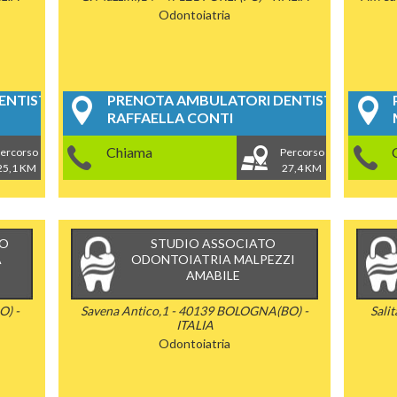
Odontoiatria
NTISTICI
PRENOTA AMBULATORI DENTISTICI
RAFFAELLA CONTI
Chiama
ercorso
Percorso
25,1 KM
27,4 KM
CO
STUDIO ASSOCIATO
A
ODONTOIATRIA MALPEZZI
AMABILE
O) -
Savena Antico,1 - 40139 BOLOGNA(BO) -
Sali
ITALIA
Odontoiatria