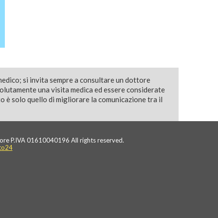
medico; si invita sempre a consultare un dottore
solutamente una visita medica ed essere considerate
 è solo quello di migliorare la comunicazione tra il
ore P.IVA 01610040196 All rights reserved.
to24