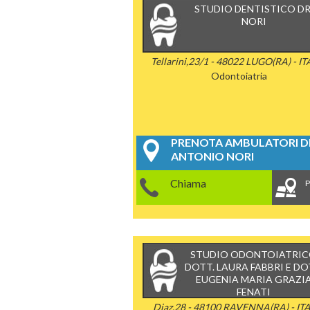
STUDIO DENTISTICO DR
NORI
Tellarini,23/1 - 48022 LUGO(RA) - IT
Odontoiatria
PRENOTA AMBULATORI DE
ANTONIO NORI
Chiama
P
STUDIO ODONTOIATRI
DOTT. LAURA FABBRI E DO
EUGENIA MARIA GRAZI
FENATI
Diaz,28 - 48100 RAVENNA(RA) - IT