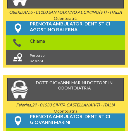
OBERDAN,6 - 01100 SAN MARTINO AL CIMINO(VT) - ITALIA
Odontoiatria
PRENOTA AMBULATORI DENTISTICI
AGOSTINO BALERNA
Chiama
Percorso
32,8 KM
DOTT. GIOVANNI MARINI DOTTORE IN
ODONTOIATRIA
Falerina,29 - 01033 CIVITA CASTELLANA(VT) - ITALIA
Odontoiatria
PRENOTA AMBULATORI DENTISTICI
GIOVANNI MARINI