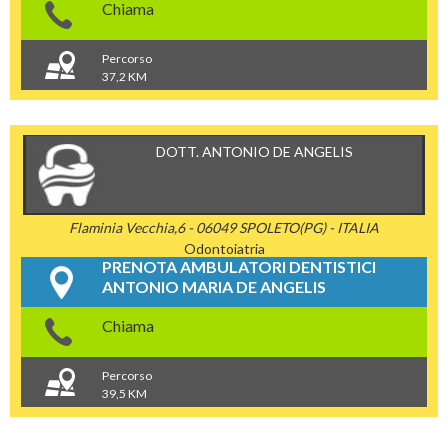
Chiama
Percorso
37,2 KM
DOTT. ANTONIO DE ANGELIS
Flaminia Vecchia,6 - 06049 SPOLETO(PG) - ITALIA
Odontoiatria
PRENOTA AMBULATORI DENTISTICI
ANTONIO MARIA DE ANGELIS
Chiama
Percorso
39,5 KM