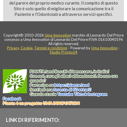
del parere del proprio medico curante. Il compito di questo
Sito è solo quello di migliorare la comunicazione tra il
Paziente e l'Odontoiatra attraverso servizi specifici.
Copyright© 2010-2026
Uma Innovation
marchio di Leonardo Del Priore
concesso a Uma Innovation di Leonardo Del Priore P.IVA 01610040196
All rights reserved.
Privacy, Cookie, Termini e condizioni
- Powered by
Uma Innovation
-
Studio Pronto24
PIANTA
.
land
Boschi di benessere, in Italia!
Con noi, cura gli alberi abbandonati. Se non ora
quando?
Partecipa su
https://
pianta
.
land
Sostieni ora
foresta di 50 ettari!
Guarda storie
Youtube
Tiktok
Instagram
Facebook
Pianta è un progetto UMA INNOVATION
LINK DI RIFERIMENTO: