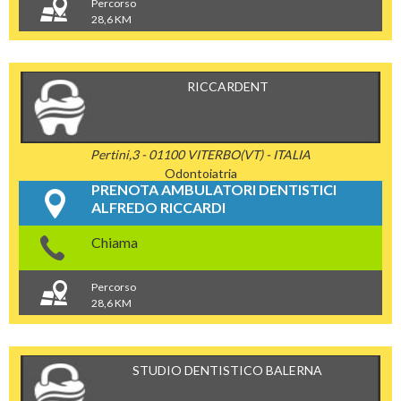
Percorso
28,6 KM
RICCARDENT
Pertini,3 - 01100 VITERBO(VT) - ITALIA
Odontoiatria
PRENOTA AMBULATORI DENTISTICI
ALFREDO RICCARDI
Chiama
Percorso
28,6 KM
STUDIO DENTISTICO BALERNA