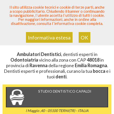
SEI DENTISTA? PARTECIPA
Il sito utilizza cookie tecnici e cookie di terze parti, anche
a scopo pubblicitario. Chiudendo il banner o continuando
Sei Qui
Elenco Dentista Sicuro
>
Odontoiatria
>
la navigazione, l´utente accetta l´utilizzo di tutti i cookie.
Ambulatori Dentistici
>
Emilia Romagna
>
Ravenna
>
Per maggiori informazioni, anche in ordine alla
CAP 48018
disattivazione, consulta l´informativa cookie completa.
AMBULATORI DENTISTICI DELLA
ZONA CON CAP 48018
Informativa estesa
OK
Ambulatori Dentistici
, dentisti esperti in
Odontoiatria
vicino alla zona con CAP
48018
in
provincia di
Ravenna
della regione
Emilia Romagna
.
Dentisti esperti e professionali, curano la tua
bocca
e i
tuoi
denti
.
STUDIO DENTISTICO CAPALDI
I Maggio ,40 - 05100 TERNI(TR) - ITALIA