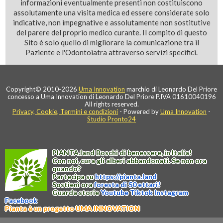
informazioni eventualmente presenti non costituiscono
assolutamente una visita medica ed essere considerate solo
indicative, non impegnative e assolutamente non sostitutive
del parere del proprio medico curante. Il compito di questo
Sito è solo quello di migliorare la comunicazione tra il
Paziente e l'Odontoiatra attraverso servizi specifici.
Copyright© 2010-2026
Uma Innovation
marchio di Leonardo Del Priore
concesso a Uma Innovation di Leonardo Del Priore P.IVA 01610040196
All rights reserved.
Privacy, Cookie, Termini e condizioni
- Powered by
Uma Innovation
-
Studio Pronto24
PIANTA
.
land
Boschi di benessere, in Italia!
Con noi, cura gli alberi abbandonati. Se non ora
quando?
Partecipa su
https://
pianta
.
land
Sostieni ora
foresta di 50 ettari!
Guarda storie
Youtube
Tiktok
Instagram
Facebook
Pianta è un progetto UMA INNOVATION