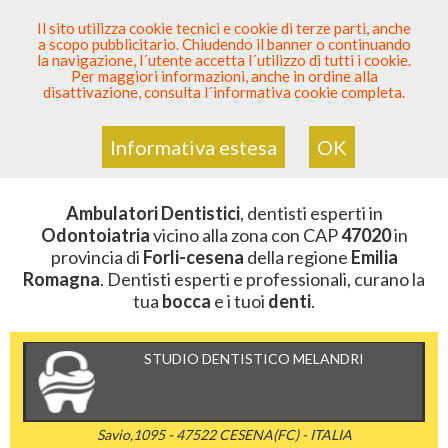
SEI DENTISTA? PARTECIPA
Il sito utilizza cookie tecnici e cookie di terze parti, anche
a scopo pubblicitario. Chiudendo il banner o continuando
Sei Qui
Elenco Dentista Sicuro
>
Odontoiatria
>
la navigazione, l´utente accetta l´utilizzo di tutti i cookie.
Ambulatori Dentistici
>
Emilia Romagna
>
Forli-Cesena
>
Per maggiori informazioni, anche in ordine alla
CAP 47020
disattivazione, consulta l´informativa cookie completa.
AMBULATORI DENTISTICI DELLA
ZONA CON CAP 47020
Informativa estesa
OK
Ambulatori Dentistici
, dentisti esperti in
Odontoiatria
vicino alla zona con CAP
47020
in
provincia di
Forli-cesena
della regione
Emilia
Romagna
. Dentisti esperti e professionali, curano la
tua
bocca
e i tuoi
denti
.
STUDIO DENTISTICO MELANDRI
Savio,1095 - 47522 CESENA(FC) - ITALIA