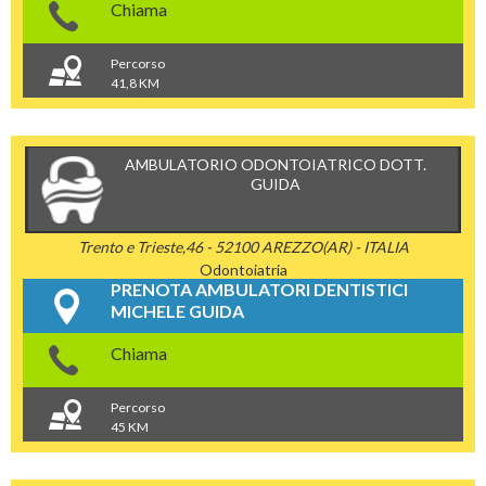
Chiama
Percorso
41,8 KM
AMBULATORIO ODONTOIATRICO DOTT.
GUIDA
Trento e Trieste,46 - 52100 AREZZO(AR) - ITALIA
Odontoiatria
PRENOTA AMBULATORI DENTISTICI
MICHELE GUIDA
Chiama
Percorso
45 KM