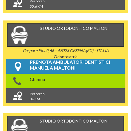
Percorso
35,6 KM
STUDIO ORTODONTICO MALTONI
Gaspare Finali,66 - 47023 CESENA(FC) - ITALIA
Odontoiatria
PRENOTA AMBULATORI DENTISTICI
MANUELA MALTONI
Chiama
Percorso
36 KM
STUDIO ORTODONTICO MALTONI