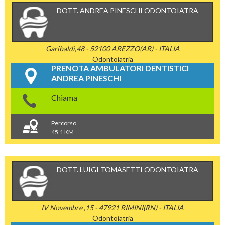
DOTT. ANDREA PINESCHI ODONTOIATRA
Garibaldi,48 - 52100 AREZZO(AR) - ITALIA
Odontoiatria
PRENOTA AMBULATORI DENTISTICI
ANDREA PINESCHI
Chiama
Percorso
45,1 KM
DOTT. LUIGI TOMASETTI ODONTOIATRA
IV Novembre ,15 - 47921 RIMINI(RN) - ITALIA
Odontoiatria