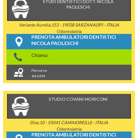
STUDI DENTISTICI DOTT. NICOLA
PAOLESCHI
Variante Aurelia,153 - 19038 SARZANA(SP) - ITALIA
Odontoiatria
PRENOTA AMBULATORI DENTISTICI
NICOLA PAOLESCHI
Chiama
Percorso
44,6 KM
STUDIO COVANI MORICONI
Diaz,10 - 55041 CAMAIORE(LU) - ITALIA
Odontoiatria
PRENOTA AMBULATORI DENTISTICI