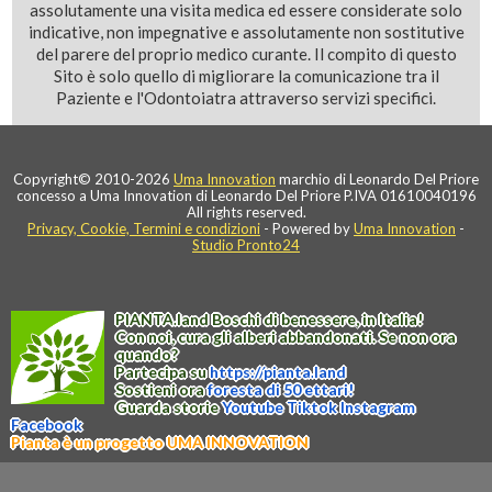
assolutamente una visita medica ed essere considerate solo
indicative, non impegnative e assolutamente non sostitutive
del parere del proprio medico curante. Il compito di questo
Sito è solo quello di migliorare la comunicazione tra il
Paziente e l'Odontoiatra attraverso servizi specifici.
Copyright© 2010-2026
Uma Innovation
marchio di Leonardo Del Priore
concesso a Uma Innovation di Leonardo Del Priore P.IVA 01610040196
All rights reserved.
Privacy, Cookie, Termini e condizioni
- Powered by
Uma Innovation
-
Studio Pronto24
PIANTA
.
land
Boschi di benessere, in Italia!
Con noi, cura gli alberi abbandonati. Se non ora
quando?
Partecipa su
https://
pianta
.
land
Sostieni ora
foresta di 50 ettari!
Guarda storie
Youtube
Tiktok
Instagram
Facebook
Pianta è un progetto UMA INNOVATION