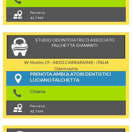
Percorso
41,7 KM
STUDIO ODONTOIATRICO ASSOCIATO
FALCHETTA-DIAMANTI
W. Muttini,19 - 54033 CARRARA(MS) - ITALIA
Odontoiatria
PRENOTA AMBULATORI DENTISTICI
LUCIANO FALCHETTA
Chiama
Percorso
43,7 KM