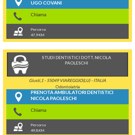
UGO COVANI
Chiama
Percorso
47,9 KM
STUDI DENTISTICI DOTT. NICOLA
PAOLESCHI
Giusti,1 - 55049 VIAREGGIO(LU) - ITALIA
Odontoiatria
PRENOTA AMBULATORI DENTISTICI
NICOLA PAOLESCHI
Chiama
Percorso
49,8 KM