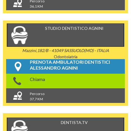
Percorso
36,1 KM
STUDIO DENTISTICO AGNINI
Mazzini,182/B - 41049 SASSUOLO(MO) - ITALIA
Odontoiatria
PRENOTA AMBULATORI DENTISTICI
ALESSANDRO AGNINI
Chiama
Percorso
37,7 KM
DENTISTA.TV