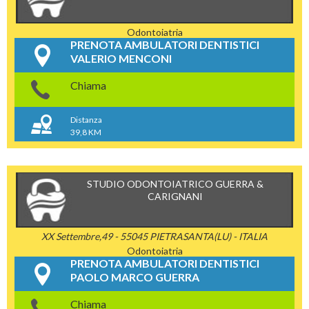
Odontoiatria
PRENOTA AMBULATORI DENTISTICI
VALERIO MENCONI
Chiama
Distanza
39,8 KM
STUDIO ODONTOIATRICO GUERRA &
CARIGNANI
XX Settembre,49 - 55045 PIETRASANTA(LU) - ITALIA
Odontoiatria
PRENOTA AMBULATORI DENTISTICI
PAOLO MARCO GUERRA
Chiama