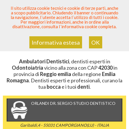
SEI DENTISTA? PARTECIPA
Il sito utilizza cookie tecnici e cookie di terze parti, anche
a scopo pubblicitario. Chiudendo il banner o continuando
Sei Qui
Elenco Dentista Sicuro
>
Odontoiatria
>
la navigazione, l´utente accetta l´utilizzo di tutti i cookie.
Ambulatori Dentistici
>
Emilia Romagna
>
Reggio Emilia
Per maggiori informazioni, anche in ordine alla
>
CAP 42030
disattivazione, consulta l´informativa cookie completa.
AMBULATORI DENTISTICI DELLA
ZONA CON CAP 42030
Informativa estesa
OK
Ambulatori Dentistici
, dentisti esperti in
Odontoiatria
vicino alla zona con CAP
42030
in
provincia di
Reggio emilia
della regione
Emilia
Romagna
. Dentisti esperti e professionali, curano la
tua
bocca
e i tuoi
denti
.
ORLANDI DR. SERGIO STUDIO DENTISTICO
Garibaldi,4 - 55031 CAMPORGIANO(LU) - ITALIA