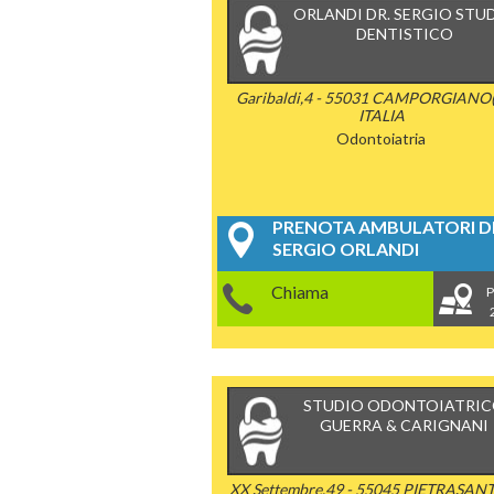
ORLANDI DR. SERGIO STU
DENTISTICO
Garibaldi,4 - 55031 CAMPORGIANO(
ITALIA
Odontoiatria
PRENOTA AMBULATORI DE
SERGIO ORLANDI
Chiama
P
STUDIO ODONTOIATRI
GUERRA & CARIGNANI
XX Settembre,49 - 55045 PIETRASANT