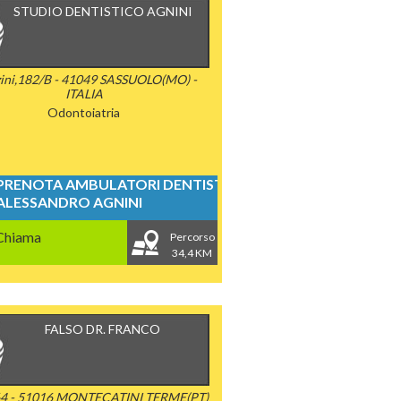
STUDIO DENTISTICO AGNINI
ini,182/B - 41049 SASSUOLO(MO) -
ITALIA
Odontoiatria
PRENOTA AMBULATORI DENTISTICI
ALESSANDRO AGNINI
Chiama
Percorso
34,4 KM
FALSO DR. FRANCO
64 - 51016 MONTECATINI TERME(PT)