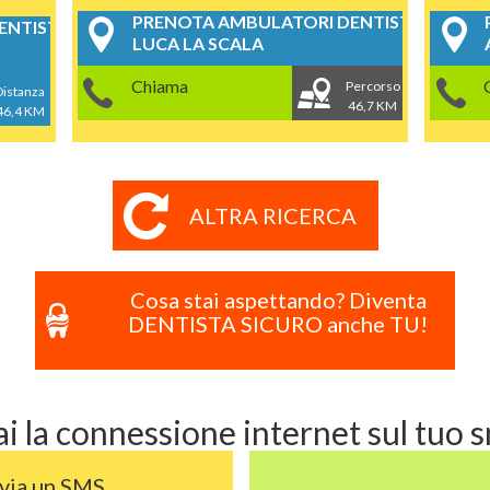
PRENOTA AMBULATORI DENTISTICI
NTISTICI
LUCA LA SCALA
Chiama
Percorso
Distanza
46,7 KM
46,4 KM
ALTRA RICERCA
Cosa stai aspettando? Diventa
DENTISTA SICURO anche TU!
i la connessione internet sul tuo
nvia un SMS