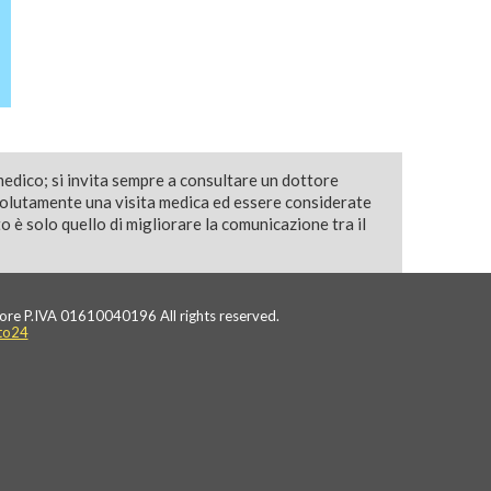
medico; si invita sempre a consultare un dottore
solutamente una visita medica ed essere considerate
 è solo quello di migliorare la comunicazione tra il
ore P.IVA 01610040196 All rights reserved.
to24