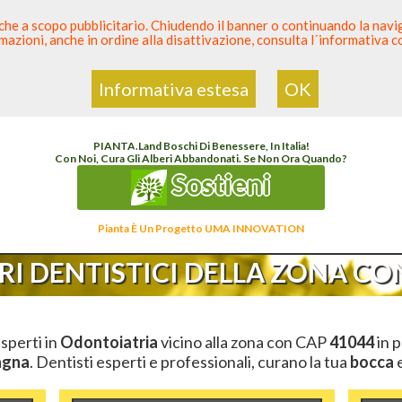
 anche a scopo pubblicitario. Chiudendo il banner o continuando la naviga
azioni, anche in ordine alla disattivazione, consulta l´informativa 
 Dentista
Elenco den
Informativa estesa
OK
o Dentista Sicuro
>
Odontoiatria
>
Ambulatori Dentistici
>
Emilia Romagna
>
Modena
PIANTA
.
Land
Boschi Di Benessere, In Italia!
Con Noi, Cura Gli Alberi Abbandonati. Se Non Ora Quando?
Sostieni
Pianta È Un Progetto UMA INNOVATION
I DENTISTICI DELLA ZONA CON
esperti in
Odontoiatria
vicino alla zona con CAP
41044
in p
agna
. Dentisti esperti e professionali, curano la tua
bocca
e