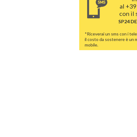
al
+39
con il
SP24 D
*Riceverai un sms con i tele
il costo da sostenere è un
mobile.