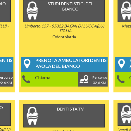
DIO
STUDI DENTISTICI DEL
BIANCO
LU) -
Umberto,137 - 55022 BAGNI DI LUCCA(LU)
Mazz
- ITALIA
Odontoiatria
NTISTICI
PRENOTA AMBULATORI DENTISTICI
PAOLA DEL BIANCO
Chiama
ercorso
Percorso
22,6 KM
32,6 KM
CO
DENTISTA.TV
A(LU)
Verdi,