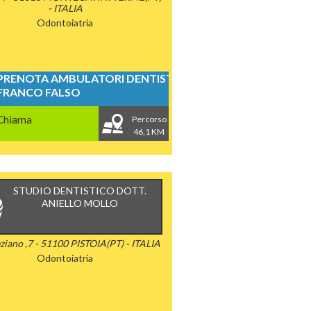
- ITALIA
Odontoiatria
PRENOTA AMBULATORI DENTISTICI
FRANCO FALSO
Chiama
Percorso
46,1 KM
STUDIO DENTISTICO DOTT.
ANIELLO MOLLO
eziano ,7 - 51100 PISTOIA(PT) - ITALIA
Odontoiatria