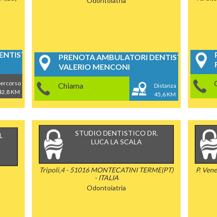
Odontoiatria
NTISTICI
PRENOTA AMBULATORI DENTISTICI
VALERIO MENCONI
ercorso
Chiama
Distanza
42,8 KM
45,6 KM
STUDIO DENTISTICO DR.
L
LUCA LA SCALA
Tripoli,4 - 51016 MONTECATINI TERME(PT)
P. Ven
- ITALIA
Odontoiatria