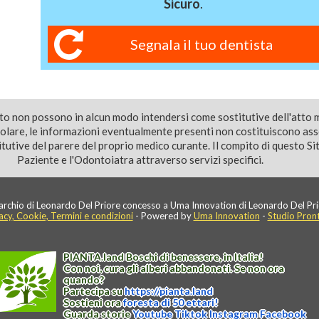
Sicuro
.
Segnala il tuo dentista
ito non possono in alcun modo intendersi come sostitutive dell'atto 
colare, le informazioni eventualmente presenti non costituiscono as
utive del parere del proprio medico curante. Il compito di questo Sito
Paziente e l'Odontoiatra attraverso servizi specifici.
rchio di Leonardo Del Priore concesso a Uma Innovation di Leonardo Del Pri
acy, Cookie, Termini e condizioni
- Powered by
Uma Innovation
-
Studio Pron
PIANTA
.
land
Boschi di benessere, in Italia!
Con noi, cura gli alberi abbandonati. Se non ora
quando?
Partecipa su
https://
pianta
.
land
Sostieni ora
foresta di 50 ettari!
Guarda storie
Youtube
Tiktok
Instagram
Facebook