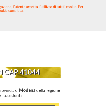
zione, l´utente accetta l´utilizzo di tutti i cookie. Per
cookie completa.
tista
Sei un Dentista?
>
CAP 41044
 CAP 41044
rovincia di
Modena
della regione
 i tuoi
denti
.