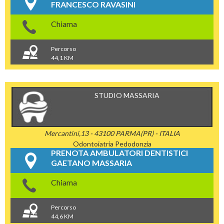
FRANCESCO RAVASINI
Chiama
Percorso
44,1 KM
STUDIO MASSARIA
Mercantini,13 - 43100 PARMA(PR) - ITALIA
Odontoiatria
Pedodonzia
PRENOTA AMBULATORI DENTISTICI
GAETANO MASSARIA
Chiama
Percorso
44,6 KM