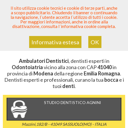
SEI DENTISTA? PARTECIPA
Il sito utilizza cookie tecnici e cookie di terze parti, anche
a scopo pubblicitario. Chiudendo il banner o continuando
Sei Qui
Elenco Dentista Sicuro
>
Odontoiatria
>
la navigazione, l´utente accetta l´utilizzo di tutti i cookie.
Ambulatori Dentistici
>
Emilia Romagna
>
Modena
>
CAP
Per maggiori informazioni, anche in ordine alla
41040
disattivazione, consulta l´informativa cookie completa.
AMBULATORI DENTISTICI DELLA
ZONA CON CAP 41040
Informativa estesa
OK
Ambulatori Dentistici
, dentisti esperti in
Odontoiatria
vicino alla zona con CAP
41040
in
provincia di
Modena
della regione
Emilia Romagna
.
Dentisti esperti e professionali, curano la tua
bocca
e i
tuoi
denti
.
STUDIO DENTISTICO AGNINI
Mazzini,182/B - 41049 SASSUOLO(MO) - ITALIA