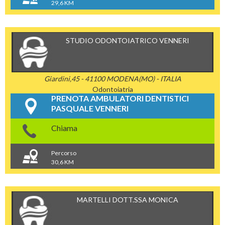
29,6 KM
STUDIO ODONTOIATRICO VENNERI
Giardini,45 - 41100 MODENA(MO) - ITALIA
Odontoiatria
PRENOTA AMBULATORI DENTISTICI
PASQUALE VENNERI
Chiama
Percorso
30,6 KM
MARTELLI DOTT.SSA MONICA