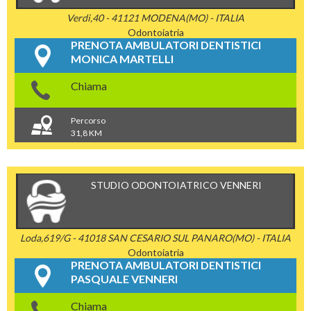
Verdi,40 - 41121 MODENA(MO) - ITALIA
Odontoiatria
PRENOTA AMBULATORI DENTISTICI
MONICA MARTELLI
Chiama
Percorso
31,8 KM
STUDIO ODONTOIATRICO VENNERI
Loda,619/G - 41018 SAN CESARIO SUL PANARO(MO) - ITALIA
Odontoiatria
PRENOTA AMBULATORI DENTISTICI
PASQUALE VENNERI
Chiama