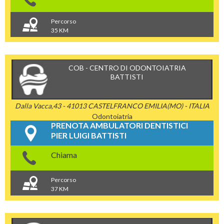
Percorso
35 KM
COB - CENTRO DI ODONTOIATRIA
BATTISTI
Dalla Vacca,43 - 41013 CASTELFRANCO EMILIA(MO) - ITALIA
Odontoiatria
PRENOTA AMBULATORI DENTISTICI
PIER LUIGI BATTISTI
Chiama
Percorso
37 KM