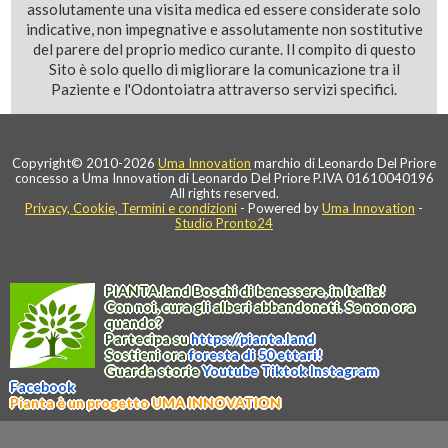
assolutamente una visita medica ed essere considerate solo
indicative, non impegnative e assolutamente non sostitutive
del parere del proprio medico curante. Il compito di questo
Sito è solo quello di migliorare la comunicazione tra il
Paziente e l'Odontoiatra attraverso servizi specifici.
Copyright© 2010-2026
Uma Innovation
marchio di Leonardo Del Priore
concesso a Uma Innovation di Leonardo Del Priore P.IVA 01610040196
All rights reserved.
Privacy, Cookie, Termini e condizioni
- Powered by
Uma Innovation
-
Studio Pronto24
PIANTA
.
land
Boschi di benessere, in Italia!
Con noi, cura gli alberi abbandonati. Se non ora
quando?
Partecipa su
https://
pianta
.
land
Sostieni ora
foresta di 50 ettari!
Guarda storie
Youtube
Tiktok
Instagram
Facebook
Pianta è un progetto UMA INNOVATION