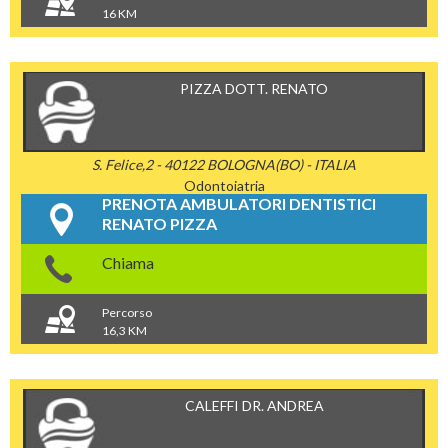
16 KM
PIZZA DOTT. RENATO
S. Felice,2 - 40122 BOLOGNA(BO) - ITALIA
Odontoiatria
PRENOTA AMBULATORI DENTISTICI
RENATO PIZZA
Chiama
Percorso
16,3 KM
CALEFFI DR. ANDREA