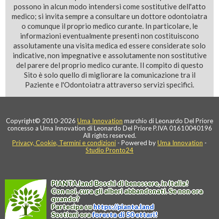
possono in alcun modo intendersi come sostitutive dell'atto
medico; si invita sempre a consultare un dottore odontoiatra
o comunque il proprio medico curante. In particolare, le
informazioni eventualmente presenti non costituiscono
assolutamente una visita medica ed essere considerate solo
indicative, non impegnative e assolutamente non sostitutive
del parere del proprio medico curante. Il compito di questo
Sito è solo quello di migliorare la comunicazione tra il
Paziente e l'Odontoiatra attraverso servizi specifici.
Copyright© 2010-2026
Uma Innovation
marchio di Leonardo Del Priore
concesso a Uma Innovation di Leonardo Del Priore P.IVA 01610040196
All rights reserved.
Privacy, Cookie, Termini e condizioni
- Powered by
Uma Innovation
-
Studio Pronto24
PIANTA
.
land
Boschi di benessere, in Italia!
Con noi, cura gli alberi abbandonati. Se non ora
quando?
Partecipa su
https://
pianta
.
land
Sostieni ora
foresta di 50 ettari!