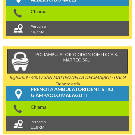
Chiama
Percorso
10,7 KM
POLIAMBULATORIO ODONTOMEDICA S.
MATTEO SRL
Togliatti,9 - 40017 SAN MATTEO DELLA DECIMA(BO) - ITALIA
Odontoiatria
PRENOTA AMBULATORI DENTISTICI
GIAMPAOLO MALAGUTI
Chiama
Percorso
11,8 KM