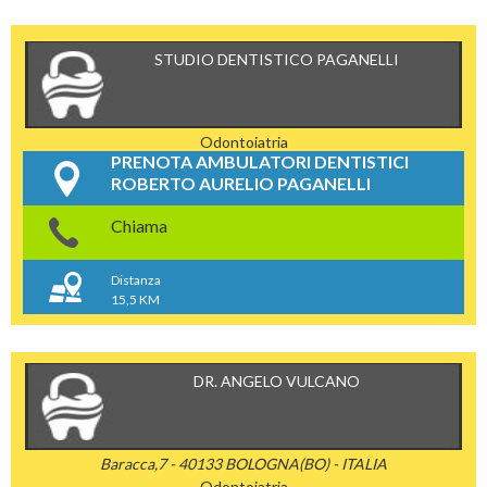
STUDIO DENTISTICO PAGANELLI
Odontoiatria
PRENOTA AMBULATORI DENTISTICI
ROBERTO AURELIO PAGANELLI
Chiama
Distanza
15,5 KM
DR. ANGELO VULCANO
Baracca,7 - 40133 BOLOGNA(BO) - ITALIA
Odontoiatria