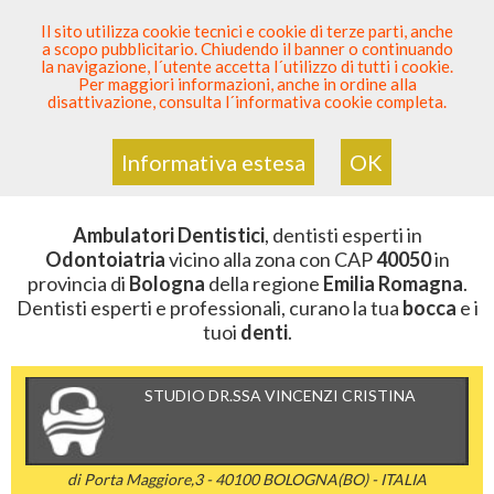
SEI DENTISTA? PARTECIPA
Il sito utilizza cookie tecnici e cookie di terze parti, anche
a scopo pubblicitario. Chiudendo il banner o continuando
Sei Qui
Elenco Dentista Sicuro
>
Odontoiatria
>
la navigazione, l´utente accetta l´utilizzo di tutti i cookie.
Ambulatori Dentistici
>
Emilia Romagna
>
Bologna
>
CAP
Per maggiori informazioni, anche in ordine alla
40050
disattivazione, consulta l´informativa cookie completa.
AMBULATORI DENTISTICI DELLA
ZONA CON CAP 40050
Informativa estesa
OK
Ambulatori Dentistici
, dentisti esperti in
Odontoiatria
vicino alla zona con CAP
40050
in
provincia di
Bologna
della regione
Emilia Romagna
.
Dentisti esperti e professionali, curano la tua
bocca
e i
tuoi
denti
.
STUDIO DR.SSA VINCENZI CRISTINA
di Porta Maggiore,3 - 40100 BOLOGNA(BO) - ITALIA