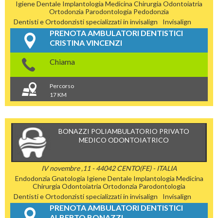
Igiene Dentale
Implantologia
Medicina Chirurgia
Odontoiatria
Ortodonzia
Parodontologia
Pedodonzia
Dentisti e Ortodonzisti specializzati in invisalign
Invisalign
PRENOTA AMBULATORI DENTISTICI
CRISTINA VINCENZI
Chiama
Percorso
17 KM
BONAZZI POLIAMBULATORIO PRIVATO
MEDICO ODONTOIATRICO
IV novembre ,11 - 44042 CENTO(FE) - ITALIA
Endodonzia
Gnatologia
Igiene Dentale
Implantologia
Medicina
Chirurgia
Odontoiatria
Ortodonzia
Parodontologia
Dentisti e Ortodonzisti specializzati in invisalign
Invisalign
PRENOTA AMBULATORI DENTISTICI
ALBERTO BONAZZI