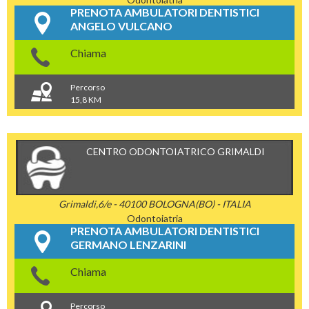
PRENOTA AMBULATORI DENTISTICI
ANGELO VULCANO
Chiama
Percorso
15,8 KM
CENTRO ODONTOIATRICO GRIMALDI
Grimaldi,6/e - 40100 BOLOGNA(BO) - ITALIA
Odontoiatria
PRENOTA AMBULATORI DENTISTICI
GERMANO LENZARINI
Chiama
Percorso