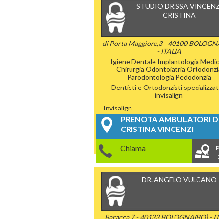
STUDIO DR.SSA VINCENZ
CRISTINA
di Porta Maggiore,3 - 40100 BOLOGN
- ITALIA
Igiene Dentale
Implantologia
Medic
Chirurgia
Odontoiatria
Ortodonzi
Parodontologia
Pedodonzia
Dentisti e Ortodonzisti specializzati
invisalign
Invisalign
PRENOTA AMBULATORI DE
CRISTINA VINCENZI
Chiama
P
DR. ANGELO VULCANO
Baracca,7 - 40133 BOLOGNA(BO) - I