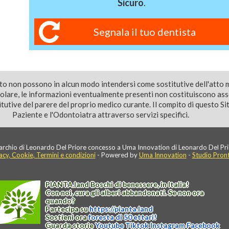
Sicuro
.
Segnala il tuo dentista
ito non possono in alcun modo intendersi come sostitutive dell'atto 
colare, le informazioni eventualmente presenti non costituiscono as
utive del parere del proprio medico curante. Il compito di questo Sito
Paziente e l'Odontoiatra attraverso servizi specifici.
rchio di Leonardo Del Priore concesso a Uma Innovation di Leonardo Del Pri
acy, Cookie, Termini e condizioni
- Powered by
Uma Innovation
-
Studio Pron
PIANTA
.
land
Boschi di benessere, in Italia!
Con noi, cura gli alberi abbandonati. Se non ora
quando?
Partecipa su
https://
pianta
.
land
Sostieni ora
foresta di 50 ettari!
Guarda storie
Youtube
Tiktok
Instagram
Facebook