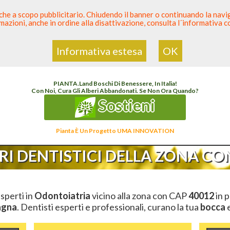
 anche a scopo pubblicitario. Chiudendo il banner o continuando la naviga
azioni, anche in ordine alla disattivazione, consulta l´informativa 
 Dentista
Elenco den
Informativa estesa
OK
o Dentista Sicuro
>
Odontoiatria
>
Ambulatori Dentistici
>
Emilia Romagna
>
Bologna
PIANTA
.
Land
Boschi Di Benessere, In Italia!
Con Noi, Cura Gli Alberi Abbandonati. Se Non Ora Quando?
Sostieni
Pianta È Un Progetto UMA INNOVATION
I DENTISTICI DELLA ZONA CON
esperti in
Odontoiatria
vicino alla zona con CAP
40012
in p
agna
. Dentisti esperti e professionali, curano la tua
bocca
e