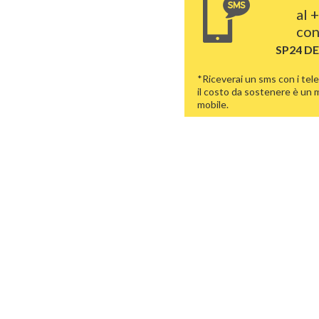
al
+
con
SP24 D
*Riceverai un sms con i tele
il costo da sostenere è un
mobile.