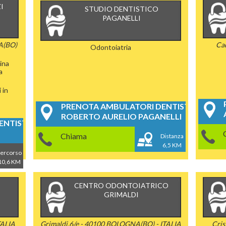
I
STUDIO DENTISTICO
PAGANELLI
A(BO)
Cad
Odontoiatria
ina
a
 in
PRENOTA AMBULATORI DENTISTICI
ROBERTO AURELIO PAGANELLI
NTISTICI
Chiama
Distanza
6,5 KM
ercorso
10,6 KM
CENTRO ODONTOIATRICO
GRIMALDI
TALIA
Grimaldi,6/e - 40100 BOLOGNA(BO) - ITALIA
Cri