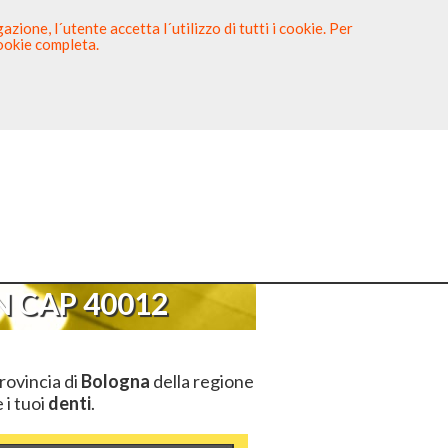
zione, l´utente accetta l´utilizzo di tutti i cookie. Per
cookie completa.
tista
Sei un Dentista?
>
CAP 40012
 CAP 40012
rovincia di
Bologna
della regione
 i tuoi
denti
.