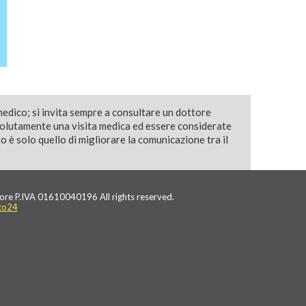
medico; si invita sempre a consultare un dottore
solutamente una visita medica ed essere considerate
 è solo quello di migliorare la comunicazione tra il
ore P.IVA 01610040196 All rights reserved.
to24