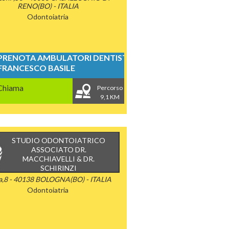
RENO(BO) - ITALIA
Odontoiatria
PRENOTA AMBULATORI DENTISTICI
FRANCESCO BASILE
Chiama
Percorso
9,1 KM
STUDIO ODONTOIATRICO
ASSOCIATO DR.
MACCHIAVELLI & DR.
SCHIRINZI
ta,8 - 40138 BOLOGNA(BO) - ITALIA
Odontoiatria