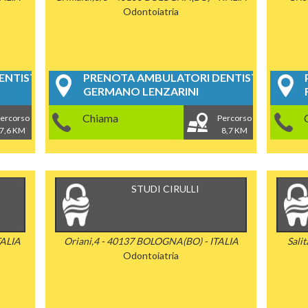
Odontoiatria
NTISTICI
PRENOTA AMBULATORI DENTISTICI
GERMANO LENZARINI
Chiama
ercorso
Percorso
7,6 KM
8,7 KM
STUDI CIRULLI
TALIA
Oriani,4 - 40137 BOLOGNA(BO) - ITALIA
Sali
Odontoiatria