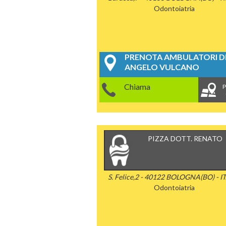
Odontoiatria
PRENOTA AMBULATORI DE
ANGELO VULCANO
Chiama
P
PIZZA DOTT. RENATO
S. Felice,2 - 40122 BOLOGNA(BO) - I
Odontoiatria