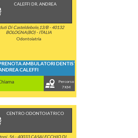
CALEFFI DR. ANDREA
uti Di Casteldebole,13/B - 40132
BOLOGNA(BO) - ITALIA
Odontoiatria
PRENOTA AMBULATORI DENTISTICI
ANDREA CALEFFI
Chiama
Percorso
7 KM
CENTRO ODONTOIATRICO
stoni ,56 - 40033 CASALECCHIO DI