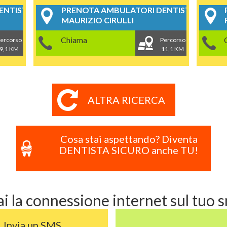
NTISTICI
PRENOTA AMBULATORI DENTISTICI
MAURIZIO CIRULLI
Chiama
ercorso
Percorso
9,1 KM
11,1 KM
ALTRA RICERCA
Cosa stai aspettando? Diventa
DENTISTA SICURO anche TU!
i la connessione internet sul tuo
Invia un SMS