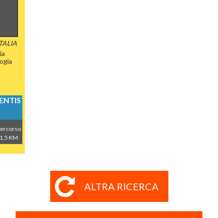
ITALIA
ia
ogia
NTISTICI
ercorso
1,5 KM
ALTRA RICERCA