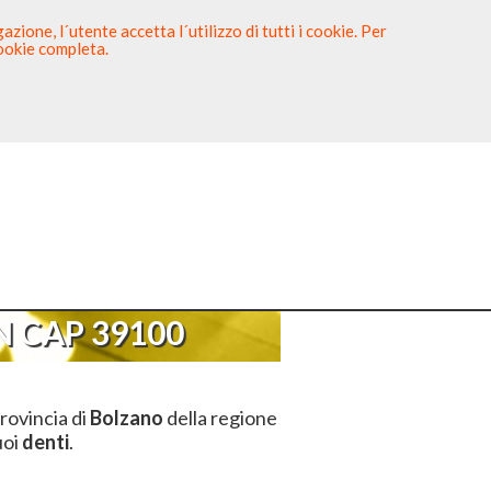
zione, l´utente accetta l´utilizzo di tutti i cookie. Per
cookie completa.
tista
Sei un Dentista?
AP 39100
 CAP 39100
rovincia di
Bolzano
della regione
uoi
denti
.