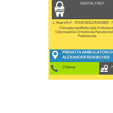
DENTAL FIRST
L. Negrelli,4 - 39100 BOLZANO(BZ) - 
Chirurgia maxillofacciale
Endodonz
Odontoiatria
Ortodonzia
Parodontol
Pedodonzia
PRENOTA AMBULATORI DE
ALEXANDER BEIKIRCHER
Chiama
P