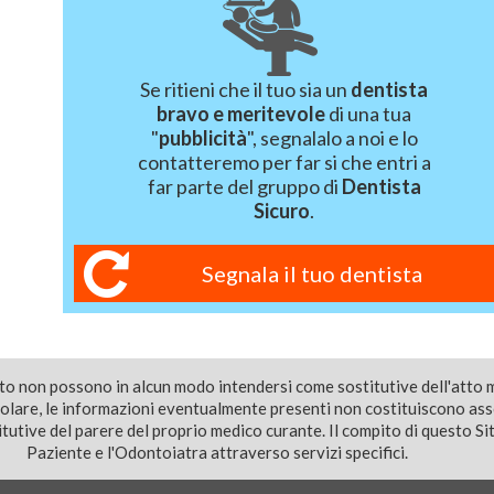
Se ritieni che il tuo sia un
dentista
bravo e meritevole
di una tua
"
pubblicità
", segnalalo a noi e lo
contatteremo per far si che entri a
far parte del gruppo di
Dentista
Sicuro
.
Segnala il tuo dentista
ito non possono in alcun modo intendersi come sostitutive dell'atto 
colare, le informazioni eventualmente presenti non costituiscono as
utive del parere del proprio medico curante. Il compito di questo Sito
Paziente e l'Odontoiatra attraverso servizi specifici.