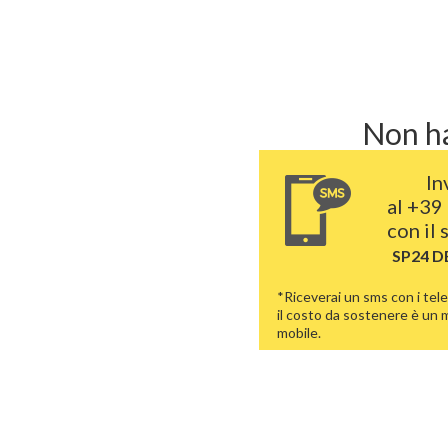
Non ha
In
al
+39 
con il
SP24 
*Riceverai un sms con i tele
il costo da sostenere è un
mobile.