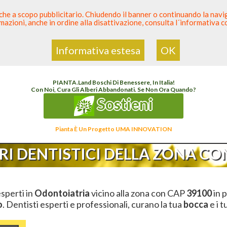
 anche a scopo pubblicitario. Chiudendo il banner o continuando la naviga
azioni, anche in ordine alla disattivazione, consulta l´informativa 
 Dentista
Elenco den
Informativa estesa
OK
lenco Dentista Sicuro
>
Odontoiatria
>
Ambulatori Dentistici
>
Trentino
>
Bolzano
>
C
PIANTA
.
Land
Boschi Di Benessere, In Italia!
Con Noi, Cura Gli Alberi Abbandonati. Se Non Ora Quando?
Sostieni
Pianta È Un Progetto UMA INNOVATION
I DENTISTICI DELLA ZONA CON
esperti in
Odontoiatria
vicino alla zona con CAP
39100
in p
o
. Dentisti esperti e professionali, curano la tua
bocca
e i t