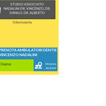
STUDIO ASSOCIATO
NADALINI DR. VINCENZO, DR.
DANILO, DR. ALBERTO
Odontoiatria
PRENOTA AMBULATORI DENTISTICI
VINCENZO NADALINI
Chiama
Distanza
40,8 KM