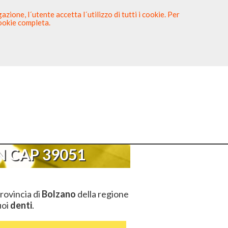
zione, l´utente accetta l´utilizzo di tutti i cookie. Per
cookie completa.
tista
Sei un Dentista?
AP 39051
 CAP 39051
rovincia di
Bolzano
della regione
uoi
denti
.