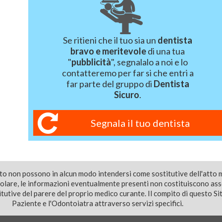
Se ritieni che il tuo sia un
dentista
bravo e meritevole
di una tua
"
pubblicità
", segnalalo a noi e lo
contatteremo per far si che entri a
far parte del gruppo di
Dentista
Sicuro
.
Segnala il tuo dentista
ito non possono in alcun modo intendersi come sostitutive dell'atto 
colare, le informazioni eventualmente presenti non costituiscono as
utive del parere del proprio medico curante. Il compito di questo Sito
Paziente e l'Odontoiatra attraverso servizi specifici.