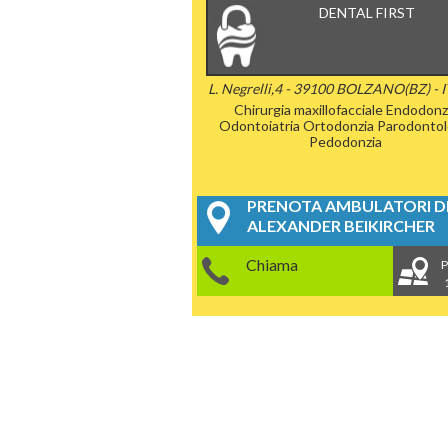
DENTAL FIRST
L. Negrelli,4 - 39100 BOLZANO(BZ) - 
Chirurgia maxillofacciale
Endodonz
Odontoiatria
Ortodonzia
Parodontol
Pedodonzia
PRENOTA AMBULATORI DE
ALEXANDER BEIKIRCHER
Chiama
P