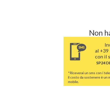
Non ha
In
al
+39 
con il
SP24 D
*Riceverai un sms con i tele
il costo da sostenere è un
mobile.