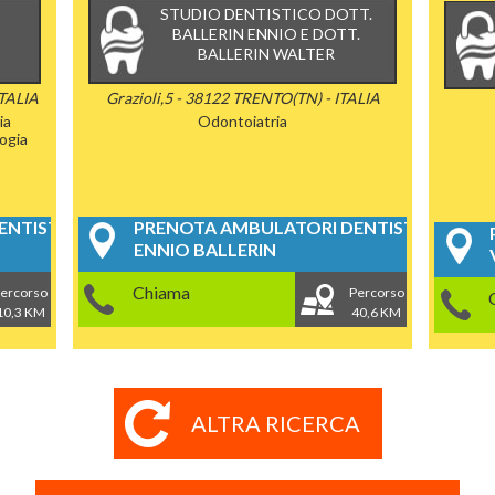
STUDIO DENTISTICO DOTT.
BALLERIN ENNIO E DOTT.
BALLERIN WALTER
ITALIA
Grazioli,5 - 38122 TRENTO(TN) - ITALIA
ia
Odontoiatria
ogia
NTISTICI
PRENOTA AMBULATORI DENTISTICI
ENNIO BALLERIN
Chiama
ercorso
Percorso
10,3 KM
40,6 KM
ALTRA RICERCA