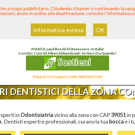
 anche a scopo pubblicitario. Chiudendo il banner o continuando la naviga
azioni, anche in ordine alla disattivazione, consulta l´informativa 
 Dentista
Elenco den
Informativa estesa
OK
lenco Dentista Sicuro
>
Odontoiatria
>
Ambulatori Dentistici
>
Trentino
>
Bolzano
>
C
PIANTA
.
Land
Boschi Di Benessere, In Italia!
Con Noi, Cura Gli Alberi Abbandonati. Se Non Ora Quando?
Sostieni
Pianta È Un Progetto UMA INNOVATION
I DENTISTICI DELLA ZONA CON
esperti in
Odontoiatria
vicino alla zona con CAP
39051
in p
o
. Dentisti esperti e professionali, curano la tua
bocca
e i t