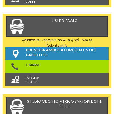
29 KM
LISI DR. PAOLO
Rosmini,84 - 38068 ROVERETO(TN) - ITALIA
Odontoiatria
PRENOTA AMBULATORI DENTISTICI
PAOLO LISI
Chiama
Percorso
33,4 KM
STUDIO ODONTOIATRICO SARTORI DOTT.
DIEGO