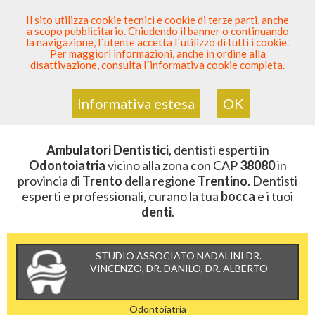
SEI DENTISTA? PARTECIPA
Il sito utilizza cookie tecnici e cookie di terze parti, anche
a scopo pubblicitario. Chiudendo il banner o continuando
Sei Qui
Elenco Dentista Sicuro
>
Odontoiatria
>
la navigazione, l´utente accetta l´utilizzo di tutti i cookie.
Ambulatori Dentistici
>
Trentino
>
Trento
>
CAP 38080
Per maggiori informazioni, anche in ordine alla
disattivazione, consulta l´informativa cookie completa.
AMBULATORI DENTISTICI DELLA
ZONA CON CAP 38080
Informativa estesa
OK
Ambulatori Dentistici
, dentisti esperti in
Odontoiatria
vicino alla zona con CAP
38080
in
provincia di
Trento
della regione
Trentino
. Dentisti
esperti e professionali, curano la tua
bocca
e i tuoi
denti
.
STUDIO ASSOCIATO NADALINI DR.
VINCENZO, DR. DANILO, DR. ALBERTO
Odontoiatria