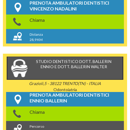
PRENOTA AMBULATORI DENTISTICI
VINCENZO NADALINI
Chiama
Distanza
28,9 KM
STUDIO DENTISTICO DOTT. BALLERIN
ENNIO E DOTT. BALLERIN WALTER
Grazioli,5 - 38122 TRENTO(TN) - ITALIA
Odontoiatria
PRENOTA AMBULATORI DENTISTICI
ENNIO BALLERIN
Chiama
Percorso