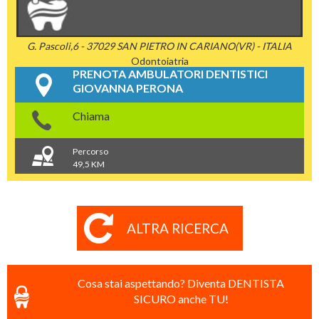
G. Pascoli,6 - 37029 SAN PIETRO IN CARIANO(VR) - ITALIA
Odontoiatria
PRENOTA AMBULATORI DENTISTICI
GIOVANNA PERONA
Chiama
Percorso
49,5 KM
ALTRA RICERCA
Cosa stai aspettando? Diventa DENTISTA
SICURO anche TU!