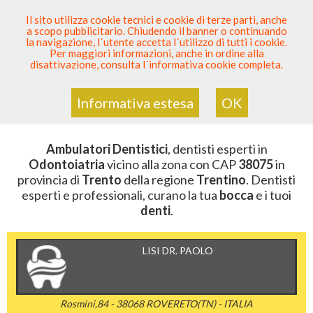
SEI DENTISTA? PARTECIPA
Il sito utilizza cookie tecnici e cookie di terze parti, anche
a scopo pubblicitario. Chiudendo il banner o continuando
Sei Qui
Elenco Dentista Sicuro
>
Odontoiatria
>
la navigazione, l´utente accetta l´utilizzo di tutti i cookie.
Ambulatori Dentistici
>
Trentino
>
Trento
>
CAP 38075
Per maggiori informazioni, anche in ordine alla
disattivazione, consulta l´informativa cookie completa.
AMBULATORI DENTISTICI DELLA
ZONA CON CAP 38075
Informativa estesa
OK
Ambulatori Dentistici
, dentisti esperti in
Odontoiatria
vicino alla zona con CAP
38075
in
provincia di
Trento
della regione
Trentino
. Dentisti
esperti e professionali, curano la tua
bocca
e i tuoi
denti
.
LISI DR. PAOLO
Rosmini,84 - 38068 ROVERETO(TN) - ITALIA