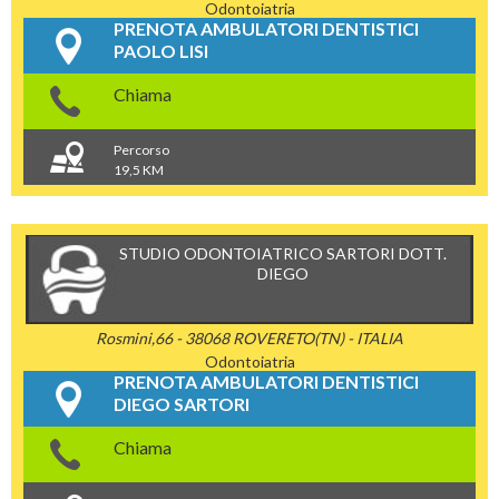
Odontoiatria
PRENOTA AMBULATORI DENTISTICI
PAOLO LISI
Chiama
Percorso
19,5 KM
STUDIO ODONTOIATRICO SARTORI DOTT.
DIEGO
Rosmini,66 - 38068 ROVERETO(TN) - ITALIA
Odontoiatria
PRENOTA AMBULATORI DENTISTICI
DIEGO SARTORI
Chiama