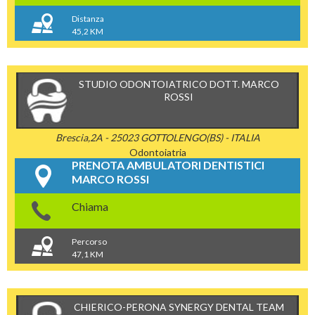
Distanza
45,2 KM
STUDIO ODONTOIATRICO DOTT. MARCO
ROSSI
Brescia,2A - 25023 GOTTOLENGO(BS) - ITALIA
Odontoiatria
PRENOTA AMBULATORI DENTISTICI
MARCO ROSSI
Chiama
Percorso
47,1 KM
CHIERICO-PERONA SYNERGY DENTAL TEAM