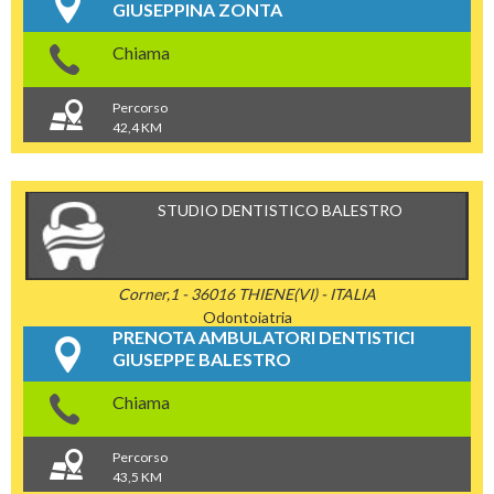
GIUSEPPINA ZONTA
Chiama
Percorso
42,4 KM
STUDIO DENTISTICO BALESTRO
Corner,1 - 36016 THIENE(VI) - ITALIA
Odontoiatria
PRENOTA AMBULATORI DENTISTICI
GIUSEPPE BALESTRO
Chiama
Percorso
43,5 KM