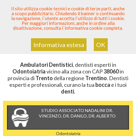
SEI DENTISTA? PARTECIPA
Il sito utilizza cookie tecnici e cookie di terze parti, anche
a scopo pubblicitario. Chiudendo il banner o continuando
Sei Qui
Elenco Dentista Sicuro
>
Odontoiatria
>
la navigazione, l´utente accetta l´utilizzo di tutti i cookie.
Ambulatori Dentistici
>
Trentino
>
Trento
>
CAP 38060
Per maggiori informazioni, anche in ordine alla
disattivazione, consulta l´informativa cookie completa.
AMBULATORI DENTISTICI DELLA
ZONA CON CAP 38060
Informativa estesa
OK
Ambulatori Dentistici
, dentisti esperti in
Odontoiatria
vicino alla zona con CAP
38060
in
provincia di
Trento
della regione
Trentino
. Dentisti
esperti e professionali, curano la tua
bocca
e i tuoi
denti
.
STUDIO ASSOCIATO NADALINI DR.
VINCENZO, DR. DANILO, DR. ALBERTO
Odontoiatria