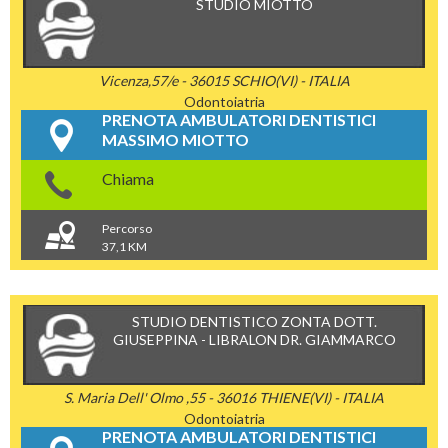
STUDIO MIOTTO
Vicenza,57/e - 36015 SCHIO(VI) - ITALIA
Odontoiatria
PRENOTA AMBULATORI DENTISTICI
MASSIMO MIOTTO
Chiama
Percorso
37,1 KM
STUDIO DENTISTICO ZONTA DOTT.
GIUSEPPINA - LIBRALON DR. GIAMMARCO
S. Maria Dell' Olmo ,55 - 36016 THIENE(VI) - ITALIA
Odontoiatria
PRENOTA AMBULATORI DENTISTICI