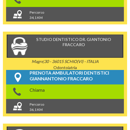
Percorso
34,1 KM
STUDIO DENTISTICO DR. GIANTONIO
FRACCARO
Magre',30 - 36015 SCHIO(VI) - ITALIA
Odontoiatria
PRENOTA AMBULATORI DENTISTICI
GIANNANTONIO FRACCARO
Chiama
Percorso
36,1 KM