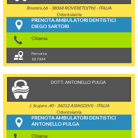
Rosmini,66 - 38068 ROVERETO(TN) - ITALIA
Odontoiatria
PRENOTA AMBULATORI DENTISTICI
DIEGO SARTORI
Chiama
Percorso
10,7 KM
DOTT. ANTONELLO PULGA
J. Scajaro ,40 - 36012 ASIAGO(VI) - ITALIA
Odontoiatria
PRENOTA AMBULATORI DENTISTICI
ANTONELLO PULGA
Chiama