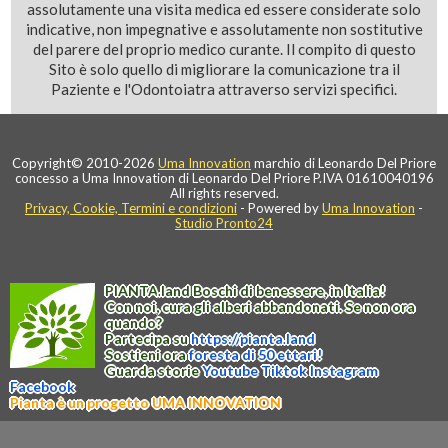
assolutamente una visita medica ed essere considerate solo
indicative, non impegnative e assolutamente non sostitutive
del parere del proprio medico curante. Il compito di questo
Sito è solo quello di migliorare la comunicazione tra il
Paziente e l'Odontoiatra attraverso servizi specifici.
Copyright© 2010-2026
Uma Innovation
marchio di Leonardo Del Priore
concesso a Uma Innovation di Leonardo Del Priore P.IVA 01610040196
All rights reserved.
Privacy, Cookie, Termini e condizioni
- Powered by
Uma Innovation
-
Studio Pronto24
PIANTA
.
land
Boschi di benessere, in Italia!
Con noi, cura gli alberi abbandonati. Se non ora
quando?
Partecipa su
https://
pianta
.
land
Sostieni ora
foresta di 50 ettari!
Guarda storie
Youtube
Tiktok
Instagram
Facebook
Pianta è un progetto UMA INNOVATION