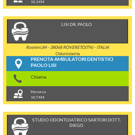
10,1 KM
LISI DR. PAOLO
Rosmini,84 - 38068 ROVERETO(TN) - ITALIA
Odontoiatria
PRENOTA AMBULATORI DENTISTICI
PAOLO LISI
Chiama
Percorso
10,7 KM
STUDIO ODONTOIATRICO SARTORI DOTT.
DIEGO