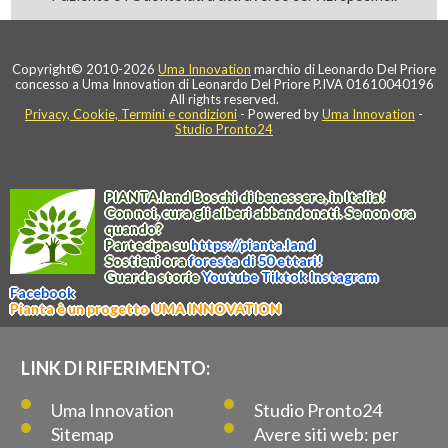
Copyright© 2010-2026
Uma Innovation
marchio di Leonardo Del Priore
concesso a Uma Innovation di Leonardo Del Priore P.IVA 01610040196
All rights reserved.
Privacy, Cookie, Termini e condizioni
- Powered by
Uma Innovation
-
Studio Pronto24
PIANTA
.
land
Boschi di benessere, in Italia!
Con noi, cura gli alberi abbandonati. Se non ora
quando?
Partecipa su
https://
pianta
.
land
Sostieni ora
foresta di 50 ettari!
Guarda storie
Youtube
Tiktok
Instagram
Facebook
Pianta è un progetto UMA INNOVATION
LINK DI RIFERIMENTO:
Uma Innovation
Studio Pronto24
Sitemap
Avere siti web: per