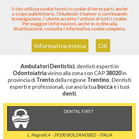
SEI DENTISTA? PARTECIPA
Il sito utilizza cookie tecnici e cookie di terze parti, anche
a scopo pubblicitario. Chiudendo il banner o continuando
Sei Qui
Elenco Dentista Sicuro
>
Odontoiatria
>
la navigazione, l´utente accetta l´utilizzo di tutti i cookie.
Ambulatori Dentistici
>
Trentino
>
Trento
>
CAP 38020
Per maggiori informazioni, anche in ordine alla
disattivazione, consulta l´informativa cookie completa.
AMBULATORI DENTISTICI DELLA
ZONA CON CAP 38020
Informativa estesa
OK
Ambulatori Dentistici
, dentisti esperti in
Odontoiatria
vicino alla zona con CAP
38020
in
provincia di
Trento
della regione
Trentino
. Dentisti
esperti e professionali, curano la tua
bocca
e i tuoi
denti
.
DENTAL FIRST
L. Negrelli,4 - 39100 BOLZANO(BZ) - ITALIA