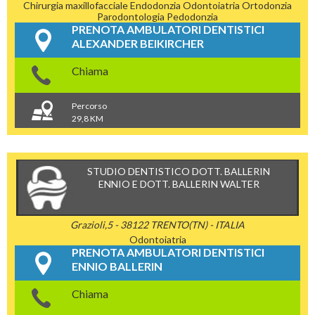
Chirurgia maxillofacciale
Endodonzia
Odontoiatria
Ortodonzia
Parodontologia
Pedodonzia
PRENOTA AMBULATORI DENTISTICI
ALEXANDER BEIKIRCHER
Chiama
Percorso
29,8 KM
STUDIO DENTISTICO DOTT. BALLERIN
ENNIO E DOTT. BALLERIN WALTER
Grazioli,5 - 38122 TRENTO(TN) - ITALIA
Odontoiatria
PRENOTA AMBULATORI DENTISTICI
ENNIO BALLERIN
Chiama