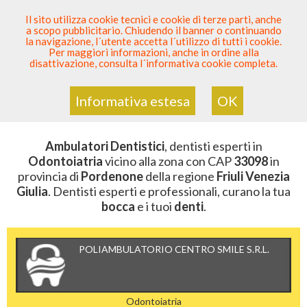
SEI DENTISTA? PARTECIPA
Il sito utilizza cookie tecnici e cookie di terze parti, anche
a scopo pubblicitario. Chiudendo il banner o continuando
Sei Qui
Elenco Dentista Sicuro
>
Odontoiatria
>
la navigazione, l´utente accetta l´utilizzo di tutti i cookie.
Ambulatori Dentistici
>
Friuli Venezia Giulia
>
Per maggiori informazioni, anche in ordine alla
Pordenone
>
CAP 33098
disattivazione, consulta l´informativa cookie completa.
AMBULATORI DENTISTICI DELLA
ZONA CON CAP 33098
Informativa estesa
OK
Ambulatori Dentistici
, dentisti esperti in
Odontoiatria
vicino alla zona con CAP
33098
in
provincia di
Pordenone
della regione
Friuli Venezia
Giulia
. Dentisti esperti e professionali, curano la tua
bocca
e i tuoi
denti
.
POLIAMBULATORIO CENTRO SMILE S.R.L.
Odontoiatria