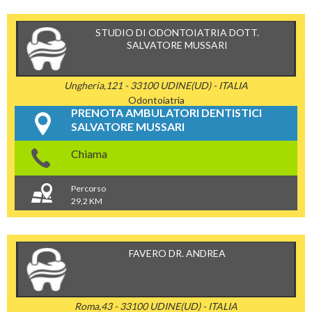
STUDIO DI ODONTOIATRIA DOTT.
SALVATORE MUSSARI
Ungheria,121 - 33100 UDINE(UD) - ITALIA
Odontoiatria
PRENOTA AMBULATORI DENTISTICI
SALVATORE MUSSARI
Chiama
Percorso
29,2 KM
FAVERO DR. ANDREA
Roma,43 - 33100 UDINE(UD) - ITALIA