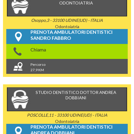
ODONTOIATRIA
Osoppo,3 - 33100 UDINE(UD) - ITALIA
Odontoiatria
PRENOTA AMBULATORI DENTISTICI
SANDRO FABBRO
Chiama
Percorso
27,9 KM
STUDIO DENTISTICO DOTTOR ANDREA
DOBBIANI
POSCOLLE,11 - 33100 UDINE(UD) - ITALIA
Odontoiatria
PRENOTA AMBULATORI DENTISTICI
ANDREA DOBBIANI