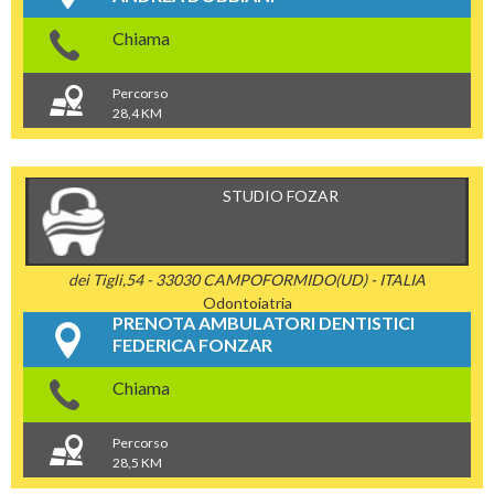
Chiama
Percorso
28,4 KM
STUDIO FOZAR
dei Tigli,54 - 33030 CAMPOFORMIDO(UD) - ITALIA
Odontoiatria
PRENOTA AMBULATORI DENTISTICI
FEDERICA FONZAR
Chiama
Percorso
28,5 KM