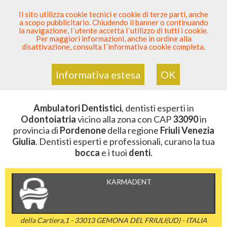
SEI DENTISTA? PARTECIPA
Il sito utilizza cookie tecnici e cookie di terze parti, anche
a scopo pubblicitario. Chiudendo il banner o continuando
Sei Qui
Elenco Dentista Sicuro
>
Odontoiatria
>
la navigazione, l´utente accetta l´utilizzo di tutti i cookie.
Ambulatori Dentistici
>
Friuli Venezia Giulia
>
Per maggiori informazioni, anche in ordine alla
Pordenone
>
CAP 33090
disattivazione, consulta l´informativa cookie completa.
AMBULATORI DENTISTICI DELLA
ZONA CON CAP 33090
Informativa estesa
OK
Ambulatori Dentistici
, dentisti esperti in
Odontoiatria
vicino alla zona con CAP
33090
in
provincia di
Pordenone
della regione
Friuli Venezia
Giulia
. Dentisti esperti e professionali, curano la tua
bocca
e i tuoi
denti
.
KARMADENT
della Cartiera,1 - 33013 GEMONA DEL FRIULI(UD) - ITALIA