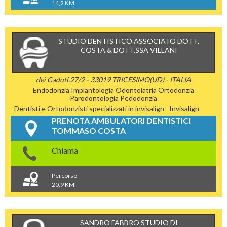
14,2 KM
STUDIO DENTISTICO ASSOCIATO DOTT.
COSTA & DOTT.SSA VILLANI
dei Caduti,27/2 - 33019 TRICESIMO(UD) - ITALIA
Endodonzia
Implantologia
Odontoiatria
Ortodonzia
Parodontologia
Pedodonzia
Dentisti e Ortodonzisti specializzati in invisalign
Invisalign
PRENOTA AMBULATORI DENTISTICI
TOMMASO COSTA
Chiama
Percorso
20,9 KM
SANDRO FABBRO STUDIO DI