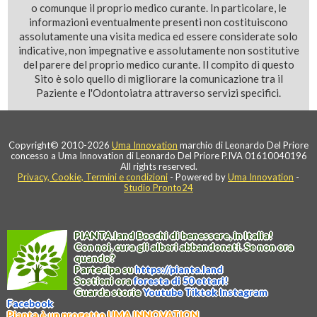
o comunque il proprio medico curante. In particolare, le
informazioni eventualmente presenti non costituiscono
assolutamente una visita medica ed essere considerate solo
indicative, non impegnative e assolutamente non sostitutive
del parere del proprio medico curante. Il compito di questo
Sito è solo quello di migliorare la comunicazione tra il
Paziente e l'Odontoiatra attraverso servizi specifici.
Copyright© 2010-2026
Uma Innovation
marchio di Leonardo Del Priore
concesso a Uma Innovation di Leonardo Del Priore P.IVA 01610040196
All rights reserved.
Privacy, Cookie, Termini e condizioni
- Powered by
Uma Innovation
-
Studio Pronto24
PIANTA
.
land
Boschi di benessere, in Italia!
Con noi, cura gli alberi abbandonati. Se non ora
quando?
Partecipa su
https://
pianta
.
land
Sostieni ora
foresta di 50 ettari!
Guarda storie
Youtube
Tiktok
Instagram
Facebook
Pianta è un progetto UMA INNOVATION