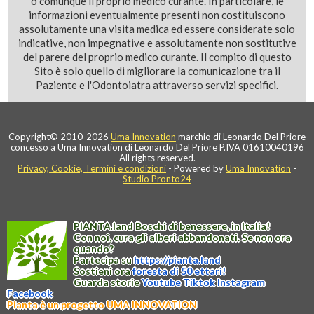
o comunque il proprio medico curante. In particolare, le
informazioni eventualmente presenti non costituiscono
assolutamente una visita medica ed essere considerate solo
indicative, non impegnative e assolutamente non sostitutive
del parere del proprio medico curante. Il compito di questo
Sito è solo quello di migliorare la comunicazione tra il
Paziente e l'Odontoiatra attraverso servizi specifici.
Copyright© 2010-2026
Uma Innovation
marchio di Leonardo Del Priore
concesso a Uma Innovation di Leonardo Del Priore P.IVA 01610040196
All rights reserved.
Privacy, Cookie, Termini e condizioni
- Powered by
Uma Innovation
-
Studio Pronto24
PIANTA
.
land
Boschi di benessere, in Italia!
Con noi, cura gli alberi abbandonati. Se non ora
quando?
Partecipa su
https://
pianta
.
land
Sostieni ora
foresta di 50 ettari!
Guarda storie
Youtube
Tiktok
Instagram
Facebook
Pianta è un progetto UMA INNOVATION