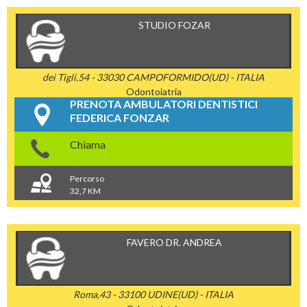
STUDIO FOZAR
dei Tigli,54 - 33030 CAMPOFORMIDO(UD) - ITALIA
Odontoiatria
PRENOTA AMBULATORI DENTISTICI
FEDERICA FONZAR
Chiama
Percorso
32,7 KM
FAVERO DR. ANDREA
Roma,43 - 33100 UDINE(UD) - ITALIA