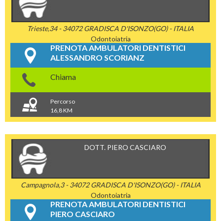
Trieste,34 - 34072 GRADISCA D'ISONZO(GO) - ITALIA
Odontoiatria
PRENOTA AMBULATORI DENTISTICI
ALESSANDRO SCORIANZ
Chiama
Percorso
16,8 KM
DOTT. PIERO CASCIARO
Campagnola,3 - 34072 GRADISCA D'ISONZO(GO) - ITALIA
Odontoiatria
PRENOTA AMBULATORI DENTISTICI
PIERO CASCIARO