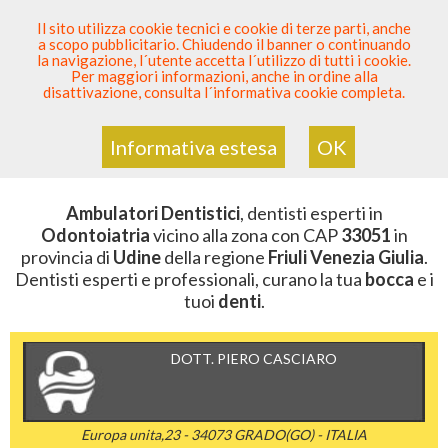
SEI DENTISTA? PARTECIPA
Il sito utilizza cookie tecnici e cookie di terze parti, anche
a scopo pubblicitario. Chiudendo il banner o continuando
Sei Qui
Elenco Dentista Sicuro
>
Odontoiatria
>
la navigazione, l´utente accetta l´utilizzo di tutti i cookie.
Ambulatori Dentistici
>
Friuli Venezia Giulia
>
Udine
>
Per maggiori informazioni, anche in ordine alla
CAP 33051
disattivazione, consulta l´informativa cookie completa.
AMBULATORI DENTISTICI DELLA
ZONA CON CAP 33051
Informativa estesa
OK
Ambulatori Dentistici
, dentisti esperti in
Odontoiatria
vicino alla zona con CAP
33051
in
provincia di
Udine
della regione
Friuli Venezia Giulia
.
Dentisti esperti e professionali, curano la tua
bocca
e i
tuoi
denti
.
DOTT. PIERO CASCIARO
Europa unita,23 - 34073 GRADO(GO) - ITALIA