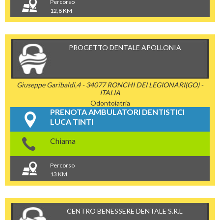
Percorso
12,8 KM
PROGETTO DENTALE APOLLONIA
Giuseppe Garibaldi,4 - 34077 RONCHI DEI LEGIONARI(GO) -
ITALIA
Odontoiatria
PRENOTA AMBULATORI DENTISTICI
LUCA TINTI
Chiama
Percorso
13 KM
CENTRO BENESSERE DENTALE S.R.L