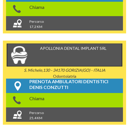
Chiama
Percorso
17,2 KM
APOLLONIA DENTAL IMPLANT SRL
S. Michele,130 - 34170 GORIZIA(GO) - ITALIA
Odontoiatria
PRENOTA AMBULATORI DENTISTICI
DENIS CONZUTTI
Chiama
Percorso
25,4 KM