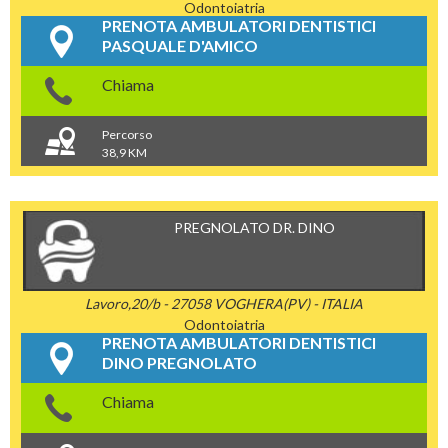
Odontoiatria
PRENOTA AMBULATORI DENTISTICI
PASQUALE D'AMICO
Chiama
Percorso
38,9 KM
PREGNOLATO DR. DINO
Lavoro,20/b - 27058 VOGHERA(PV) - ITALIA
Odontoiatria
PRENOTA AMBULATORI DENTISTICI
DINO PREGNOLATO
Chiama