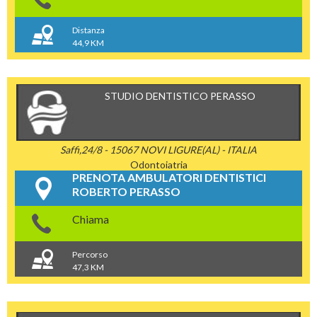
Distanza
44,9 KM
STUDIO DENTISTICO PERASSO
Saffi,24/8 - 15067 NOVI LIGURE(AL) - ITALIA
Odontoiatria
PRENOTA AMBULATORI DENTISTICI
ROBERTO PERASSO
Chiama
Percorso
47,3 KM