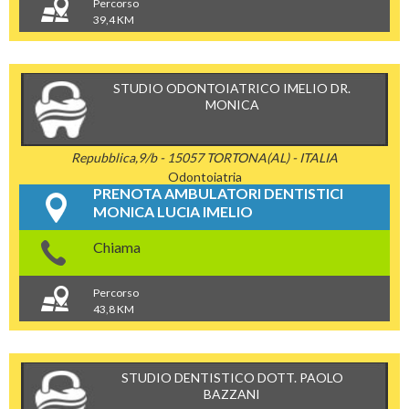
Percorso
39,4 KM
STUDIO ODONTOIATRICO IMELIO DR.
MONICA
Repubblica,9/b - 15057 TORTONA(AL) - ITALIA
Odontoiatria
PRENOTA AMBULATORI DENTISTICI
MONICA LUCIA IMELIO
Chiama
Percorso
43,8 KM
STUDIO DENTISTICO DOTT. PAOLO
BAZZANI