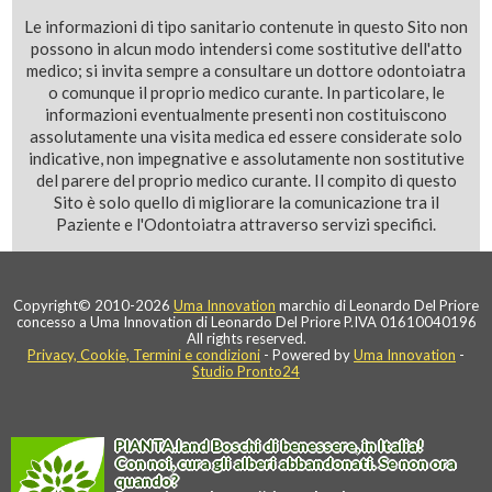
Le informazioni di tipo sanitario contenute in questo Sito non
possono in alcun modo intendersi come sostitutive dell'atto
medico; si invita sempre a consultare un dottore odontoiatra
o comunque il proprio medico curante. In particolare, le
informazioni eventualmente presenti non costituiscono
assolutamente una visita medica ed essere considerate solo
indicative, non impegnative e assolutamente non sostitutive
del parere del proprio medico curante. Il compito di questo
Sito è solo quello di migliorare la comunicazione tra il
Paziente e l'Odontoiatra attraverso servizi specifici.
Copyright© 2010-2026
Uma Innovation
marchio di Leonardo Del Priore
concesso a Uma Innovation di Leonardo Del Priore P.IVA 01610040196
All rights reserved.
Privacy, Cookie, Termini e condizioni
- Powered by
Uma Innovation
-
Studio Pronto24
PIANTA
.
land
Boschi di benessere, in Italia!
Con noi, cura gli alberi abbandonati. Se non ora
quando?