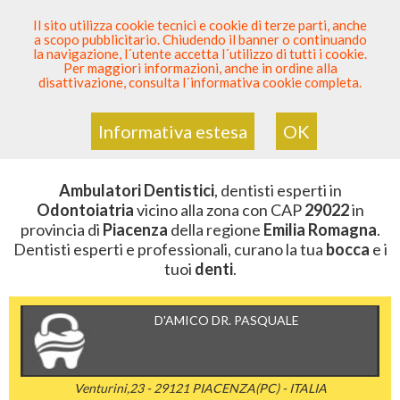
SEI DENTISTA? PARTECIPA
Il sito utilizza cookie tecnici e cookie di terze parti, anche
a scopo pubblicitario. Chiudendo il banner o continuando
Sei Qui
Elenco Dentista Sicuro
>
Odontoiatria
>
la navigazione, l´utente accetta l´utilizzo di tutti i cookie.
Ambulatori Dentistici
>
Emilia Romagna
>
Piacenza
>
Per maggiori informazioni, anche in ordine alla
CAP 29022
disattivazione, consulta l´informativa cookie completa.
AMBULATORI DENTISTICI DELLA
ZONA CON CAP 29022
Informativa estesa
OK
Ambulatori Dentistici
, dentisti esperti in
Odontoiatria
vicino alla zona con CAP
29022
in
provincia di
Piacenza
della regione
Emilia Romagna
.
Dentisti esperti e professionali, curano la tua
bocca
e i
tuoi
denti
.
D'AMICO DR. PASQUALE
Venturini,23 - 29121 PIACENZA(PC) - ITALIA