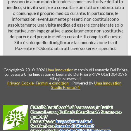
possono in alcun modo intendersi come sostitutive dell'atto
medico; si invita sempre a consultare un dottore odontoiatra
o comunque il proprio medico curante. In particolare, le
informazioni eventualmente presenti non costituiscono
assolutamente una visita medica ed essere considerate solo
indicative, non impegnative e assolutamente non sostitutive
del parere del proprio medico curante. Il compito di questo
Sito è solo quello di migliorare la comunicazione tra il
Paziente e l'Odontoiatra attraverso servizi specifici.
Copyright© 2010-2026
Uma Innovation
marchio di Leonardo Del Priore
concesso a Uma Innovation di Leonardo Del Priore P.IVA 01610040196
All rights reserved.
Privacy, Cookie, Termini e condizioni
- Powered by
Uma Innovation
-
Studio Pronto24
PIANTA
.
land
Boschi di benessere, in Italia!
Con noi, cura gli alberi abbandonati. Se non ora
quando?
Partecipa su
https://
pianta
.
land
Sostieni ora
foresta di 50 ettari!
Guarda storie
Youtube
Tiktok
Instagram