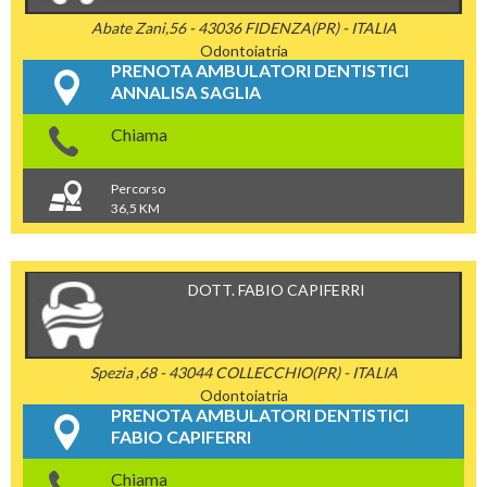
Abate Zani,56 - 43036 FIDENZA(PR) - ITALIA
Odontoiatria
PRENOTA AMBULATORI DENTISTICI
ANNALISA SAGLIA
Chiama
Percorso
36,5 KM
DOTT. FABIO CAPIFERRI
Spezia ,68 - 43044 COLLECCHIO(PR) - ITALIA
Odontoiatria
PRENOTA AMBULATORI DENTISTICI
FABIO CAPIFERRI
Chiama