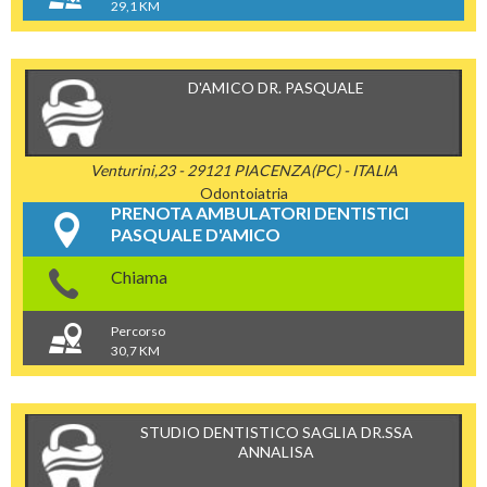
29,1 KM
D'AMICO DR. PASQUALE
Venturini,23 - 29121 PIACENZA(PC) - ITALIA
Odontoiatria
PRENOTA AMBULATORI DENTISTICI
PASQUALE D'AMICO
Chiama
Percorso
30,7 KM
STUDIO DENTISTICO SAGLIA DR.SSA
ANNALISA