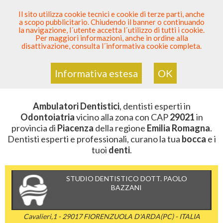
SEI DENTISTA? PARTECIPA
Il sito utilizza cookie tecnici e cookie di terze parti, anche
a scopo pubblicitario. Chiudendo il banner o continuando
Sei Qui
Elenco Dentista Sicuro
>
Odontoiatria
>
la navigazione, l´utente accetta l´utilizzo di tutti i cookie.
Ambulatori Dentistici
>
Emilia Romagna
>
Piacenza
>
Per maggiori informazioni, anche in ordine alla
CAP 29021
disattivazione, consulta l´informativa cookie completa.
AMBULATORI DENTISTICI DELLA
ZONA CON CAP 29021
Informativa estesa
OK
Ambulatori Dentistici
, dentisti esperti in
Odontoiatria
vicino alla zona con CAP
29021
in
provincia di
Piacenza
della regione
Emilia Romagna
.
Dentisti esperti e professionali, curano la tua
bocca
e i
tuoi
denti
.
STUDIO DENTISTICO DOTT. PAOLO
BAZZANI
Cavalieri,1 - 29017 FIORENZUOLA D'ARDA(PC) - ITALIA