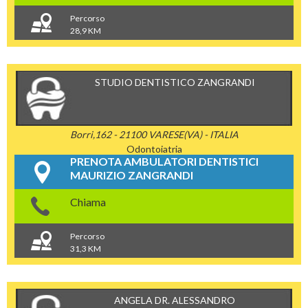
Percorso
28,9 KM
STUDIO DENTISTICO ZANGRANDI
Borri,162 - 21100 VARESE(VA) - ITALIA
Odontoiatria
PRENOTA AMBULATORI DENTISTICI
MAURIZIO ZANGRANDI
Chiama
Percorso
31,3 KM
ANGELA DR. ALESSANDRO