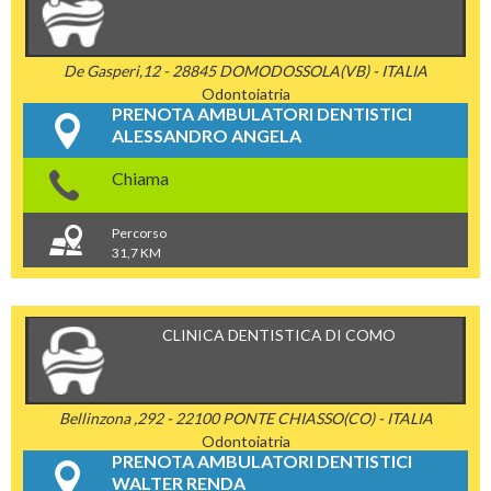
De Gasperi,12 - 28845 DOMODOSSOLA(VB) - ITALIA
Odontoiatria
PRENOTA AMBULATORI DENTISTICI
ALESSANDRO ANGELA
Chiama
Percorso
31,7 KM
CLINICA DENTISTICA DI COMO
Bellinzona ,292 - 22100 PONTE CHIASSO(CO) - ITALIA
Odontoiatria
PRENOTA AMBULATORI DENTISTICI
WALTER RENDA