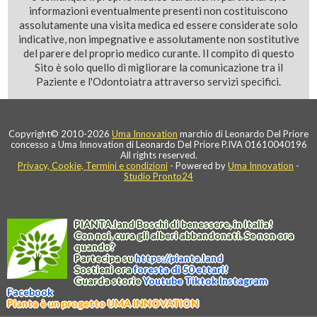
informazioni eventualmente presenti non costituiscono
assolutamente una visita medica ed essere considerate solo
indicative, non impegnative e assolutamente non sostitutive
del parere del proprio medico curante. Il compito di questo
Sito è solo quello di migliorare la comunicazione tra il
Paziente e l'Odontoiatra attraverso servizi specifici.
Copyright© 2010-2026
Uma Innovation
marchio di Leonardo Del Priore
concesso a Uma Innovation di Leonardo Del Priore P.IVA 01610040196
All rights reserved.
Privacy, Cookie, Termini e condizioni
- Powered by
Uma Innovation
-
Studio Pronto24
PIANTA
.
land
Boschi di benessere, in Italia!
Con noi, cura gli alberi abbandonati. Se non ora
quando?
Partecipa su
https://
pianta
.
land
Sostieni ora
foresta di 50 ettari!
Guarda storie
Youtube
Tiktok
Instagram
Facebook
Pianta è un progetto UMA INNOVATION