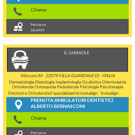
Chiama
Percorso
36,6 KM
IL GIRASOLE
Marconi,44 - 22079 VILLA GUARDIA(CO) - ITALIA
Dermatologia
Dietologia
Implantologia
Oculistica
Odontoiatria
Ortodonzia
Osteopatia
Pedodonzia
Psicologia
Psicoterapia
Dentisti e Ortodonzisti specializzati in invisalign
Invisalign
PRENOTA AMBULATORI DENTISTICI
ALBERTO BERNASCONI
Chiama
Percorso