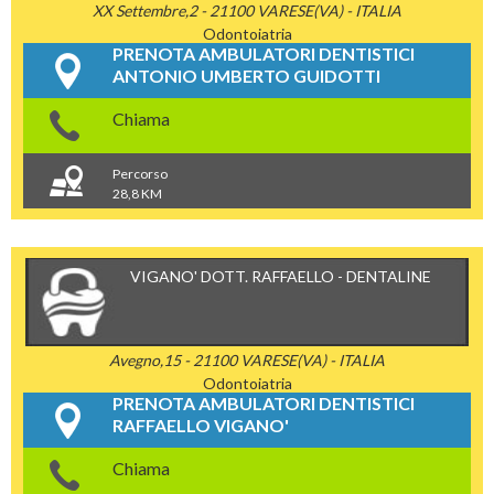
XX Settembre,2 - 21100 VARESE(VA) - ITALIA
Odontoiatria
PRENOTA AMBULATORI DENTISTICI
ANTONIO UMBERTO GUIDOTTI
Chiama
Percorso
28,8 KM
VIGANO' DOTT. RAFFAELLO - DENTALINE
Avegno,15 - 21100 VARESE(VA) - ITALIA
Odontoiatria
PRENOTA AMBULATORI DENTISTICI
RAFFAELLO VIGANO'
Chiama