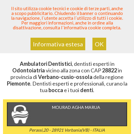
SEI DENTISTA? PARTECIPA
Il sito utilizza cookie tecnici e cookie di terze parti, anche
a scopo pubblicitario. Chiudendo il banner o continuando
Sei Qui
Elenco Dentista Sicuro
>
Odontoiatria
>
la navigazione, l´utente accetta l´utilizzo di tutti i cookie.
Ambulatori Dentistici
>
Piemonte
>
Verbano-Cusio-
Per maggiori informazioni, anche in ordine alla
Ossola
>
CAP 28822
disattivazione, consulta l´informativa cookie completa.
AMBULATORI DENTISTICI DELLA
ZONA CON CAP 28822
Informativa estesa
OK
Ambulatori Dentistici
, dentisti esperti in
Odontoiatria
vicino alla zona con CAP
28822
in
provincia di
Verbano-cusio-ossola
della regione
Piemonte
. Dentisti esperti e professionali, curano la
tua
bocca
e i tuoi
denti
.
MOURAD AGHA MARUA
Perassi,20 - 28921 Verbania(VB) - ITALIA