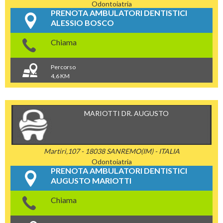
Odontoiatria
PRENOTA AMBULATORI DENTISTICI
ALESSIO BOSCO
Chiama
Percorso
4,6 KM
MARIOTTI DR. AUGUSTO
Martiri,107 - 18038 SANREMO(IM) - ITALIA
Odontoiatria
PRENOTA AMBULATORI DENTISTICI
AUGUSTO MARIOTTI
Chiama