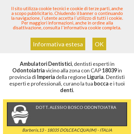
SEI DENTISTA? PARTECIPA
Il sito utilizza cookie tecnici e cookie di terze parti, anche
a scopo pubblicitario. Chiudendo il banner o continuando
Sei Qui
Elenco Dentista Sicuro
>
Odontoiatria
>
la navigazione, l´utente accetta l´utilizzo di tutti i cookie.
Ambulatori Dentistici
>
Liguria
>
Imperia
>
CAP 18039
Per maggiori informazioni, anche in ordine alla
disattivazione, consulta l´informativa cookie completa.
AMBULATORI DENTISTICI DELLA
ZONA CON CAP 18039
Informativa estesa
OK
Ambulatori Dentistici
, dentisti esperti in
Odontoiatria
vicino alla zona con CAP
18039
in
provincia di
Imperia
della regione
Liguria
. Dentisti
esperti e professionali, curano la tua
bocca
e i tuoi
denti
.
DOTT. ALESSIO BOSCO ODONTOIATRA
Barberis,13 - 18035 DOLCEACQUA(IM) - ITALIA