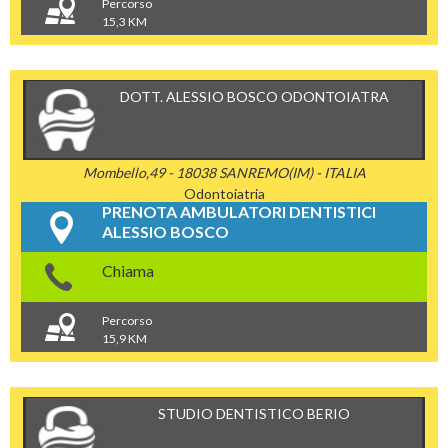
Percorso
15,3 KM
DOTT. ALESSIO BOSCO ODONTOIATRA
Mombello,49 - 18038 SANREMO(IM) - ITALIA
Odontoiatria
PRENOTA AMBULATORI DENTISTICI
ALESSIO BOSCO
Chiama
Percorso
15,9 KM
STUDIO DENTISTICO BERIO