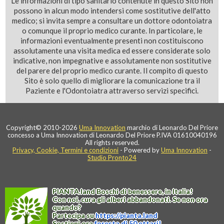
Le informazioni di tipo sanitario contenute in questo Sito non
possono in alcun modo intendersi come sostitutive dell'atto
medico; si invita sempre a consultare un dottore odontoiatra
o comunque il proprio medico curante. In particolare, le
informazioni eventualmente presenti non costituiscono
assolutamente una visita medica ed essere considerate solo
indicative, non impegnative e assolutamente non sostitutive
del parere del proprio medico curante. Il compito di questo
Sito è solo quello di migliorare la comunicazione tra il
Paziente e l'Odontoiatra attraverso servizi specifici.
Copyright© 2010-2026
Uma Innovation
marchio di Leonardo Del Priore
concesso a Uma Innovation di Leonardo Del Priore P.IVA 01610040196
All rights reserved.
Privacy, Cookie, Termini e condizioni
- Powered by
Uma Innovation
-
Studio Pronto24
PIANTA
.
land
Boschi di benessere, in Italia!
Con noi, cura gli alberi abbandonati. Se non ora
quando?
Partecipa su
https://
pianta
.
land
Sostieni ora
foresta di 50 ettari!