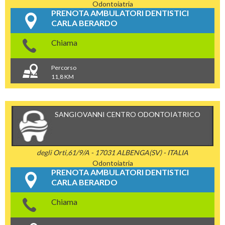
Odontoiatria
PRENOTA AMBULATORI DENTISTICI
CARLA BERARDO
Chiama
Percorso
11,8 KM
SANGIOVANNI CENTRO ODONTOIATRICO
degli Orti,61/9/A - 17031 ALBENGA(SV) - ITALIA
Odontoiatria
PRENOTA AMBULATORI DENTISTICI
CARLA BERARDO
Chiama