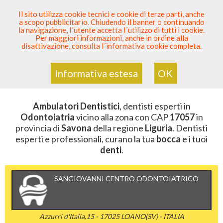
SEI DENTISTA? PARTECIPA
Il sito utilizza cookie tecnici e cookie di terze parti, anche
a scopo pubblicitario. Chiudendo il banner o continuando
Sei Qui
Elenco Dentista Sicuro
>
Odontoiatria
>
la navigazione, l´utente accetta l´utilizzo di tutti i cookie.
Ambulatori Dentistici
>
Liguria
>
Savona
>
CAP 17057
Per maggiori informazioni, anche in ordine alla
disattivazione, consulta l´informativa cookie completa.
AMBULATORI DENTISTICI DELLA
ZONA CON CAP 17057
Informativa estesa
OK
Ambulatori Dentistici
, dentisti esperti in
Odontoiatria
vicino alla zona con CAP
17057
in
provincia di
Savona
della regione
Liguria
. Dentisti
esperti e professionali, curano la tua
bocca
e i tuoi
denti
.
SANGIOVANNI CENTRO ODONTOIATRICO
Azzurri d'Italia,15 - 17025 LOANO(SV) - ITALIA