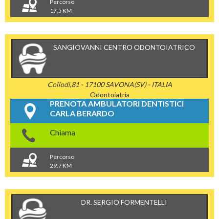
Percorso
17,5 KM
SANGIOVANNI CENTRO ODONTOIATRICO
Collodi,81 - 17100 SAVONA(SV) - ITALIA
Odontoiatria
PRENOTA AMBULATORI DENTISTICI
CARLA BERARDO
Chiama
Percorso
29,7 KM
DR. SERGIO FORMENTELLI