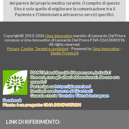
del parere del proprio medico curante. Il compito di questo
Sito è solo quello di migliorare la comunicazione tra il
Paziente e l'Odontoiatra attraverso servizi specifici.
Copyright© 2010-2026
Uma Innovation
marchio di Leonardo Del Priore
concesso a Uma Innovation di Leonardo Del Priore P.IVA 01610040196
All rights reserved.
Privacy, Cookie, Termini e condizioni
- Powered by
Uma Innovation
-
Studio Pronto24
PIANTA
.
land
Boschi di benessere, in Italia!
Con noi, cura gli alberi abbandonati. Se non ora
quando?
Partecipa su
https://
pianta
.
land
Sostieni ora
foresta di 50 ettari!
Guarda storie
Youtube
Tiktok
Instagram
Facebook
Pianta è un progetto UMA INNOVATION
LINK DI RIFERIMENTO: