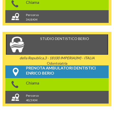
Chiama
Percorso
34,8 KM
STUDIO DENTISTICO BERIO
della Republica,3 - 18100 IMPERIA(IM) - ITALIA
Odontoiatria
PRENOTA AMBULATORI DENTISTICI
ENRICO BERIO
Chiama
Percorso
40,5 KM