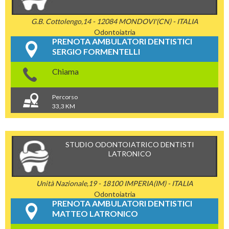
G.B. Cottolengo,14 - 12084 MONDOVI'(CN) - ITALIA
Odontoiatria
PRENOTA AMBULATORI DENTISTICI
SERGIO FORMENTELLI
Chiama
Percorso
33,3 KM
STUDIO ODONTOIATRICO DENTISTI
LATRONICO
Unità Nazionale,19 - 18100 IMPERIA(IM) - ITALIA
Odontoiatria
PRENOTA AMBULATORI DENTISTICI
MATTEO LATRONICO