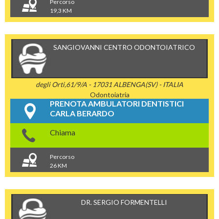
Percorso
19,3 KM
SANGIOVANNI CENTRO ODONTOIATRICO
degli Orti,61/9/A - 17031 ALBENGA(SV) - ITALIA
Odontoiatria
PRENOTA AMBULATORI DENTISTICI
CARLA BERARDO
Chiama
Percorso
26 KM
DR. SERGIO FORMENTELLI