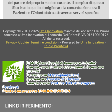
del parere del proprio medico curante. Il compito di questo
Sito è solo quello di migliorare la comunicazione tra il
Paziente e l'Odontoiatra attraverso servizi specifici.
Copyright© 2010-2026
Uma Innovation
marchio di Leonardo Del Priore
concesso a Uma Innovation di Leonardo Del Priore P.IVA 01610040196
All rights reserved.
Privacy, Cookie, Termini e condizioni
- Powered by
Uma Innovation
-
Studio Pronto24
PIANTA
.
land
Boschi di benessere, in Italia!
Con noi, cura gli alberi abbandonati. Se non ora
quando?
Partecipa su
https://
pianta
.
land
Sostieni ora
foresta di 50 ettari!
Guarda storie
Youtube
Tiktok
Instagram
Facebook
Pianta è un progetto UMA INNOVATION
LINK DI RIFERIMENTO: