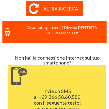
ALTRA RICERCA
Cosa stai aspettando? Diventa DENTISTA
SICURO anche TU!
Non hai la connessione internet sul tuo
smartphone?
Invia un SMS
al
+39 366 58.60.580
con il seguente testo:
SP24 DENTISTA
Bormida