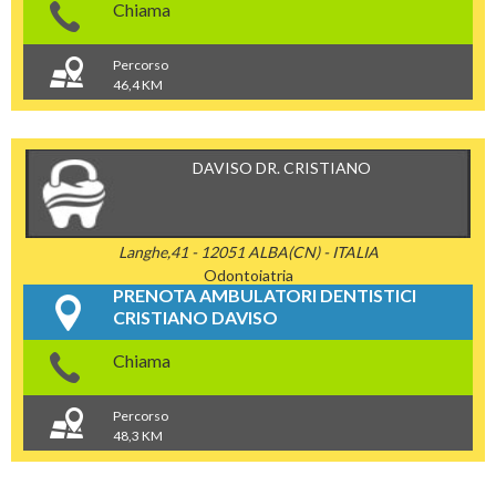
Chiama
Percorso
46,4 KM
DAVISO DR. CRISTIANO
Langhe,41 - 12051 ALBA(CN) - ITALIA
Odontoiatria
PRENOTA AMBULATORI DENTISTICI
CRISTIANO DAVISO
Chiama
Percorso
48,3 KM