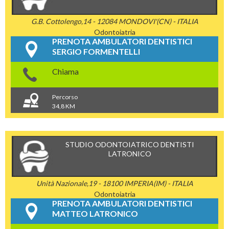
G.B. Cottolengo,14 - 12084 MONDOVI'(CN) - ITALIA
Odontoiatria
PRENOTA AMBULATORI DENTISTICI
SERGIO FORMENTELLI
Chiama
Percorso
34,8 KM
STUDIO ODONTOIATRICO DENTISTI
LATRONICO
Unità Nazionale,19 - 18100 IMPERIA(IM) - ITALIA
Odontoiatria
PRENOTA AMBULATORI DENTISTICI
MATTEO LATRONICO