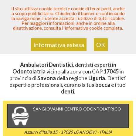
SEI DENTISTA? PARTECIPA
Il sito utilizza cookie tecnici e cookie di terze parti, anche
a scopo pubblicitario. Chiudendo il banner o continuando
Sei Qui
Elenco Dentista Sicuro
>
Odontoiatria
>
la navigazione, l´utente accetta l´utilizzo di tutti i cookie.
Ambulatori Dentistici
>
Liguria
>
Savona
>
CAP 17045
Per maggiori informazioni, anche in ordine alla
disattivazione, consulta l´informativa cookie completa.
AMBULATORI DENTISTICI DELLA
ZONA CON CAP 17045
Informativa estesa
OK
Ambulatori Dentistici
, dentisti esperti in
Odontoiatria
vicino alla zona con CAP
17045
in
provincia di
Savona
della regione
Liguria
. Dentisti
esperti e professionali, curano la tua
bocca
e i tuoi
denti
.
SANGIOVANNI CENTRO ODONTOIATRICO
Azzurri d'Italia,15 - 17025 LOANO(SV) - ITALIA