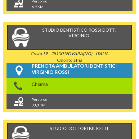
Percorso
6,9 KM
STUDIO DENTISTICO ROSSI DOTT.
VIRGINIO
Costa,19 - 28100 NOVARA(NO) - ITALIA
Odontoiatria
PRENOTA AMBULATORI DENTISTICI
VIRGINIO ROSSI
Chiama
Percorso
33,3 KM
STUDIO DOTTORI BILIOTTI