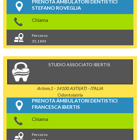
PRENOTA AMBULATORI DENTISTICI
STEFANO ROVEGLIA
Chiama
Percorso
35,1 KM
STUDIO ASSOCIATO IBERTIS
Artom,1 - 14100 ASTI(AT) - ITALIA
Odontoiatria
PRENOTA AMBULATORI DENTISTICI
FRANCESCA IBERTIS
Chiama
Percorso