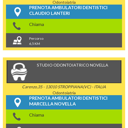
Odontoiatria
PRENOTA AMBULATORI DENTISTICI
CLAUDIO LANTERI
Chiama
Percorso
6,5 KM
STUDIO ODONTOIATRICO NOVELLA
Carenzo,35 - 13010 STROPPIANA(VC) - ITALIA
Odontoiatria
PRENOTA AMBULATORI DENTISTICI
MARCELLA NOVELLA
Chiama