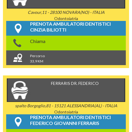
Cavour,11 - 28100 NOVARA(NO) - ITALIA
Odontoiatria
PRENOTA AMBULATORI DENTISTICI
CINZIA BILIOTTI
Chiama
Percorso
33,9 KM
FERRARIS DR. FEDERICO
spalto Borgoglio,81 - 15121 ALESSANDRIA(AL) - ITALIA
Odontoiatria
PRENOTA AMBULATORI DENTISTICI
FEDERICO GIOVANNI FERRARIS