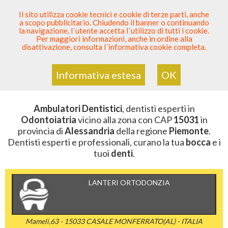
SEI DENTISTA? PARTECIPA
Il sito utilizza cookie tecnici e cookie di terze parti, anche
a scopo pubblicitario. Chiudendo il banner o continuando
Sei Qui
Elenco Dentista Sicuro
>
Odontoiatria
>
la navigazione, l´utente accetta l´utilizzo di tutti i cookie.
Ambulatori Dentistici
>
Piemonte
>
Alessandria
>
CAP
Per maggiori informazioni, anche in ordine alla
15031
disattivazione, consulta l´informativa cookie completa.
AMBULATORI DENTISTICI DELLA
ZONA CON CAP 15031
Informativa estesa
OK
Ambulatori Dentistici
, dentisti esperti in
Odontoiatria
vicino alla zona con CAP
15031
in
provincia di
Alessandria
della regione
Piemonte
.
Dentisti esperti e professionali, curano la tua
bocca
e i
tuoi
denti
.
LANTERI ORTODONZIA
Mameli,63 - 15033 CASALE MONFERRATO(AL) - ITALIA