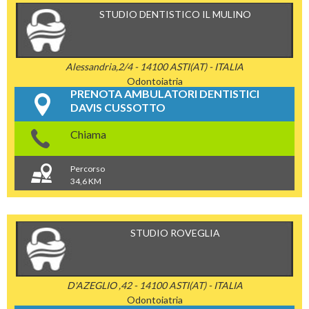
STUDIO DENTISTICO IL MULINO
Alessandria,2/4 - 14100 ASTI(AT) - ITALIA
Odontoiatria
PRENOTA AMBULATORI DENTISTICI
DAVIS CUSSOTTO
Chiama
Percorso
34,6 KM
STUDIO ROVEGLIA
D'AZEGLIO ,42 - 14100 ASTI(AT) - ITALIA
Odontoiatria