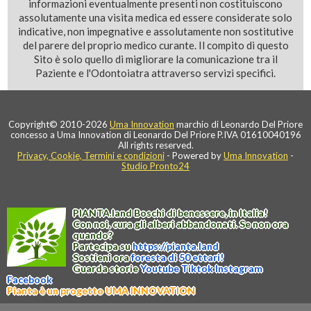
informazioni eventualmente presenti non costituiscono
assolutamente una visita medica ed essere considerate solo
indicative, non impegnative e assolutamente non sostitutive
del parere del proprio medico curante. Il compito di questo
Sito è solo quello di migliorare la comunicazione tra il
Paziente e l'Odontoiatra attraverso servizi specifici.
Copyright© 2010-2026
Uma Innovation
marchio di Leonardo Del Priore
concesso a Uma Innovation di Leonardo Del Priore P.IVA 01610040196
All rights reserved.
Privacy, Cookie, Termini e condizioni
- Powered by
Uma Innovation
-
Studio Pronto24
PIANTA
.
land
Boschi di benessere, in Italia!
Con noi, cura gli alberi abbandonati. Se non ora
quando?
Partecipa su
https://
pianta
.
land
Sostieni ora
foresta di 50 ettari!
Guarda storie
Youtube
Tiktok
Instagram
Facebook
Pianta è un progetto UMA INNOVATION