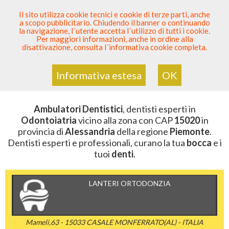
SEI DENTISTA? PARTECIPA
Il sito utilizza cookie tecnici e cookie di terze parti, anche
a scopo pubblicitario. Chiudendo il banner o continuando
Sei Qui
Elenco Dentista Sicuro
>
Odontoiatria
>
la navigazione, l´utente accetta l´utilizzo di tutti i cookie.
Ambulatori Dentistici
>
Piemonte
>
Alessandria
>
CAP
Per maggiori informazioni, anche in ordine alla
15020
disattivazione, consulta l´informativa cookie completa.
AMBULATORI DENTISTICI DELLA
ZONA CON CAP 15020
Informativa estesa
OK
Ambulatori Dentistici
, dentisti esperti in
Odontoiatria
vicino alla zona con CAP
15020
in
provincia di
Alessandria
della regione
Piemonte
.
Dentisti esperti e professionali, curano la tua
bocca
e i
tuoi
denti
.
LANTERI ORTODONZIA
Mameli,63 - 15033 CASALE MONFERRATO(AL) - ITALIA