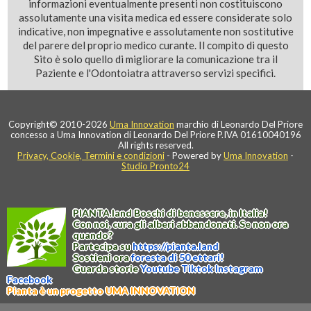
informazioni eventualmente presenti non costituiscono
assolutamente una visita medica ed essere considerate solo
indicative, non impegnative e assolutamente non sostitutive
del parere del proprio medico curante. Il compito di questo
Sito è solo quello di migliorare la comunicazione tra il
Paziente e l'Odontoiatra attraverso servizi specifici.
Copyright© 2010-2026
Uma Innovation
marchio di Leonardo Del Priore
concesso a Uma Innovation di Leonardo Del Priore P.IVA 01610040196
All rights reserved.
Privacy, Cookie, Termini e condizioni
- Powered by
Uma Innovation
-
Studio Pronto24
PIANTA
.
land
Boschi di benessere, in Italia!
Con noi, cura gli alberi abbandonati. Se non ora
quando?
Partecipa su
https://
pianta
.
land
Sostieni ora
foresta di 50 ettari!
Guarda storie
Youtube
Tiktok
Instagram
Facebook
Pianta è un progetto UMA INNOVATION