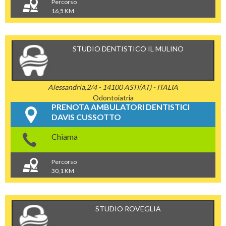
Percorso
16,5 KM
STUDIO DENTISTICO IL MULINO
Alessandria,2/4 - 14100 ASTI(AT) - ITALIA
Odontoiatria
PRENOTA AMBULATORI DENTISTICI
DAVIS CUSSOTTO
Chiama
Percorso
30,1 KM
STUDIO ROVEGLIA