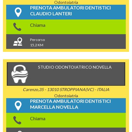
Odontoiatria
PRENOTA AMBULATORI DENTISTICI
CLAUDIO LANTERI
Chiama
Percorso
15,2 KM
STUDIO ODONTOIATRICO NOVELLA
Carenzo,35 - 13010 STROPPIANA(VC) - ITALIA
Odontoiatria
PRENOTA AMBULATORI DENTISTICI
MARCELLA NOVELLA
Chiama