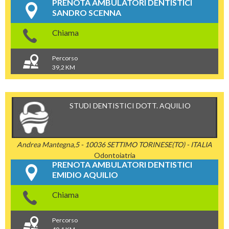
PRENOTA AMBULATORI DENTISTICI
SANDRO SCENNA
Chiama
Percorso
39,2 KM
STUDI DENTISTICI DOTT. AQUILIO
Andrea Mantegna,5 - 10036 SETTIMO TORINESE(TO) - ITALIA
Odontoiatria
PRENOTA AMBULATORI DENTISTICI
EMIDIO AQUILIO
Chiama
Percorso