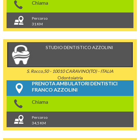
Chiama
Percorso
31 KM
STUDIO DENTISTICO AZZOLINI
S. Rocco,50 - 10010 CARAVINO(TO) - ITALIA
Odontoiatria
PRENOTA AMBULATORI DENTISTICI
FRANCO AZZOLINI
Chiama
Percorso
34,5 KM