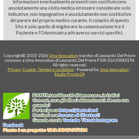
informazioni eventualmente presenti non costituiscono
assolutamente una visita medica ed essere considerate solo
indicative, non impegnative e assolutamente non sostitutive
del parere del proprio medico curante. Il compito di questo
Sito è solo quello di migliorare la comunicazione tra il
Paziente e l'Odontoiatra attraverso servizi specifici.
Copyright© 2010-2026
Uma Innovation
marchio di Leonardo Del Priore
concesso a Uma Innovation di Leonardo Del Priore P.IVA 01610040196
All rights reserved.
Privacy, Cookie, Termini e condizioni
- Powered by
Uma Innovation
-
Studio Pronto24
PIANTA
.
land
Boschi di benessere, in Italia!
Con noi, cura gli alberi abbandonati. Se non ora
quando?
Partecipa su
https://
pianta
.
land
Sostieni ora
foresta di 50 ettari!
Guarda storie
Youtube
Tiktok
Instagram
Facebook
Pianta è un progetto UMA INNOVATION