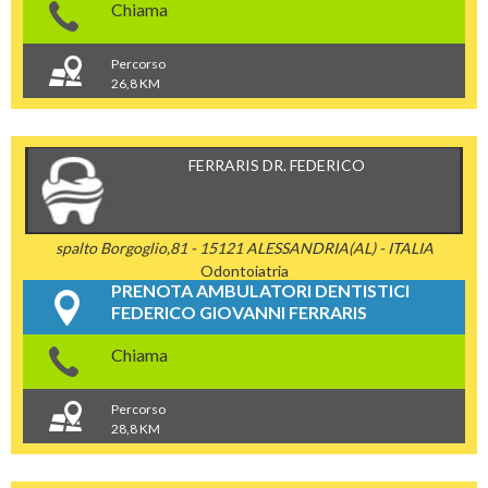
Chiama
Percorso
26,8 KM
FERRARIS DR. FEDERICO
spalto Borgoglio,81 - 15121 ALESSANDRIA(AL) - ITALIA
Odontoiatria
PRENOTA AMBULATORI DENTISTICI
FEDERICO GIOVANNI FERRARIS
Chiama
Percorso
28,8 KM