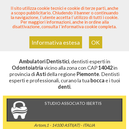
SEI DENTISTA? PARTECIPA
Il sito utilizza cookie tecnici e cookie di terze parti, anche
a scopo pubblicitario. Chiudendo il banner o continuando
Sei Qui
Elenco Dentista Sicuro
>
Odontoiatria
>
la navigazione, l´utente accetta l´utilizzo di tutti i cookie.
Ambulatori Dentistici
>
Piemonte
>
Asti
>
CAP 14042
Per maggiori informazioni, anche in ordine alla
disattivazione, consulta l´informativa cookie completa.
AMBULATORI DENTISTICI DELLA
ZONA CON CAP 14042
Informativa estesa
OK
Ambulatori Dentistici
, dentisti esperti in
Odontoiatria
vicino alla zona con CAP
14042
in
provincia di
Asti
della regione
Piemonte
. Dentisti
esperti e professionali, curano la tua
bocca
e i tuoi
denti
.
STUDIO ASSOCIATO IBERTIS
Artom,1 - 14100 ASTI(AT) - ITALIA