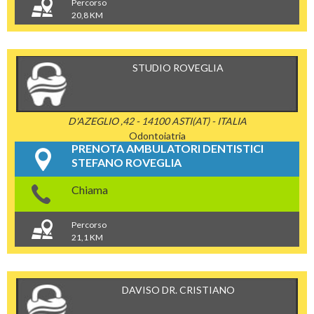
Percorso
20,8 KM
STUDIO ROVEGLIA
D'AZEGLIO ,42 - 14100 ASTI(AT) - ITALIA
Odontoiatria
PRENOTA AMBULATORI DENTISTICI
STEFANO ROVEGLIA
Chiama
Percorso
21,1 KM
DAVISO DR. CRISTIANO