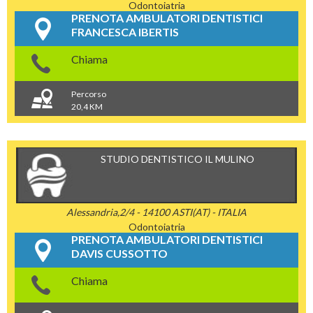
Odontoiatria
PRENOTA AMBULATORI DENTISTICI
FRANCESCA IBERTIS
Chiama
Percorso
20,4 KM
STUDIO DENTISTICO IL MULINO
Alessandria,2/4 - 14100 ASTI(AT) - ITALIA
Odontoiatria
PRENOTA AMBULATORI DENTISTICI
DAVIS CUSSOTTO
Chiama