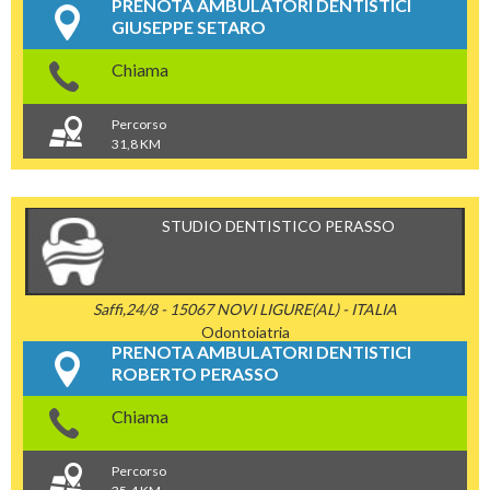
PRENOTA AMBULATORI DENTISTICI
GIUSEPPE SETARO
Chiama
Percorso
31,8 KM
STUDIO DENTISTICO PERASSO
Saffi,24/8 - 15067 NOVI LIGURE(AL) - ITALIA
Odontoiatria
PRENOTA AMBULATORI DENTISTICI
ROBERTO PERASSO
Chiama
Percorso