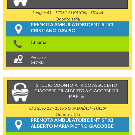
Langhe,41 - 12051 ALBA(CN) - ITALIA
Odontoiatria
PRENOTA AMBULATORI DENTISTICI
CRISTIANO DAVISO
Chiama
Percorso
24,7 KM
STUDIO ODONTOIATRICO ASSOCIATO
GIACOBBE DR. ALBERTO & GIACOBBE DR.
MARTA
Oratorio,13 - 15076 OVADA(AL) - ITALIA
Odontoiatria
PRENOTA AMBULATORI DENTISTICI
ALBERTO MARIA PIETRO GIACOBBE