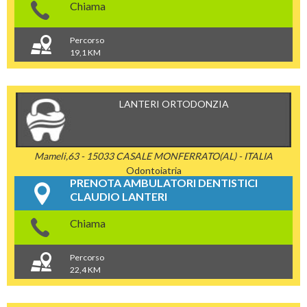
Chiama
Percorso
19,1 KM
LANTERI ORTODONZIA
Mameli,63 - 15033 CASALE MONFERRATO(AL) - ITALIA
Odontoiatria
PRENOTA AMBULATORI DENTISTICI
CLAUDIO LANTERI
Chiama
Percorso
22,4 KM