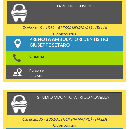
SETARO DR. GIUSEPPE
Tortona,15 - 15121 ALESSANDRIA(AL) - ITALIA
Odontoiatria
PRENOTA AMBULATORI DENTISTICI
GIUSEPPE SETARO
Chiama
Percorso
25,9 KM
STUDIO ODONTOIATRICO NOVELLA
Carenzo,35 - 13010 STROPPIANA(VC) - ITALIA
Odontoiatria