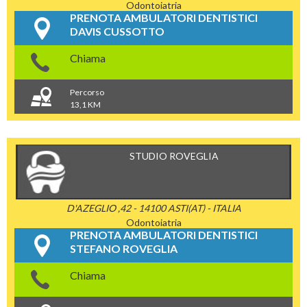
Odontoiatria
PRENOTA AMBULATORI DENTISTICI
DAVIS CUSSOTTO
Chiama
Percorso
13,1 KM
STUDIO ROVEGLIA
D'AZEGLIO ,42 - 14100 ASTI(AT) - ITALIA
Odontoiatria
PRENOTA AMBULATORI DENTISTICI
STEFANO ROVEGLIA
Chiama