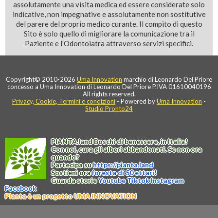
assolutamente una visita medica ed essere considerate solo
indicative, non impegnative e assolutamente non sostitutive
del parere del proprio medico curante. Il compito di questo
Sito è solo quello di migliorare la comunicazione tra il
Paziente e l'Odontoiatra attraverso servizi specifici.
Copyright© 2010-2026
Uma Innovation
marchio di Leonardo Del Priore
concesso a Uma Innovation di Leonardo Del Priore P.IVA 01610040196
All rights reserved.
Privacy, Cookie, Termini e condizioni
- Powered by
Uma Innovation
-
Studio Pronto24
PIANTA
.
land
Boschi di benessere, in Italia!
Con noi, cura gli alberi abbandonati. Se non ora
quando?
Partecipa su
https://
pianta
.
land
Sostieni ora
foresta di 50 ettari!
Guarda storie
Youtube
Tiktok
Instagram
Facebook
Pianta è un progetto UMA INNOVATION