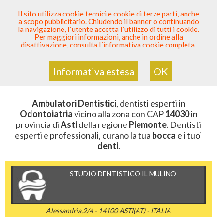
SEI DENTISTA? PARTECIPA
Il sito utilizza cookie tecnici e cookie di terze parti, anche
a scopo pubblicitario. Chiudendo il banner o continuando
Sei Qui
Elenco Dentista Sicuro
>
Odontoiatria
>
la navigazione, l´utente accetta l´utilizzo di tutti i cookie.
Ambulatori Dentistici
>
Piemonte
>
Asti
>
CAP 14030
Per maggiori informazioni, anche in ordine alla
disattivazione, consulta l´informativa cookie completa.
AMBULATORI DENTISTICI DELLA
ZONA CON CAP 14030
Informativa estesa
OK
Ambulatori Dentistici
, dentisti esperti in
Odontoiatria
vicino alla zona con CAP
14030
in
provincia di
Asti
della regione
Piemonte
. Dentisti
esperti e professionali, curano la tua
bocca
e i tuoi
denti
.
STUDIO DENTISTICO IL MULINO
Alessandria,2/4 - 14100 ASTI(AT) - ITALIA