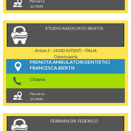
Percorso
13,9 KM
STUDIO ASSOCIATO IBERTIS
Artom,1 - 14100 ASTI(AT) - ITALIA
Odontoiatria
PRENOTA AMBULATORI DENTISTICI
FRANCESCA IBERTIS
Chiama
Percorso
13,9 KM
FERRARIS DR. FEDERICO