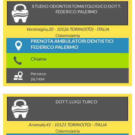
STUDIO ODONTOSTOMATOLOGICO DOTT.
FEDERICO PALERMO
Ventimiglia,20 - 10126 TORINO(TO) - ITALIA
Odontoiatria
PRENOTA AMBULATORI DENTISTICI
FEDERICO PALERMO
Chiama
Percorso
26,7 KM
DOTT. LUIGI TURCO
Arsenale,41 - 10121 TORINO(TO) - ITALIA
Odontoiatria