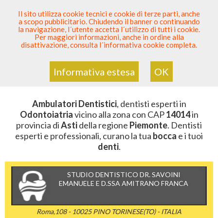
SEI DENTISTA? PARTECIPA
Il sito utilizza cookie tecnici e cookie di terze parti, anche
a scopo pubblicitario. Chiudendo il banner o continuando
Sei Qui
Elenco Dentista Sicuro
>
Odontoiatria
>
la navigazione, l´utente accetta l´utilizzo di tutti i cookie.
Ambulatori Dentistici
>
Piemonte
>
Asti
>
CAP 14014
Per maggiori informazioni, anche in ordine alla
disattivazione, consulta l´informativa cookie completa.
AMBULATORI DENTISTICI DELLA
ZONA CON CAP 14014
Informativa estesa
OK
Ambulatori Dentistici
, dentisti esperti in
Odontoiatria
vicino alla zona con CAP
14014
in
provincia di
Asti
della regione
Piemonte
. Dentisti
esperti e professionali, curano la tua
bocca
e i tuoi
denti
.
STUDIO DENTISTICO DR. SAVOINI
EMANUELE E D.SSA AMITRANO FRANCA
Roma,108 - 10025 PINO TORINESE(TO) - ITALIA