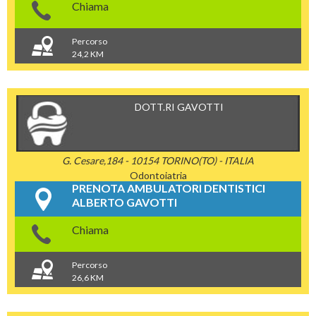
Chiama
Percorso
24,2 KM
DOTT.RI GAVOTTI
G. Cesare,184 - 10154 TORINO(TO) - ITALIA
Odontoiatria
PRENOTA AMBULATORI DENTISTICI
ALBERTO GAVOTTI
Chiama
Percorso
26,6 KM