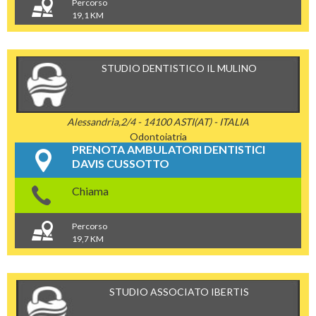
Percorso
19,1 KM
STUDIO DENTISTICO IL MULINO
Alessandria,2/4 - 14100 ASTI(AT) - ITALIA
Odontoiatria
PRENOTA AMBULATORI DENTISTICI
DAVIS CUSSOTTO
Chiama
Percorso
19,7 KM
STUDIO ASSOCIATO IBERTIS