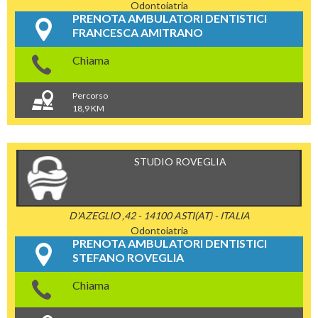
Odontoiatria
PRENOTA AMBULATORI DENTISTICI
FRANCESCA AMITRANO
Chiama
Percorso
18,9 KM
STUDIO ROVEGLIA
D'AZEGLIO ,42 - 14100 ASTI(AT) - ITALIA
Odontoiatria
PRENOTA AMBULATORI DENTISTICI
STEFANO ROVEGLIA
Chiama