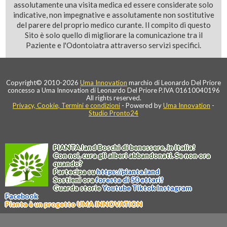
assolutamente una visita medica ed essere considerate solo
indicative, non impegnative e assolutamente non sostitutive
del parere del proprio medico curante. Il compito di questo
Sito è solo quello di migliorare la comunicazione tra il
Paziente e l'Odontoiatra attraverso servizi specifici.
Copyright© 2010-2026
Uma Innovation
marchio di Leonardo Del Priore
concesso a Uma Innovation di Leonardo Del Priore P.IVA 01610040196
All rights reserved.
Privacy, Cookie, Termini e condizioni
- Powered by
Uma Innovation
-
Studio Pronto24
PIANTA
.
land
Boschi di benessere, in Italia!
Con noi, cura gli alberi abbandonati. Se non ora
quando?
Partecipa su
https://
pianta
.
land
Sostieni ora
foresta di 50 ettari!
Guarda storie
Youtube
Tiktok
Instagram
Facebook
Pianta è un progetto UMA INNOVATION