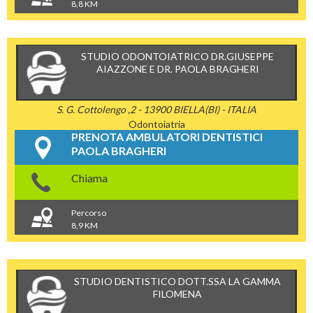
8,8 KM
STUDIO ODONTOIATRICO DR.GIUSEPPE
AIAZZONE E DR. PAOLA BRAGHERI
S. G. Cottolengo ,2 - 13900 BIELLA(BI) - ITALIA
Odontoiatria
PRENOTA AMBULATORI DENTISTICI
PAOLA BRAGHERI
Chiama
Percorso
8,9 KM
STUDIO DENTISTICO DOTT.SSA LA GAMMA
FILOMENA