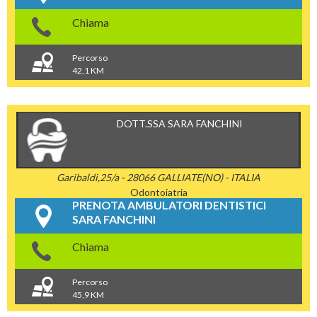
Chiama
Percorso
42,1 KM
DOTT.SSA SARA FANCHINI
Garibaldi,25/a - 28066 GALLIATE(NO) - ITALIA
Odontoiatria
PRENOTA AMBULATORI DENTISTICI
SARA FANCHINI
Chiama
Percorso
45,9 KM