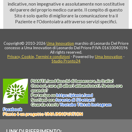
indicative, non impegnative e assolutamente non sostitutive
del parere del proprio medico curante. Il compito di questo
Sito è solo quello di migliorare la comunicazione tra il
Paziente e l'Odontoiatra attraverso servizi specifici.
Copyright© 2010-2026
Uma Innovation
marchio di Leonardo Del Priore
concesso a Uma Innovation di Leonardo Del Priore P.IVA 01610040196
All rights reserved.
Privacy, Cookie, Termini e condizioni
- Powered by
Uma Innovation
-
Studio Pronto24
PIANTA
.
land
Boschi di benessere, in Italia!
Con noi, cura gli alberi abbandonati. Se non ora
quando?
Partecipa su
https://
pianta
.
land
Sostieni ora
foresta di 50 ettari!
Guarda storie
Youtube
Tiktok
Instagram
Facebook
Pianta è un progetto UMA INNOVATION
LINK DI RIFERIMENTO: