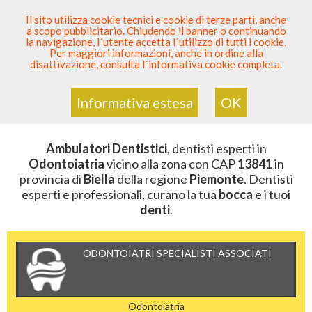
SEI DENTISTA? PARTECIPA
Il sito utilizza cookie tecnici e cookie di terze parti, anche
a scopo pubblicitario. Chiudendo il banner o continuando
Sei Qui
Elenco Dentista Sicuro
>
Odontoiatria
>
la navigazione, l´utente accetta l´utilizzo di tutti i cookie.
Ambulatori Dentistici
>
Piemonte
>
Biella
>
CAP 13841
Per maggiori informazioni, anche in ordine alla
disattivazione, consulta l´informativa cookie completa.
AMBULATORI DENTISTICI DELLA
ZONA CON CAP 13841
Informativa estesa
OK
Ambulatori Dentistici
, dentisti esperti in
Odontoiatria
vicino alla zona con CAP
13841
in
provincia di
Biella
della regione
Piemonte
. Dentisti
esperti e professionali, curano la tua
bocca
e i tuoi
denti
.
ODONTOIATRI SPECIALISTI ASSOCIATI
Odontoiatria