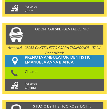
Percorso
28 KM
ODONTOBI SRL - DENTAL CLINIC
Aronco,5 - 28053 CASTELLETTO SOPRA TICINO(NO) - ITALIA
Odontoiatria
PRENOTA AMBULATORI DENTISTICI
EMANUELA ANNA BIANCA
Chiama
Percorso
40,3 KM
STUDIO DENTISTICO ROSSI DOTT.