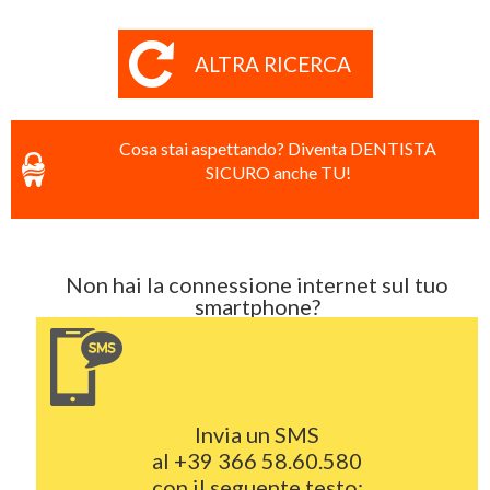
ALTRA RICERCA
Cosa stai aspettando? Diventa DENTISTA
SICURO anche TU!
Non hai la connessione internet sul tuo
smartphone?
Invia un SMS
al
+39 366 58.60.580
con il seguente testo: