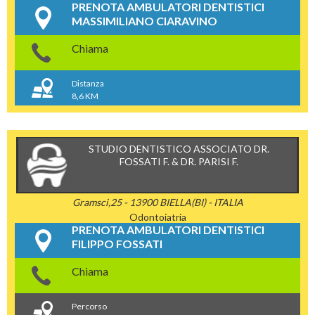
PRENOTA AMBULATORI DENTISTICI
MASSIMILIANO CIARAVINO
Chiama
Distanza
8,6 KM
STUDIO DENTISTICO ASSOCIATO DR.
FOSSATI F. & DR. PARISI F.
Gramsci,25 - 13900 BIELLA(BI) - ITALIA
Odontoiatria
PRENOTA AMBULATORI DENTISTICI
FILIPPO FOSSATI
Chiama
Percorso