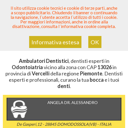
SEI DENTISTA? PARTECIPA
Il sito utilizza cookie tecnici e cookie di terze parti, anche
a scopo pubblicitario. Chiudendo il banner o continuando
Sei Qui
Elenco Dentista Sicuro
>
Odontoiatria
>
la navigazione, l´utente accetta l´utilizzo di tutti i cookie.
Ambulatori Dentistici
>
Piemonte
>
Vercelli
>
CAP
Per maggiori informazioni, anche in ordine alla
13026
disattivazione, consulta l´informativa cookie completa.
AMBULATORI DENTISTICI DELLA
ZONA CON CAP 13026
Informativa estesa
OK
Ambulatori Dentistici
, dentisti esperti in
Odontoiatria
vicino alla zona con CAP
13026
in
provincia di
Vercelli
della regione
Piemonte
. Dentisti
esperti e professionali, curano la tua
bocca
e i tuoi
denti
.
ANGELA DR. ALESSANDRO
De Gasperi,12 - 28845 DOMODOSSOLA(VB) - ITALIA