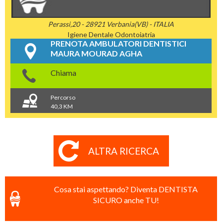
Perassi,20 - 28921 Verbania(VB) - ITALIA
Igiene Dentale
Odontoiatria
PRENOTA AMBULATORI DENTISTICI
MAURA MOURAD AGHA
Chiama
Percorso
40,3 KM
ALTRA RICERCA
Cosa stai aspettando? Diventa DENTISTA
SICURO anche TU!