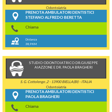
Odontoiatria
PRENOTA AMBULATORI DENTISTICI
STEFANO ALFREDO BERETTA
Chiama
Distanza
38,9 KM
STUDIO ODONTOIATRICO DR.GIUSEPPE
AIAZZONE E DR. PAOLA BRAGHERI
S. G. Cottolengo ,2 - 13900 BIELLA(BI) - ITALIA
Odontoiatria
PRENOTA AMBULATORI DENTISTICI
PAOLA BRAGHERI
Chiama