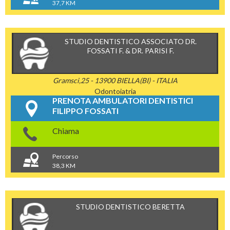
37,7 KM
STUDIO DENTISTICO ASSOCIATO DR.
FOSSATI F. & DR. PARISI F.
Gramsci,25 - 13900 BIELLA(BI) - ITALIA
Odontoiatria
PRENOTA AMBULATORI DENTISTICI
FILIPPO FOSSATI
Chiama
Percorso
38,3 KM
STUDIO DENTISTICO BERETTA