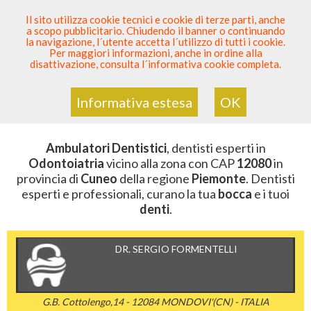
SEI DENTISTA? PARTECIPA
Il sito utilizza cookie tecnici e cookie di terze parti, anche
a scopo pubblicitario. Chiudendo il banner o continuando
Sei Qui
Elenco Dentista Sicuro
>
Odontoiatria
>
la navigazione, l´utente accetta l´utilizzo di tutti i cookie.
Ambulatori Dentistici
>
Piemonte
>
Cuneo
>
CAP 12080
Per maggiori informazioni, anche in ordine alla
disattivazione, consulta l´informativa cookie completa.
AMBULATORI DENTISTICI DELLA
ZONA CON CAP 12080
Informativa estesa
OK
Ambulatori Dentistici
, dentisti esperti in
Odontoiatria
vicino alla zona con CAP
12080
in
provincia di
Cuneo
della regione
Piemonte
. Dentisti
esperti e professionali, curano la tua
bocca
e i tuoi
denti
.
DR. SERGIO FORMENTELLI
G.B. Cottolengo,14 - 12084 MONDOVI'(CN) - ITALIA