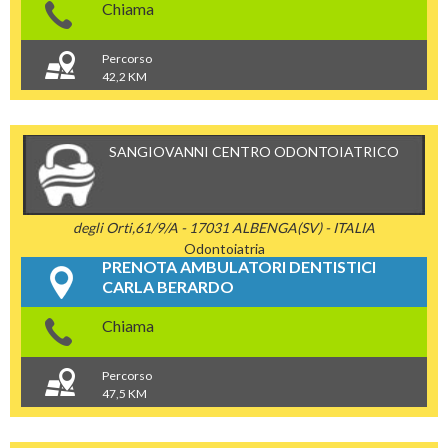
Chiama
Percorso
42,2 KM
SANGIOVANNI CENTRO ODONTOIATRICO
degli Orti,61/9/A - 17031 ALBENGA(SV) - ITALIA
Odontoiatria
PRENOTA AMBULATORI DENTISTICI
CARLA BERARDO
Chiama
Percorso
47,5 KM