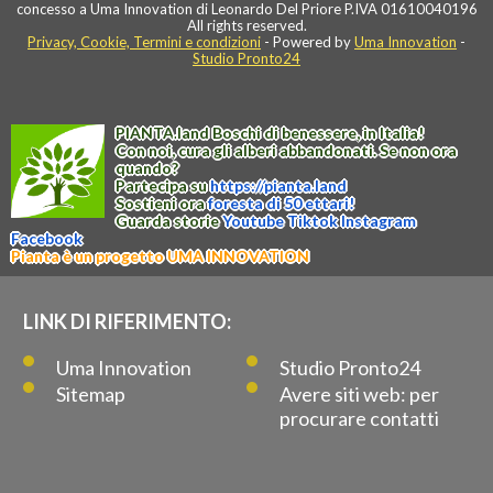
concesso a Uma Innovation di Leonardo Del Priore P.IVA 01610040196
All rights reserved.
Privacy, Cookie, Termini e condizioni
- Powered by
Uma Innovation
-
Studio Pronto24
PIANTA
.
land
Boschi di benessere, in Italia!
Con noi, cura gli alberi abbandonati. Se non ora
quando?
Partecipa su
https://
pianta
.
land
Sostieni ora
foresta di 50 ettari!
Guarda storie
Youtube
Tiktok
Instagram
Facebook
Pianta è un progetto UMA INNOVATION
LINK DI RIFERIMENTO:
Uma Innovation
Studio Pronto24
Sitemap
Avere siti web: per
procurare contatti