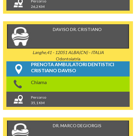
Percorso
26,2 KM
DAVISO DR. CRISTIANO
Langhe,41 - 12051 ALBA(CN) - ITALIA
Odontoiatria
PRENOTA AMBULATORI DENTISTICI
CRISTIANO DAVISO
Chiama
Percorso
35,1 KM
DR. MARCO DEGIORGIS