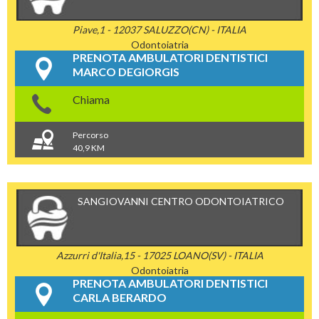
Piave,1 - 12037 SALUZZO(CN) - ITALIA
Odontoiatria
PRENOTA AMBULATORI DENTISTICI
MARCO DEGIORGIS
Chiama
Percorso
40,9 KM
SANGIOVANNI CENTRO ODONTOIATRICO
Azzurri d'Italia,15 - 17025 LOANO(SV) - ITALIA
Odontoiatria
PRENOTA AMBULATORI DENTISTICI
CARLA BERARDO