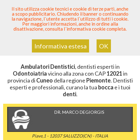
SEI DENTISTA? PARTECIPA
Il sito utilizza cookie tecnici e cookie di terze parti, anche
a scopo pubblicitario. Chiudendo il banner o continuando
Sei Qui
Elenco Dentista Sicuro
>
Odontoiatria
>
la navigazione, l´utente accetta l´utilizzo di tutti i cookie.
Ambulatori Dentistici
>
Piemonte
>
Cuneo
>
CAP 12021
Per maggiori informazioni, anche in ordine alla
disattivazione, consulta l´informativa cookie completa.
AMBULATORI DENTISTICI DELLA
ZONA CON CAP 12021
Informativa estesa
OK
Ambulatori Dentistici
, dentisti esperti in
Odontoiatria
vicino alla zona con CAP
12021
in
provincia di
Cuneo
della regione
Piemonte
. Dentisti
esperti e professionali, curano la tua
bocca
e i tuoi
denti
.
DR. MARCO DEGIORGIS
Piave,1 - 12037 SALUZZO(CN) - ITALIA