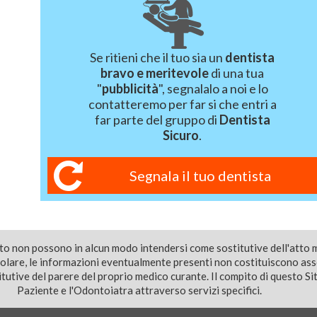
Se ritieni che il tuo sia un
dentista
bravo e meritevole
di una tua
"
pubblicità
", segnalalo a noi e lo
contatteremo per far si che entri a
far parte del gruppo di
Dentista
Sicuro
.
Segnala il tuo dentista
ito non possono in alcun modo intendersi come sostitutive dell'atto 
colare, le informazioni eventualmente presenti non costituiscono as
utive del parere del proprio medico curante. Il compito di questo Sito
Paziente e l'Odontoiatra attraverso servizi specifici.