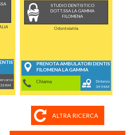
SSA
STUDIO DENTISTICO
DOTT.SSA LA GAMMA
FILOMENA
ALIA
Odontoiatria
NTISTICI
PRENOTA AMBULATORI DENTISTICI
FILOMENA LA GAMMA
ercorso
Chiama
Distanza
33 KM
39,9 KM
ALTRA RICERCA