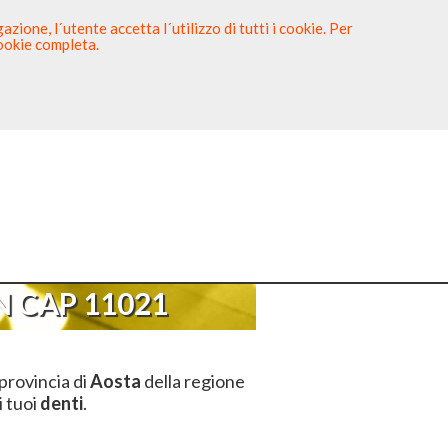
zione, l´utente accetta l´utilizzo di tutti i cookie. Per
cookie completa.
tista
Sei un Dentista?
CAP 11021
 CAP 11021
provincia di
Aosta
della regione
i tuoi
denti
.