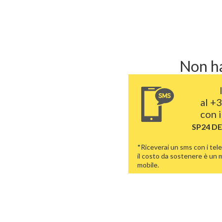
Non ha
al
+3
con i
SP24 D
*Riceverai un sms con i tele
il costo da sostenere è un
mobile.