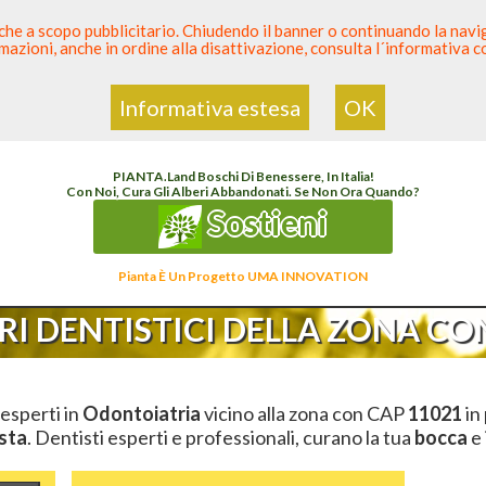
 anche a scopo pubblicitario. Chiudendo il banner o continuando la naviga
azioni, anche in ordine alla disattivazione, consulta l´informativa 
 Dentista
Elenco den
Informativa estesa
OK
enco Dentista Sicuro
>
Odontoiatria
>
Ambulatori Dentistici
>
Valle D'Aosta
>
Aosta
>
PIANTA
.
Land
Boschi Di Benessere, In Italia!
Con Noi, Cura Gli Alberi Abbandonati. Se Non Ora Quando?
Sostieni
Pianta È Un Progetto UMA INNOVATION
I DENTISTICI DELLA ZONA CON
 esperti in
Odontoiatria
vicino alla zona con CAP
11021
in 
sta
. Dentisti esperti e professionali, curano la tua
bocca
e 