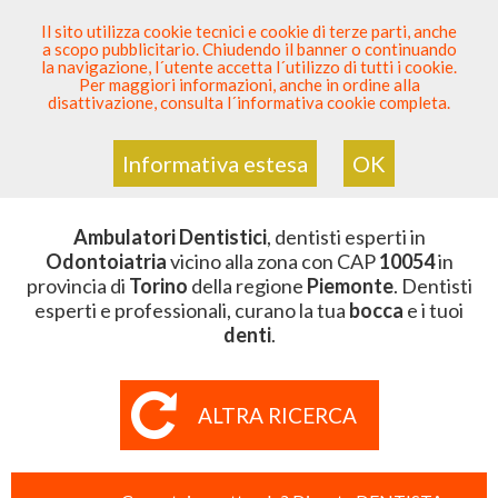
SEI DENTISTA? PARTECIPA
Il sito utilizza cookie tecnici e cookie di terze parti, anche
a scopo pubblicitario. Chiudendo il banner o continuando
Sei Qui
Elenco Dentista Sicuro
>
Odontoiatria
>
la navigazione, l´utente accetta l´utilizzo di tutti i cookie.
Ambulatori Dentistici
>
Piemonte
>
Torino
>
CAP 10054
Per maggiori informazioni, anche in ordine alla
disattivazione, consulta l´informativa cookie completa.
AMBULATORI DENTISTICI DELLA
ZONA CON CAP 10054
Informativa estesa
OK
Ambulatori Dentistici
, dentisti esperti in
Odontoiatria
vicino alla zona con CAP
10054
in
provincia di
Torino
della regione
Piemonte
. Dentisti
esperti e professionali, curano la tua
bocca
e i tuoi
denti
.
ALTRA RICERCA