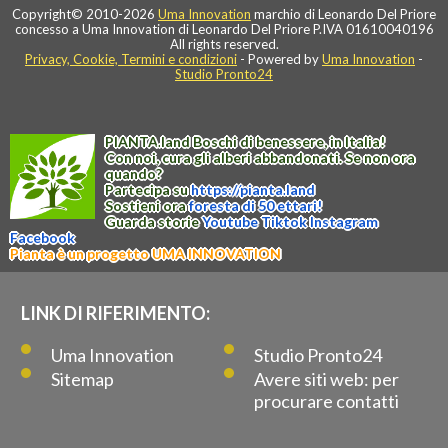
Copyright© 2010-2026
Uma Innovation
marchio di Leonardo Del Priore
concesso a Uma Innovation di Leonardo Del Priore P.IVA 01610040196
All rights reserved.
Privacy, Cookie, Termini e condizioni
- Powered by
Uma Innovation
-
Studio Pronto24
PIANTA
.
land
Boschi di benessere, in Italia!
Con noi, cura gli alberi abbandonati. Se non ora
quando?
Partecipa su
https://
pianta
.
land
Sostieni ora
foresta di 50 ettari!
Guarda storie
Youtube
Tiktok
Instagram
Facebook
Pianta è un progetto UMA INNOVATION
LINK DI RIFERIMENTO:
Uma Innovation
Studio Pronto24
Sitemap
Avere siti web: per
procurare contatti