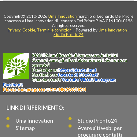
Copyright© 2010-2026
Uma Innovation
marchio di Leonardo Del Priore
concesso a Uma Innovation di Leonardo Del Priore P.IVA 01610040196
All rights reserved.
Privacy, Cookie, Termini e condizioni
- Powered by
Uma Innovation
-
Studio Pronto24
PIANTA
.
land
Boschi di benessere, in Italia!
Con noi, cura gli alberi abbandonati. Se non ora
quando?
Partecipa su
https://
pianta
.
land
Sostieni ora
foresta di 50 ettari!
Guarda storie
Youtube
Tiktok
Instagram
Facebook
Pianta è un progetto UMA INNOVATION
LINK DI RIFERIMENTO:
Uma Innovation
Studio Pronto24
Sitemap
Avere siti web: per
procurare contatti