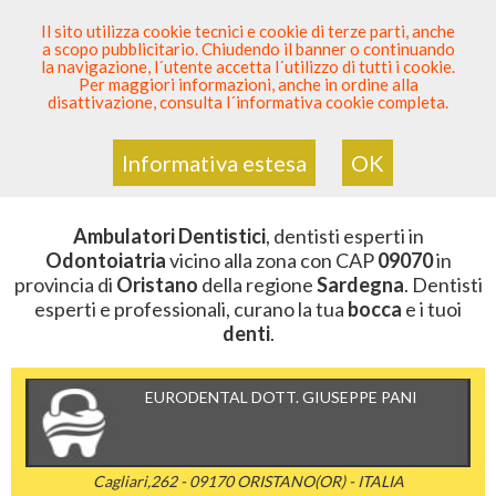
SEI DENTISTA? PARTECIPA
Il sito utilizza cookie tecnici e cookie di terze parti, anche
a scopo pubblicitario. Chiudendo il banner o continuando
Sei Qui
Elenco Dentista Sicuro
>
Odontoiatria
>
la navigazione, l´utente accetta l´utilizzo di tutti i cookie.
Ambulatori Dentistici
>
Sardegna
>
Oristano
>
CAP
Per maggiori informazioni, anche in ordine alla
09070
disattivazione, consulta l´informativa cookie completa.
AMBULATORI DENTISTICI DELLA
ZONA CON CAP 09070
Informativa estesa
OK
Ambulatori Dentistici
, dentisti esperti in
Odontoiatria
vicino alla zona con CAP
09070
in
provincia di
Oristano
della regione
Sardegna
. Dentisti
esperti e professionali, curano la tua
bocca
e i tuoi
denti
.
EURODENTAL DOTT. GIUSEPPE PANI
Cagliari,262 - 09170 ORISTANO(OR) - ITALIA