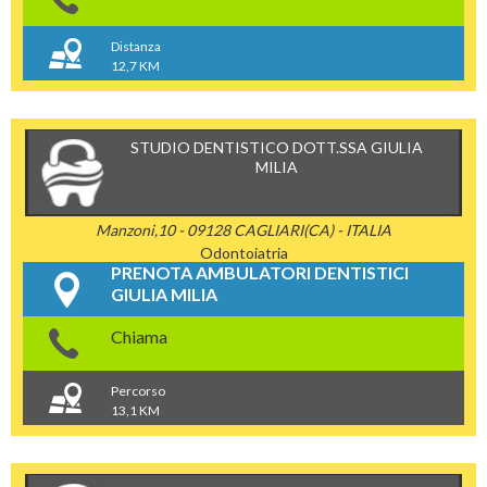
Distanza
12,7 KM
STUDIO DENTISTICO DOTT.SSA GIULIA
MILIA
Manzoni,10 - 09128 CAGLIARI(CA) - ITALIA
Odontoiatria
PRENOTA AMBULATORI DENTISTICI
GIULIA MILIA
Chiama
Percorso
13,1 KM