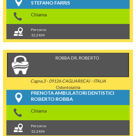
STEFANO FARRIS
Chiama
Percorso
15,2 KM
ROBBA DR. ROBERTO
Cagna,3 - 09126 CAGLIARI(CA) - ITALIA
Odontoiatria
PRENOTA AMBULATORI DENTISTICI
ROBERTO ROBBA
Chiama
Percorso
15,2 KM