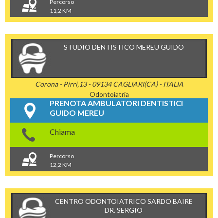
Percorso
11,2 KM
STUDIO DENTISTICO MEREU GUIDO
Corona - Pirri,13 - 09134 CAGLIARI(CA) - ITALIA
Odontoiatria
PRENOTA AMBULATORI DENTISTICI
GUIDO MEREU
Chiama
Percorso
12,2 KM
CENTRO ODONTOIATRICO SARDO BAIRE
DR. SERGIO