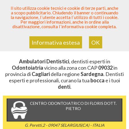
SEI DENTISTA? PARTECIPA
Il sito utilizza cookie tecnici e cookie di terze parti, anche
a scopo pubblicitario. Chiudendo il banner o continuando
Sei Qui
Elenco Dentista Sicuro
>
Odontoiatria
>
la navigazione, l´utente accetta l´utilizzo di tutti i cookie.
Ambulatori Dentistici
>
Sardegna
>
Cagliari
>
CAP 09032
Per maggiori informazioni, anche in ordine alla
disattivazione, consulta l´informativa cookie completa.
AMBULATORI DENTISTICI DELLA
ZONA CON CAP 09032
Informativa estesa
OK
Ambulatori Dentistici
, dentisti esperti in
Odontoiatria
vicino alla zona con CAP
09032
in
provincia di
Cagliari
della regione
Sardegna
. Dentisti
esperti e professionali, curano la tua
bocca
e i tuoi
denti
.
CENTRO ODONTOIATRICO DI FLORIS DOTT.
PIETRO
G. Peretti,2 - 09047 SELARGIUS(CA) - ITALIA