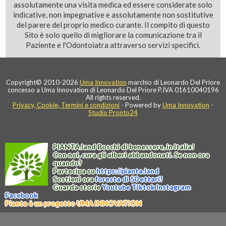
assolutamente una visita medica ed essere considerate solo
indicative, non impegnative e assolutamente non sostitutive
del parere del proprio medico curante. Il compito di questo
Sito è solo quello di migliorare la comunicazione tra il
Paziente e l'Odontoiatra attraverso servizi specifici.
Copyright© 2010-2026
Uma Innovation
marchio di Leonardo Del Priore
concesso a Uma Innovation di Leonardo Del Priore P.IVA 01610040196
All rights reserved.
Privacy, Cookie, Termini e condizioni
- Powered by
Uma Innovation
-
Studio Pronto24
PIANTA
.
land
Boschi di benessere, in Italia!
Con noi, cura gli alberi abbandonati. Se non ora
quando?
Partecipa su
https://
pianta
.
land
Sostieni ora
foresta di 50 ettari!
Guarda storie
Youtube
Tiktok
Instagram
Facebook
Pianta è un progetto UMA INNOVATION