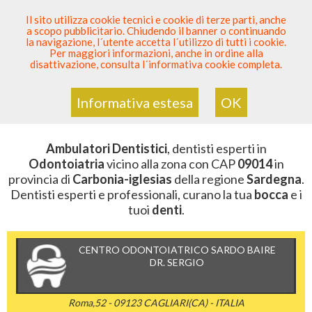
SEI DENTISTA? PARTECIPA
Il sito utilizza cookie tecnici e cookie di terze parti, anche
a scopo pubblicitario. Chiudendo il banner o continuando
Sei Qui
Elenco Dentista Sicuro
>
Odontoiatria
>
la navigazione, l´utente accetta l´utilizzo di tutti i cookie.
Ambulatori Dentistici
>
Sardegna
>
Carbonia-Iglesias
>
Per maggiori informazioni, anche in ordine alla
CAP 09014
disattivazione, consulta l´informativa cookie completa.
AMBULATORI DENTISTICI DELLA
ZONA CON CAP 09014
Informativa estesa
OK
Ambulatori Dentistici
, dentisti esperti in
Odontoiatria
vicino alla zona con CAP
09014
in
provincia di
Carbonia-iglesias
della regione
Sardegna
.
Dentisti esperti e professionali, curano la tua
bocca
e i
tuoi
denti
.
CENTRO ODONTOIATRICO SARDO BAIRE
DR. SERGIO
Roma,52 - 09123 CAGLIARI(CA) - ITALIA