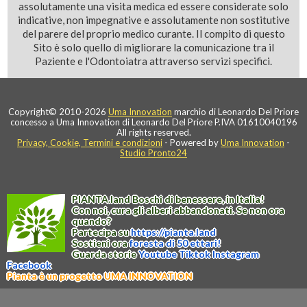
assolutamente una visita medica ed essere considerate solo
indicative, non impegnative e assolutamente non sostitutive
del parere del proprio medico curante. Il compito di questo
Sito è solo quello di migliorare la comunicazione tra il
Paziente e l'Odontoiatra attraverso servizi specifici.
Copyright© 2010-2026
Uma Innovation
marchio di Leonardo Del Priore
concesso a Uma Innovation di Leonardo Del Priore P.IVA 01610040196
All rights reserved.
Privacy, Cookie, Termini e condizioni
- Powered by
Uma Innovation
-
Studio Pronto24
PIANTA
.
land
Boschi di benessere, in Italia!
Con noi, cura gli alberi abbandonati. Se non ora
quando?
Partecipa su
https://
pianta
.
land
Sostieni ora
foresta di 50 ettari!
Guarda storie
Youtube
Tiktok
Instagram
Facebook
Pianta è un progetto UMA INNOVATION