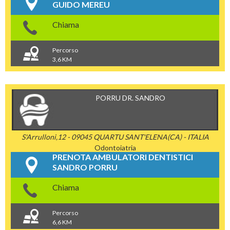
GUIDO MEREU
Chiama
Percorso
3,6 KM
PORRU DR. SANDRO
S'Arrulloni,12 - 09045 QUARTU SANT'ELENA(CA) - ITALIA
Odontoiatria
PRENOTA AMBULATORI DENTISTICI
SANDRO PORRU
Chiama
Percorso
6,6 KM