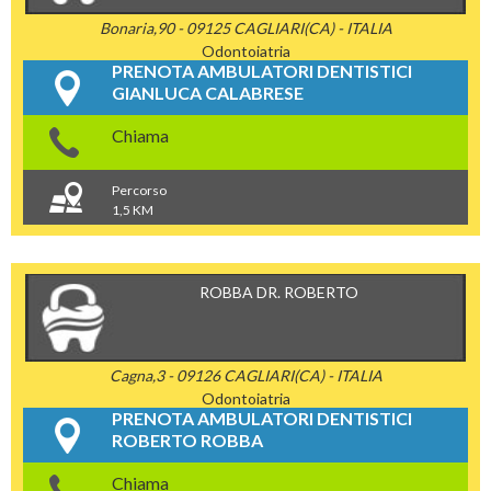
Bonaria,90 - 09125 CAGLIARI(CA) - ITALIA
Odontoiatria
PRENOTA AMBULATORI DENTISTICI
GIANLUCA CALABRESE
Chiama
Percorso
1,5 KM
ROBBA DR. ROBERTO
Cagna,3 - 09126 CAGLIARI(CA) - ITALIA
Odontoiatria
PRENOTA AMBULATORI DENTISTICI
ROBERTO ROBBA
Chiama