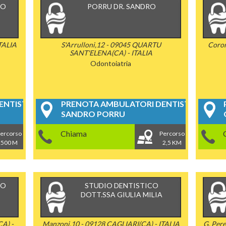
CO
PORRU DR. SANDRO
ITALIA
S'Arrulloni,12 - 09045 QUARTU
Coron
SANT'ELENA(CA) - ITALIA
Odontoiatria
NTISTICI
PRENOTA AMBULATORI DENTISTICI
SANDRO PORRU
Chiama
ercorso
Percorso
500 M
2,5 KM
IO
STUDIO DENTISTICO
DOTT.SSA GIULIA MILIA
CA) -
Manzoni,10 - 09128 CAGLIARI(CA) - ITALIA
G. Per