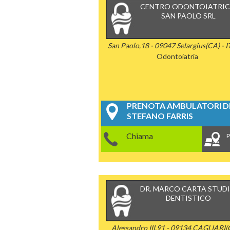
CENTRO ODONTOIATRI
SAN PAOLO SRL
San Paolo,18 - 09047 Selargius(CA) - 
Odontoiatria
PRENOTA AMBULATORI DE
STEFANO FARRIS
Chiama
P
DR. MARCO CARTA STUD
DENTISTICO
Alessandro III,91 - 09134 CAGLIARI(