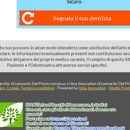
Sicuro
.
Segnala il tuo dentista
ito non possono in alcun modo intendersi come sostitutive dell'atto 
colare, le informazioni eventualmente presenti non costituiscono as
utive del parere del proprio medico curante. Il compito di questo Sito
Paziente e l'Odontoiatra attraverso servizi specifici.
rchio di Leonardo Del Priore concesso a Uma Innovation di Leonardo Del Pri
acy, Cookie, Termini e condizioni
- Powered by
Uma Innovation
-
Studio Pron
PIANTA
.
land
Boschi di benessere, in Italia!
Con noi, cura gli alberi abbandonati. Se non ora
quando?
Partecipa su
https://
pianta
.
land
Sostieni ora
foresta di 50 ettari!
Guarda storie
Youtube
Tiktok
Instagram
Facebook