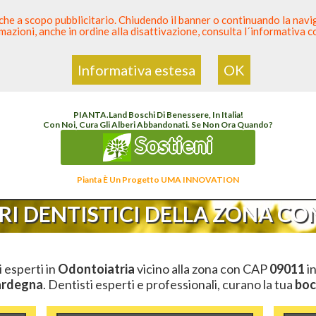
 anche a scopo pubblicitario. Chiudendo il banner o continuando la naviga
azioni, anche in ordine alla disattivazione, consulta l´informativa 
 Dentista
Elenco den
Informativa estesa
OK
 Dentista Sicuro
>
Odontoiatria
>
Ambulatori Dentistici
>
Sardegna
>
Carbonia-Iglesia
PIANTA
.
Land
Boschi Di Benessere, In Italia!
Con Noi, Cura Gli Alberi Abbandonati. Se Non Ora Quando?
Sostieni
Pianta È Un Progetto UMA INNOVATION
I DENTISTICI DELLA ZONA CON
i esperti in
Odontoiatria
vicino alla zona con CAP
09011
in
ardegna
. Dentisti esperti e professionali, curano la tua
boc