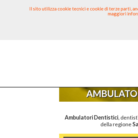
Il sito utilizza cookie tecnici e cookie di terze parti,
maggiori inform
Ricerca Dentista
Segnala
Sei Qui
Elenco
AMBULATOR
Ambulatori Dentistici
, dentist
della regione
S