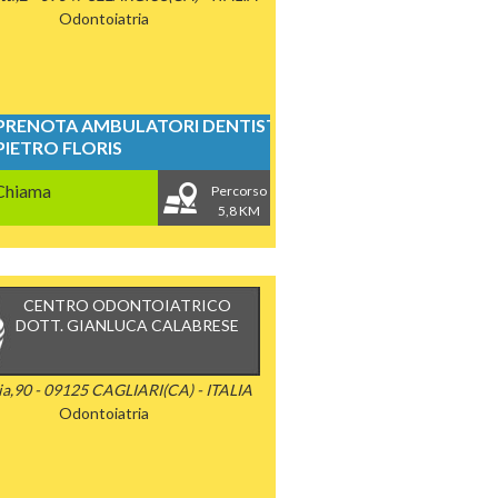
Odontoiatria
PRENOTA AMBULATORI DENTISTICI
PIETRO FLORIS
Chiama
Percorso
5,8 KM
CENTRO ODONTOIATRICO
DOTT. GIANLUCA CALABRESE
ia,90 - 09125 CAGLIARI(CA) - ITALIA
Odontoiatria