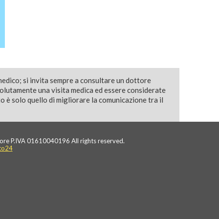
medico; si invita sempre a consultare un dottore
solutamente una visita medica ed essere considerate
 è solo quello di migliorare la comunicazione tra il
ore P.IVA 01610040196 All rights reserved.
to24