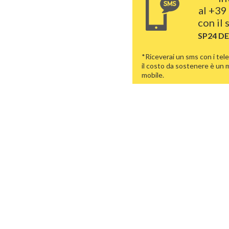
al
+39
con il
SP24 D
*Riceverai un sms con i tele
il costo da sostenere è un
mobile.