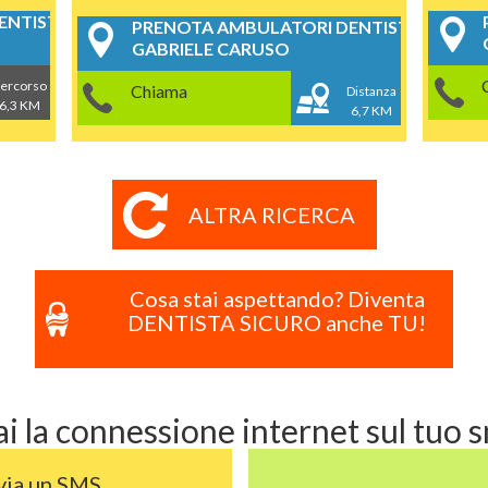
NTISTICI
PRENOTA AMBULATORI DENTISTICI
GABRIELE CARUSO
ercorso
Chiama
Distanza
6,3 KM
6,7 KM
ALTRA RICERCA
Cosa stai aspettando? Diventa
DENTISTA SICURO anche TU!
i la connessione internet sul tuo
via un SMS