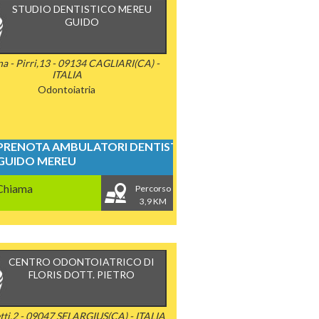
STUDIO DENTISTICO MEREU
GUIDO
a - Pirri,13 - 09134 CAGLIARI(CA) -
ITALIA
Odontoiatria
PRENOTA AMBULATORI DENTISTICI
GUIDO MEREU
Chiama
Percorso
3,9 KM
CENTRO ODONTOIATRICO DI
FLORIS DOTT. PIETRO
etti,2 - 09047 SELARGIUS(CA) - ITALIA