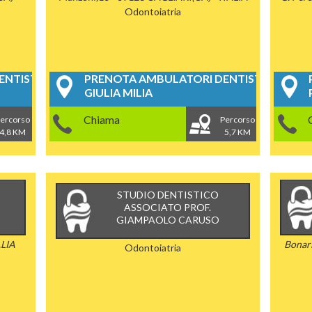
Odontoiatria
NTISTICI
PRENOTA AMBULATORI DENTISTICI
GIULIA MILIA
Chiama
ercorso
Percorso
4,8 KM
5,7 KM
STUDIO DENTISTICO
ASSOCIATO PROF.
GIAMPAOLO CARUSO
ALIA
Bonar
Odontoiatria