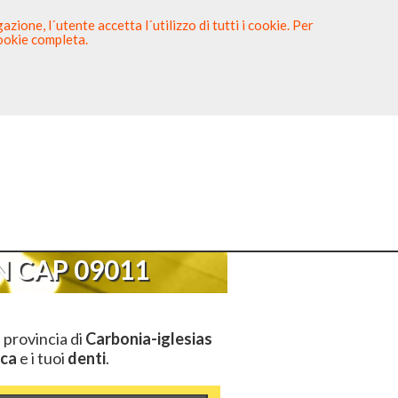
zione, l´utente accetta l´utilizzo di tutti i cookie. Per
cookie completa.
tista
Sei un Dentista?
s
>
CAP 09011
 CAP 09011
 provincia di
Carbonia-iglesias
ca
e i tuoi
denti
.