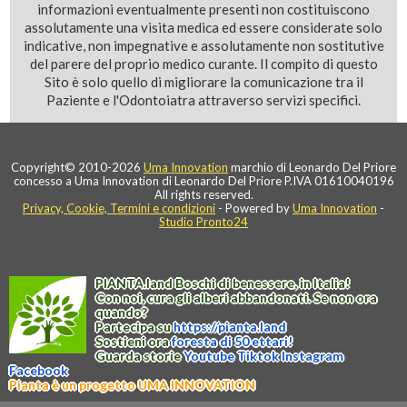
informazioni eventualmente presenti non costituiscono
assolutamente una visita medica ed essere considerate solo
indicative, non impegnative e assolutamente non sostitutive
del parere del proprio medico curante. Il compito di questo
Sito è solo quello di migliorare la comunicazione tra il
Paziente e l'Odontoiatra attraverso servizi specifici.
Copyright© 2010-2026
Uma Innovation
marchio di Leonardo Del Priore
concesso a Uma Innovation di Leonardo Del Priore P.IVA 01610040196
All rights reserved.
Privacy, Cookie, Termini e condizioni
- Powered by
Uma Innovation
-
Studio Pronto24
PIANTA
.
land
Boschi di benessere, in Italia!
Con noi, cura gli alberi abbandonati. Se non ora
quando?
Partecipa su
https://
pianta
.
land
Sostieni ora
foresta di 50 ettari!
Guarda storie
Youtube
Tiktok
Instagram
Facebook
Pianta è un progetto UMA INNOVATION