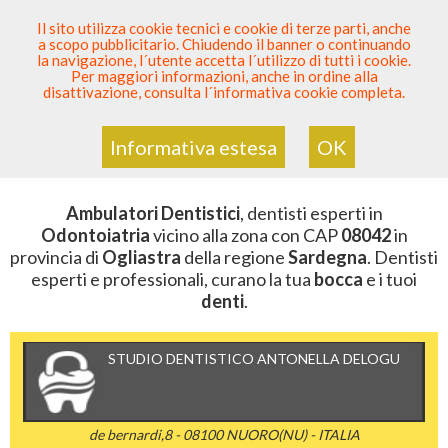
SEI DENTISTA? PARTECIPA
Il sito utilizza cookie tecnici e cookie di terze parti, anche
a scopo pubblicitario. Chiudendo il banner o continuando
Sei Qui
Elenco Dentista Sicuro
>
Odontoiatria
>
la navigazione, l´utente accetta l´utilizzo di tutti i cookie.
Ambulatori Dentistici
>
Sardegna
>
Ogliastra
>
CAP
Per maggiori informazioni, anche in ordine alla
08042
disattivazione, consulta l´informativa cookie completa.
AMBULATORI DENTISTICI DELLA
ZONA CON CAP 08042
Informativa estesa
OK
Ambulatori Dentistici
, dentisti esperti in
Odontoiatria
vicino alla zona con CAP
08042
in
provincia di
Ogliastra
della regione
Sardegna
. Dentisti
esperti e professionali, curano la tua
bocca
e i tuoi
denti
.
STUDIO DENTISTICO ANTONELLA DELOGU
de bernardi,8 - 08100 NUORO(NU) - ITALIA