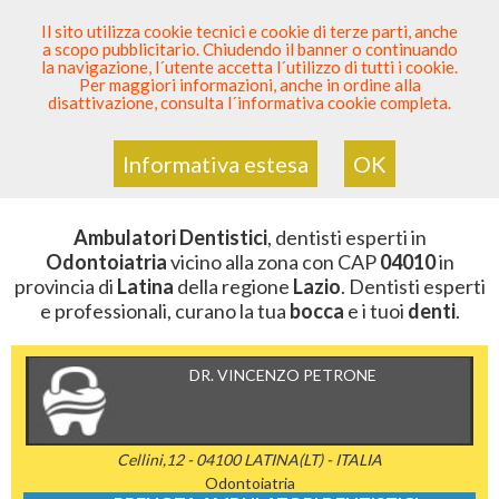
SEI DENTISTA? PARTECIPA
Il sito utilizza cookie tecnici e cookie di terze parti, anche
a scopo pubblicitario. Chiudendo il banner o continuando
Sei Qui
Elenco Dentista Sicuro
>
Odontoiatria
>
la navigazione, l´utente accetta l´utilizzo di tutti i cookie.
Ambulatori Dentistici
>
Lazio
>
Latina
>
CAP 04010
Per maggiori informazioni, anche in ordine alla
disattivazione, consulta l´informativa cookie completa.
AMBULATORI DENTISTICI DELLA
ZONA CON CAP 04010
Informativa estesa
OK
Ambulatori Dentistici
, dentisti esperti in
Odontoiatria
vicino alla zona con CAP
04010
in
provincia di
Latina
della regione
Lazio
. Dentisti esperti
e professionali, curano la tua
bocca
e i tuoi
denti
.
DR. VINCENZO PETRONE
Cellini,12 - 04100 LATINA(LT) - ITALIA
Odontoiatria