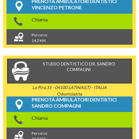
PRENOTA AMBULATORI DENTISTICI
VINCENZO PETRONE
Chiama
Percorso
14,2 KM
STUDIO DENTISTICO DR. SANDRO
COMPAGNI
La Pira,11 - 04100 LATINA(LT) - ITALIA
Odontoiatria
PRENOTA AMBULATORI DENTISTICI
SANDRO COMPAGNI
Chiama
Percorso
15,8 KM