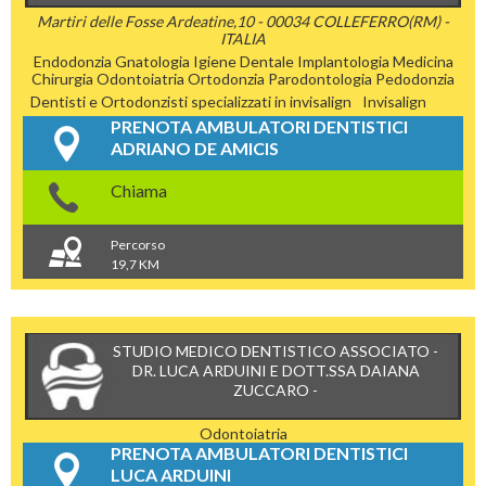
Martiri delle Fosse Ardeatine,10 - 00034 COLLEFERRO(RM) -
ITALIA
Endodonzia
Gnatologia
Igiene Dentale
Implantologia
Medicina
Chirurgia
Odontoiatria
Ortodonzia
Parodontologia
Pedodonzia
Dentisti e Ortodonzisti specializzati in invisalign
Invisalign
PRENOTA AMBULATORI DENTISTICI
ADRIANO DE AMICIS
Chiama
Percorso
19,7 KM
STUDIO MEDICO DENTISTICO ASSOCIATO -
DR. LUCA ARDUINI E DOTT.SSA DAIANA
ZUCCARO -
Odontoiatria
PRENOTA AMBULATORI DENTISTICI
LUCA ARDUINI