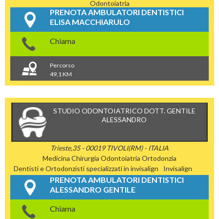
Odontoiatria
PRENOTA AMBULATORI DENTISTICI
ELISA MACCHIARULO
Chiama
Percorso
49,1 KM
STUDIO ODONTOIATRICO DOTT. GENTILE
ALESSANDRO
Trieste,35 - 00019 TIVOLI(RM) - ITALIA
Medicina Chirurgia
Odontoiatria
Ortodonzia
Dentisti e Ortodonzisti specializzati in invisalign
Invisalign
PRENOTA AMBULATORI DENTISTICI
ALESSANDRO GENTILE
Chiama