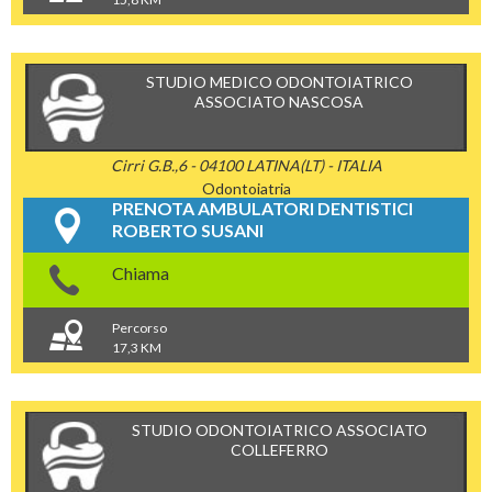
STUDIO MEDICO ODONTOIATRICO
ASSOCIATO NASCOSA
Cirri G.B.,6 - 04100 LATINA(LT) - ITALIA
Odontoiatria
PRENOTA AMBULATORI DENTISTICI
ROBERTO SUSANI
Chiama
Percorso
17,3 KM
STUDIO ODONTOIATRICO ASSOCIATO
COLLEFERRO