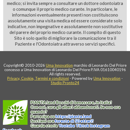
medico; si invita sempre a consultare un dottore odontoiatra
o comunque il proprio medico curante. In particolare, le
informazioni eventualmente presenti non costituiscono
assolutamente una visita medica ed essere considerate solo
indicative, non impegnative e assolutamente non sostitutive
del parere del proprio medico curante. Il compito di questo
Sito è solo quello di migliorare la comunicazione tra il
Paziente e l'Odontoiatra attraverso servizi specifici.
Copyright© 2010-2026
Uma Innovation
marchio di Leonardo Del Priore
concesso a Uma Innovation di Leonardo Del Priore P.IVA 01610040196
All rights reserved.
Privacy, Cookie, Termini e condizioni
- Powered by
Uma Innovation
-
Studio Pronto24
PIANTA
.
land
Boschi di benessere, in Italia!
Con noi, cura gli alberi abbandonati. Se non ora
quando?
Partecipa su
https://
pianta
.
land
Sostieni ora
foresta di 50 ettari!
Guarda storie
Youtube
Tiktok
Instagram