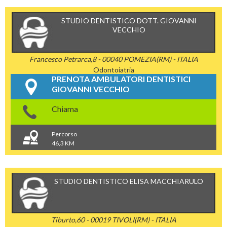
STUDIO DENTISTICO DOTT. GIOVANNI
VECCHIO
Francesco Petrarca,8 - 00040 POMEZIA(RM) - ITALIA
Odontoiatria
PRENOTA AMBULATORI DENTISTICI
GIOVANNI VECCHIO
Chiama
Percorso
46,3 KM
STUDIO DENTISTICO ELISA MACCHIARULO
Tiburto,60 - 00019 TIVOLI(RM) - ITALIA