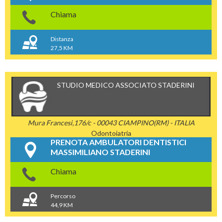
Chiama
Distanza
27,5 KM
STUDIO MEDICO ASSOCIATO STADERINI
Mura Francesi,176/c - 00043 CIAMPINO(RM) - ITALIA
Odontoiatria
PRENOTA AMBULATORI DENTISTICI
MASSIMILIANO STADERINI
Chiama
Percorso
44,9 KM