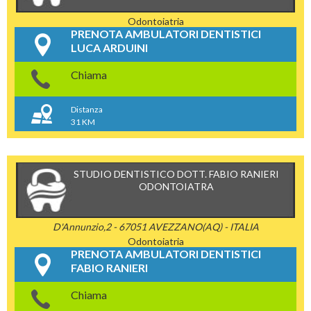
Odontoiatria
PRENOTA AMBULATORI DENTISTICI
LUCA ARDUINI
Chiama
Distanza
31 KM
STUDIO DENTISTICO DOTT. FABIO RANIERI
ODONTOIATRA
D'Annunzio,2 - 67051 AVEZZANO(AQ) - ITALIA
Odontoiatria
PRENOTA AMBULATORI DENTISTICI
FABIO RANIERI
Chiama