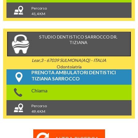
Percorso
41,4 KM
STUDIO DENTISTICO SARROCCO DR.
TIZIANA
Lear,3 - 67039 SULMONA(AQ) - ITALIA
Odontoiatria
PRENOTA AMBULATORI DENTISTICI
TIZIANA SARROCCO
Chiama
Percorso
49,4 KM