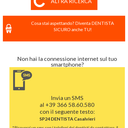
ALTRA RICERCA
Cosa stai aspettando? Diventa DENTISTA
SICURO anche TU!
Non hai la connessione internet sul tuo
smartphone?
Invia un SMS
al
+39 366 58.60.580
con il seguente testo:
SP24 DENTISTA
Casalvieri
*Riceverai un sms con i telefoni dei dentisti da contattare, il