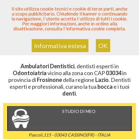
SEI DENTISTA? PARTECIPA
Il sito utilizza cookie tecnici e cookie di terze parti, anche
a scopo pubblicitario. Chiudendo il banner o continuando
Sei Qui
Elenco Dentista Sicuro
>
Odontoiatria
>
la navigazione, l´utente accetta l´utilizzo di tutti i cookie.
Ambulatori Dentistici
>
Lazio
>
Frosinone
>
CAP 03034
Per maggiori informazioni, anche in ordine alla
disattivazione, consulta l´informativa cookie completa.
AMBULATORI DENTISTICI DELLA
ZONA CON CAP 03034
Informativa estesa
OK
Ambulatori Dentistici
, dentisti esperti in
Odontoiatria
vicino alla zona con CAP
03034
in
provincia di
Frosinone
della regione
Lazio
. Dentisti
esperti e professionali, curano la tua
bocca
e i tuoi
denti
.
STUDIO DI MEO
Pascoli,115 - 03043 CASSINO(FR) - ITALIA