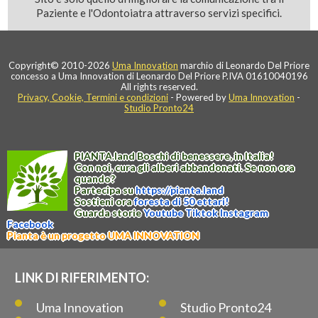
Paziente e l'Odontoiatra attraverso servizi specifici.
Copyright© 2010-2026
Uma Innovation
marchio di Leonardo Del Priore
concesso a Uma Innovation di Leonardo Del Priore P.IVA 01610040196
All rights reserved.
Privacy, Cookie, Termini e condizioni
- Powered by
Uma Innovation
-
Studio Pronto24
PIANTA
.
land
Boschi di benessere, in Italia!
Con noi, cura gli alberi abbandonati. Se non ora
quando?
Partecipa su
https://
pianta
.
land
Sostieni ora
foresta di 50 ettari!
Guarda storie
Youtube
Tiktok
Instagram
Facebook
Pianta è un progetto UMA INNOVATION
LINK DI RIFERIMENTO:
Uma Innovation
Studio Pronto24